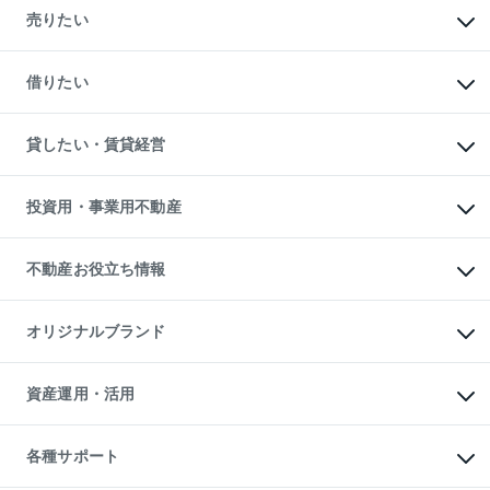
新築・分譲マンションの購入
売りたい
中古マンションの購入
一戸建ての購入
マンションの売却・査定
新築一戸建ての購入
一戸建ての売却・査定
借りたい
中古一戸建ての購入
土地の売却・査定
土地の購入
スピードAI査定
不動産購入の流れ
物件を借りる
不動産売却について
注目キーワード物件特集
オフィス・店舗の賃貸
貸したい・賃貸経営
不動産査定について
購入ガイド
借りるときの流れ
売却サービス
借りるガイド
不動産売却の流れ
無料賃料査定
多言語対応
不動産買換えの流れ
マンション賃料データ
投資用・事業用不動産
売却ガイド
賃貸管理プラン
English
繁体中文
簡体中文
リロケーションについて
投資用不動産
貸すときの流れ
事業用不動産
不動産お役立ち情報
貸すガイド
マンション投資
投資用マンション
不動産AIアドバイザー Tellus Talk
マンション一棟
マンションライブラリー
オリジナルブランド
アパート経営
人気マンションランキング
アパート投資用物件
暮らしに役立つ不動産メディア

収益物件
当社売主リノベーションマンション
「Lnote」
ビル購入（ビル一棟）
一棟リノベーションマンション

資産運用・活用
不動産相場・不動産価格情報
投資用不動産の売却査定
L`GENTE（ルジェンテ）
不動産売却FAQ
事業用不動産の売却査定
区分リノベーションマンション

不動産コラム・ニュース
等価交換事業
海外不動産
Lideas（リディアス）
不動産用語集
不動産M&A
各種サポート
投資用一棟レジデンスWELL

不動産なんでもネット相談室
アセットマネジメント・出資
SQUARE（ウェルスクエア）
住まいの税金