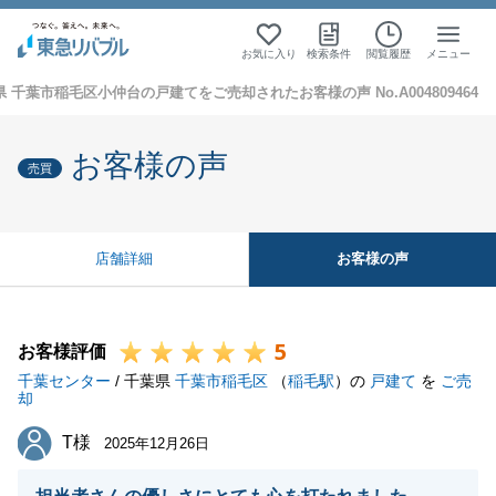
お気に入り
検索条件
閲覧履歴
メニュー
 千葉市稲毛区小仲台の戸建てをご売却されたお客様の声 No.A004809464
お客様の声
売買
お客様の声
店舗詳細
5
お客様評価
千葉センター
/ 千葉県
千葉市稲毛区
（
稲毛駅
）の
戸建て
を
ご売
却
T様
T様
2025年12月26日