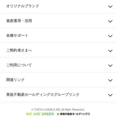
不動産AIアドバイザー Tellus Talk
マンション一棟
マンションライブラリー
オリジナルブランド
アパート経営
人気マンションランキング
アパート投資用物件
暮らしに役立つ不動産メディア

収益物件
当社売主リノベーションマンション
「Lnote」
ビル購入（ビル一棟）
一棟リノベーションマンション

資産運用・活用
不動産相場・不動産価格情報
投資用不動産の売却査定
L`GENTE（ルジェンテ）
不動産売却FAQ
事業用不動産の売却査定
区分リノベーションマンション

不動産コラム・ニュース
等価交換事業
海外不動産
Lideas（リディアス）
不動産用語集
不動産M&A
各種サポート
投資用一棟レジデンスWELL

不動産なんでもネット相談室
アセットマネジメント・出資
SQUARE（ウェルスクエア）
住まいの税金
不動産小口投資

シニア向けサポート
物件一括検索（購入＆賃貸）
LEGACIA（レガシア）
相続サポート
ご契約者さまへ
リフォームサポート
ご契約者さまサポートメニュー
ご紹介・再契約特典
ご利用について
入居者様専用-各種ご案内（賃貸）
東急こすもす会「こすもすWeb」
本人確認に関するお客様へのお願い
金融商品取引について
関連リンク
東急リバブル ソーシャルメディアポリシー
ご意見・お問い合わせ（金融商品取引専用の相談・お問い合わせ窓口）
すまいValue
保険募集におけるプライバシー・ポリシー
これからご結婚される方に東急百貨店のブライダルクラブ
東急不動産ホールディングスグループリンク
ダイレクトメール（郵送物）・Eメールなどの送付停止について
人材サービスのご用命は 東急リバブルスタッフ株式会社まで
宅地建物取引業者の皆様へ
東北の逸品を贈ります 東北すぐれものセレクション
東急不動産
民泊の開業・運営のご相談は「ReINN株式会社」まで
東急コミュニティー
© TOKYU LIVABLE,INC.All Right Reserved.
東急リバブル