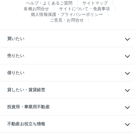
ヘルプ・よくあるご質問
サイトマップ
各種お問合せ
サイトについて・免責事項
個人情報保護・プライバシーポリシー
ご意見・お問合せ
買いたい
マンションの購入
新築・分譲マンションの購入
売りたい
中古マンションの購入
一戸建ての購入
マンションの売却・査定
新築一戸建ての購入
一戸建ての売却・査定
借りたい
中古一戸建ての購入
土地の売却・査定
土地の購入
スピードAI査定
不動産購入の流れ
物件を借りる
不動産売却について
注目キーワード物件特集
オフィス・店舗の賃貸
貸したい・賃貸経営
不動産査定について
購入ガイド
借りるときの流れ
売却サービス
借りるガイド
不動産売却の流れ
無料賃料査定
多言語対応
不動産買換えの流れ
マンション賃料データ
投資用・事業用不動産
売却ガイド
賃貸管理プラン
English
繁体中文
簡体中文
リロケーションについて
投資用不動産
貸すときの流れ
事業用不動産
不動産お役立ち情報
貸すガイド
マンション投資
投資用マンション