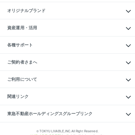
投資用マンション
不動産AIアドバイザー Tellus Talk
マンション一棟
マンションライブラリー
オリジナルブランド
アパート経営
人気マンションランキング
アパート投資用物件
暮らしに役立つ不動産メディア

収益物件
当社売主リノベーションマンション
「Lnote」
ビル購入（ビル一棟）
一棟リノベーションマンション

資産運用・活用
不動産相場・不動産価格情報
投資用不動産の売却査定
L`GENTE（ルジェンテ）
不動産売却FAQ
事業用不動産の売却査定
区分リノベーションマンション

不動産コラム・ニュース
等価交換事業
海外不動産
Lideas（リディアス）
不動産用語集
不動産M&A
各種サポート
投資用一棟レジデンスWELL

不動産なんでもネット相談室
アセットマネジメント・出資
SQUARE（ウェルスクエア）
住まいの税金
不動産小口投資

シニア向けサポート
物件一括検索（購入＆賃貸）
LEGACIA（レガシア）
相続サポート
ご契約者さまへ
リフォームサポート
ご契約者さまサポートメニュー
ご紹介・再契約特典
ご利用について
入居者様専用-各種ご案内（賃貸）
東急こすもす会「こすもすWeb」
本人確認に関するお客様へのお願い
金融商品取引について
関連リンク
東急リバブル ソーシャルメディアポリシー
ご意見・お問い合わせ（金融商品取引専用の相談・お問い合わせ窓口）
すまいValue
保険募集におけるプライバシー・ポリシー
これからご結婚される方に東急百貨店のブライダルクラブ
東急不動産ホールディングスグループリンク
ダイレクトメール（郵送物）・Eメールなどの送付停止について
人材サービスのご用命は 東急リバブルスタッフ株式会社まで
宅地建物取引業者の皆様へ
東北の逸品を贈ります 東北すぐれものセレクション
東急不動産
民泊の開業・運営のご相談は「ReINN株式会社」まで
東急コミュニティー
© TOKYU LIVABLE,INC.All Right Reserved.
東急リバブル