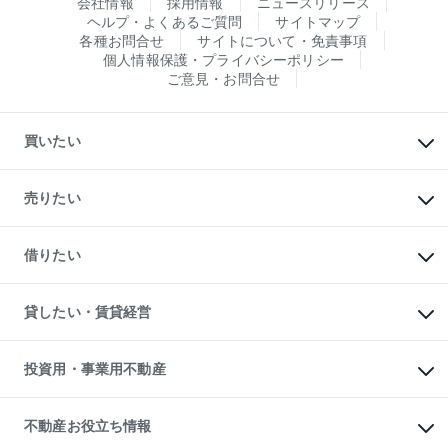
会社情報
採用情報
ニュースリリース
ヘルプ・よくあるご質問
サイトマップ
各種お問合せ
サイトについて・免責事項
個人情報保護・プライバシーポリシー
ご意見・お問合せ
買いたい
マンションの購入
新築・分譲マンションの購入
売りたい
中古マンションの購入
一戸建ての購入
マンションの売却・査定
新築一戸建ての購入
一戸建ての売却・査定
借りたい
中古一戸建ての購入
土地の売却・査定
土地の購入
スピードAI査定
不動産購入の流れ
物件を借りる
不動産売却について
注目キーワード物件特集
オフィス・店舗の賃貸
貸したい・賃貸経営
不動産査定について
購入ガイド
借りるときの流れ
売却サービス
借りるガイド
不動産売却の流れ
無料賃料査定
多言語対応
不動産買換えの流れ
マンション賃料データ
投資用・事業用不動産
売却ガイド
賃貸管理プラン
English
繁体中文
簡体中文
リロケーションについて
投資用不動産
貸すときの流れ
事業用不動産
不動産お役立ち情報
貸すガイド
マンション投資