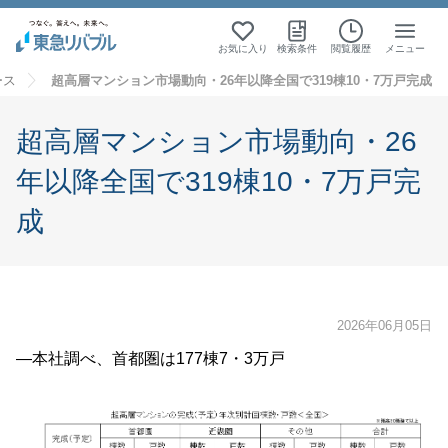
お気に入り
検索条件
閲覧履歴
メニュー
ース
超高層マンション市場動向・26年以降全国で319棟10・7万戸完成
超高層マンション市場動向・26
年以降全国で319棟10・7万戸完
成
2026年06月05日
―本社調べ、首都圏は177棟7・3万戸