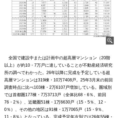
全国で建設中または計画中の超高層マンション（20階
以上）が約10・7万戸に達していることが不動産経済研究
所の調べでわかった。26年以降に完成を予定している超
高層マンションは319棟・10万7408戸。25年3月末の前回
調査時点に比べ103棟・2万6107戸増加している。圏域別
では首都圏177棟・7万3713戸（全体比68・6％、前回
76・2％）、近畿圏51棟・1万6630戸（15・5％、12・
0％）、その他の地区は91棟・1万7065戸（15・9％、
11・8％）となっている。完成予定年次別では26年55棟・