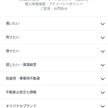
個人情報保護・プライバシーポリシー
ご意見・お問合せ
買いたい
マンションの購入
新築・分譲マンションの購入
売りたい
中古マンションの購入
一戸建ての購入
マンションの売却・査定
新築一戸建ての購入
一戸建ての売却・査定
借りたい
中古一戸建ての購入
土地の売却・査定
土地の購入
スピードAI査定
不動産購入の流れ
物件を借りる
不動産売却について
注目キーワード物件特集
オフィス・店舗の賃貸
貸したい・賃貸経営
不動産査定について
購入ガイド
借りるときの流れ
売却サービス
借りるガイド
不動産売却の流れ
無料賃料査定
多言語対応
不動産買換えの流れ
マンション賃料データ
投資用・事業用不動産
売却ガイド
賃貸管理プラン
English
繁体中文
簡体中文
リロケーションについて
投資用不動産
貸すときの流れ
事業用不動産
不動産お役立ち情報
貸すガイド
マンション投資
投資用マンション
不動産AIアドバイザー Tellus Talk
マンション一棟
マンションライブラリー
オリジナルブランド
アパート経営