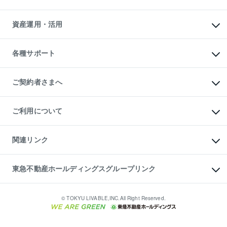
人気マンションランキング
アパート投資用物件
暮らしに役立つ不動産メディア

収益物件
当社売主リノベーションマンション
「Lnote」
ビル購入（ビル一棟）
一棟リノベーションマンション

資産運用・活用
不動産相場・不動産価格情報
投資用不動産の売却査定
L`GENTE（ルジェンテ）
不動産売却FAQ
事業用不動産の売却査定
区分リノベーションマンション

不動産コラム・ニュース
等価交換事業
海外不動産
Lideas（リディアス）
不動産用語集
不動産M&A
各種サポート
投資用一棟レジデンスWELL

不動産なんでもネット相談室
アセットマネジメント・出資
SQUARE（ウェルスクエア）
住まいの税金
不動産小口投資

シニア向けサポート
物件一括検索（購入＆賃貸）
LEGACIA（レガシア）
相続サポート
ご契約者さまへ
リフォームサポート
ご契約者さまサポートメニュー
ご紹介・再契約特典
ご利用について
入居者様専用-各種ご案内（賃貸）
東急こすもす会「こすもすWeb」
本人確認に関するお客様へのお願い
金融商品取引について
関連リンク
東急リバブル ソーシャルメディアポリシー
ご意見・お問い合わせ（金融商品取引専用の相談・お問い合わせ窓口）
すまいValue
保険募集におけるプライバシー・ポリシー
これからご結婚される方に東急百貨店のブライダルクラブ
東急不動産ホールディングスグループリンク
ダイレクトメール（郵送物）・Eメールなどの送付停止について
人材サービスのご用命は 東急リバブルスタッフ株式会社まで
宅地建物取引業者の皆様へ
東北の逸品を贈ります 東北すぐれものセレクション
東急不動産
民泊の開業・運営のご相談は「ReINN株式会社」まで
東急コミュニティー
© TOKYU LIVABLE,INC.All Right Reserved.
東急リバブル
東急住宅リース
学生情報センター（ナジック）