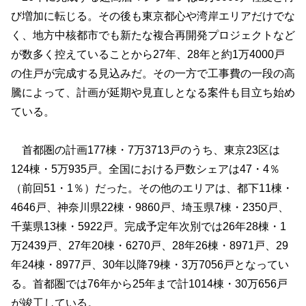
び増加に転じる。その後も東京都心や湾岸エリアだけでな
く、地方中核都市でも新たな複合再開発プロジェクトなど
が数多く控えていることから27年、28年と約1万4000戸
の住戸が完成する見込みだ。その一方で工事費の一段の高
騰によって、計画が延期や見直しとなる案件も目立ち始め
ている。
首都圏の計画177棟・7万3713戸のうち、東京23区は
124棟・5万935戸。全国における戸数シェアは47・4％
（前回51・1％）だった。その他のエリアは、都下11棟・
4646戸、神奈川県22棟・9860戸、埼玉県7棟・2350戸、
千葉県13棟・5922戸。完成予定年次別では26年28棟・1
万2439戸、27年20棟・6270戸、28年26棟・8971戸、29
年24棟・8977戸、30年以降79棟・3万7056戸となってい
る。首都圏では76年から25年まで計1014棟・30万656戸
が竣工している。