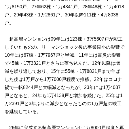
1万8150戸、27年62棟・1万4341戸、28年48棟・1万4018
戸、29年43棟・1万2861戸、30年以降111棟・4万8038
戸。
超高層マンションは09年には123棟・3万5607戸が竣工
していたものの、リーマンショック後の事業縮小の影響で
10年には67棟・1万7967戸と半減、11年には震災の影響
で45棟・1万3321戸とさらに落ち込んだ。12年以降は増
減を繰り返しており、15年に55棟・1万8821戸まで伸ば
した後は1万戸から1万7000戸程度で推移。22年はコロナ
禍で一転8244戸と大幅減となったが、23年には1万4037
戸となると、24年も1万4138戸と増加を続けた。25年は1
万2391戸と3年ぶりに減少となったものの1万戸超の竣工
を継続している。
26年に完成する超高層マンションは1万8000戸程度と再