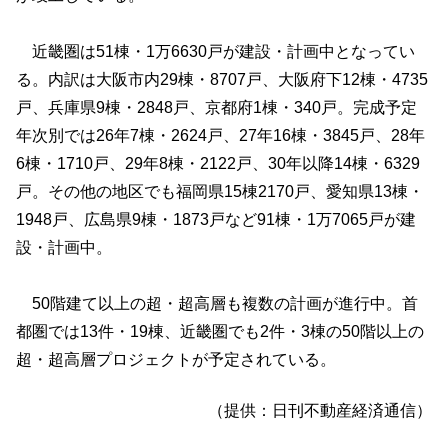
近畿圏は51棟・1万6630戸が建設・計画中となってい
る。内訳は大阪市内29棟・8707戸、大阪府下12棟・4735
戸、兵庫県9棟・2848戸、京都府1棟・340戸。完成予定
年次別では26年7棟・2624戸、27年16棟・3845戸、28年
6棟・1710戸、29年8棟・2122戸、30年以降14棟・6329
戸。その他の地区でも福岡県15棟2170戸、愛知県13棟・
1948戸、広島県9棟・1873戸など91棟・1万7065戸が建
設・計画中。
50階建て以上の超・超高層も複数の計画が進行中。首
都圏では13件・19棟、近畿圏でも2件・3棟の50階以上の
超・超高層プロジェクトが予定されている。
（提供：日刊不動産経済通信）