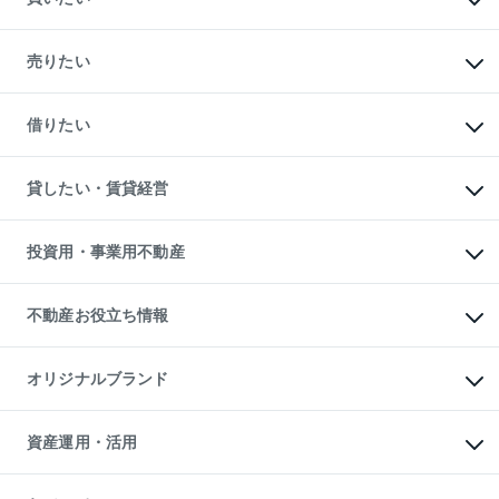
マンションの購入
新築・分譲マンションの購入
売りたい
中古マンションの購入
一戸建ての購入
マンションの売却・査定
新築一戸建ての購入
一戸建ての売却・査定
借りたい
中古一戸建ての購入
土地の売却・査定
土地の購入
スピードAI査定
不動産購入の流れ
物件を借りる
不動産売却について
注目キーワード物件特集
オフィス・店舗の賃貸
貸したい・賃貸経営
不動産査定について
購入ガイド
借りるときの流れ
売却サービス
借りるガイド
不動産売却の流れ
無料賃料査定
多言語対応
不動産買換えの流れ
マンション賃料データ
投資用・事業用不動産
売却ガイド
賃貸管理プラン
English
繁体中文
簡体中文
リロケーションについて
投資用不動産
貸すときの流れ
事業用不動産
不動産お役立ち情報
貸すガイド
マンション投資
投資用マンション
不動産AIアドバイザー Tellus Talk
マンション一棟
マンションライブラリー
オリジナルブランド
アパート経営
人気マンションランキング
アパート投資用物件
暮らしに役立つ不動産メディア

収益物件
当社売主リノベーションマンション
「Lnote」
ビル購入（ビル一棟）
一棟リノベーションマンション

資産運用・活用
不動産相場・不動産価格情報
投資用不動産の売却査定
L`GENTE（ルジェンテ）
不動産売却FAQ
事業用不動産の売却査定
区分リノベーションマンション

不動産コラム・ニュース
等価交換事業
海外不動産
Lideas（リディアス）
不動産用語集