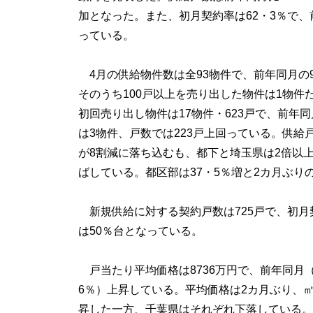
加となった。また、初月契約率は62・3％で、前
っている。
4月の供給物件数は全93物件で、前年同月の
そのうち100戸以上を売り出した物件は1物件
初回売り出し物件は17物件・623戸で、前年同
は3物件、戸数では223戸上回っている。供給
が8割減に落ち込むも、都下と埼玉県は2倍以
ばしている。都区部は37・5％増と2カ月ぶり
新規供給に対する契約戸数は725戸で、初月契
は50％台となっている。
戸当たり平均価格は8736万円で、前年同月（69
6％）上昇している。平均価格は2カ月ぶり、
昇した一方、千葉県はそれぞれ下落している。