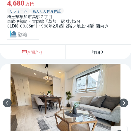
4,680
万円
リフォーム
あんしん仲介保証
埼玉県草加市高砂２丁目
東武伊勢崎・大師線「草加」駅 徒歩2分
2
3LDK
69.35m
1998年2月築
2階／地上14階
西向き
あんしん
仲介保証
お問合せ
詳細