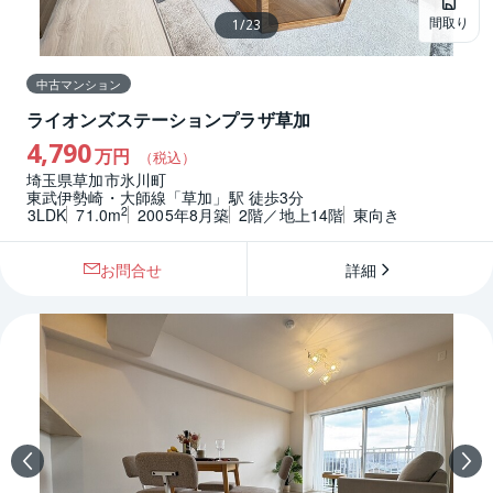
間取り
1
/
23
中古マンション
ライオンズステーションプラザ草加
4,790
万円
（税込）
埼玉県草加市氷川町
東武伊勢崎・大師線「草加」駅 徒歩3分
2
3LDK
71.0m
2005年8月築
2階／地上14階
東向き
お問合せ
詳細