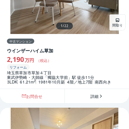
間取り
1
/
22
中古マンション
ウインザーハイム草加
2,190
万円
（税込）
リフォーム
埼玉県草加市草加４丁目
東武伊勢崎・大師線「獨協大学前」駅 徒歩11分
2
3LDK
61.21m
1981年10月築
4階／地上7階
南西向き
お問合せ
詳細