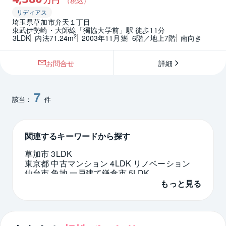
万円
（税込）
リディアス
埼玉県草加市弁天１丁目
東武伊勢崎・大師線「獨協大学前」駅 徒歩11分
2
3LDK
内法71.24m
2003年11月築
6階／地上7階
南向き
お問合せ
詳細
7
該当：
件
関連するキーワードから探す
草加市 3LDK
東京都 中古マンション 4LDK リノベーション
仙台市 角地 一戸建て
鎌倉市 5LDK
品川区 高級住宅街 マンション
もっと見る
東京都 マンション 16階
愛知県 一戸建て 角地
防音マンション 東京都
伊丹市 1500万円台
成城駅 ルーフバルコニー
大規模マンション 中古 2LDK 大阪市