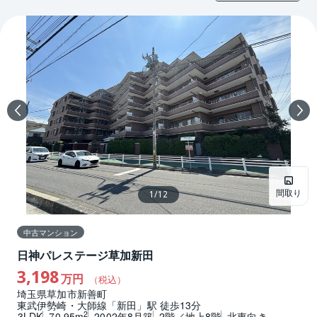
間取り
1
/
12
中古マンション
日神パレステージ草加新田
3,198
万円
（税込）
埼玉県草加市新善町
東武伊勢崎・大師線「新田」駅 徒歩13分
2
3LDK
70.95m
2002年8月築
2階／地上8階
北東向き