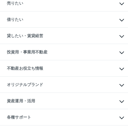
新築・分譲マンションの購入
売りたい
中古マンションの購入
一戸建ての購入
マンションの売却・査定
新築一戸建ての購入
一戸建ての売却・査定
借りたい
中古一戸建ての購入
土地の売却・査定
土地の購入
スピードAI査定
不動産購入の流れ
物件を借りる
不動産売却について
注目キーワード物件特集
オフィス・店舗の賃貸
貸したい・賃貸経営
不動産査定について
購入ガイド
借りるときの流れ
売却サービス
借りるガイド
不動産売却の流れ
無料賃料査定
多言語対応
不動産買換えの流れ
マンション賃料データ
投資用・事業用不動産
売却ガイド
賃貸管理プラン
English
繁体中文
簡体中文
リロケーションについて
投資用不動産
貸すときの流れ
事業用不動産
不動産お役立ち情報
貸すガイド
マンション投資
投資用マンション
不動産AIアドバイザー Tellus Talk
マンション一棟
マンションライブラリー
オリジナルブランド
アパート経営
人気マンションランキング
アパート投資用物件
暮らしに役立つ不動産メディア

収益物件
当社売主リノベーションマンション
「Lnote」
ビル購入（ビル一棟）
一棟リノベーションマンション

資産運用・活用
不動産相場・不動産価格情報
投資用不動産の売却査定
L`GENTE（ルジェンテ）
不動産売却FAQ
事業用不動産の売却査定
区分リノベーションマンション

不動産コラム・ニュース
等価交換事業
海外不動産
Lideas（リディアス）
不動産用語集
不動産M&A
各種サポート
投資用一棟レジデンスWELL

不動産なんでもネット相談室
アセットマネジメント・出資
SQUARE（ウェルスクエア）
住まいの税金
不動産小口投資

シニア向けサポート