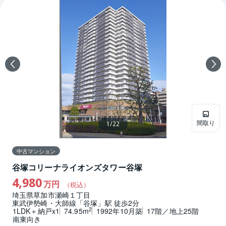
間取り
1
/
22
中古マンション
谷塚コリーナライオンズタワー谷塚
4,980
万円
（税込）
埼玉県草加市瀬崎１丁目
東武伊勢崎・大師線「谷塚」駅 徒歩2分
2
1LDK＋納戸x1
74.95m
1992年10月築
17階／地上25階
南東向き