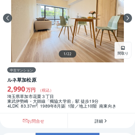
間取り
1
/
22
中古マンション
ルネ草加松原
2,990
万円
（税込）
埼玉県草加市花栗３丁目
東武伊勢崎・大師線「獨協大学前」駅 徒歩19分
2
4LDK
83.37m
1989年8月築
1階／地上10階
南東向き
お問合せ
詳細