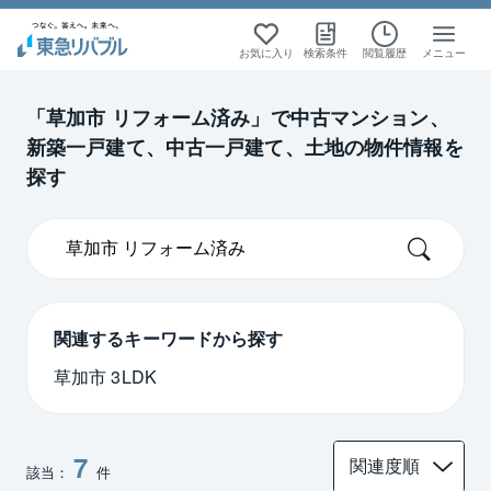
絞り込み検索
絞り込み検索
絞り込み検索
絞り込み検索
お気に入り
検索条件
閲覧履歴
メニュー
首都圏
首都圏
中古マンション
中古マンション
「草加市 リフォーム済み」で中古マンション、
新築一戸建て、中古一戸建て、土地の物件情報を
埼玉
埼玉
探す
関連するキーワードから探す
草加市 3LDK
7
該当：
件