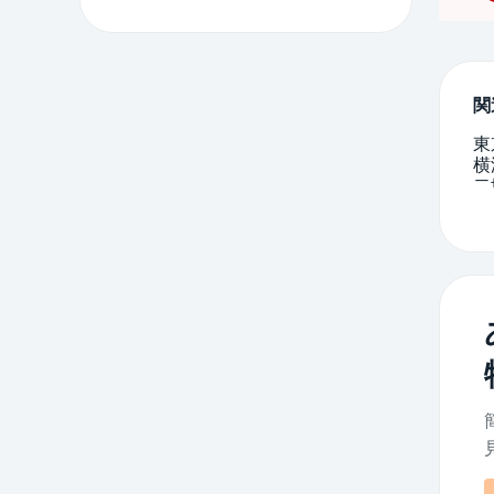
関
東
横
二