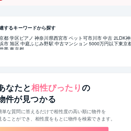
連するキーワードから探す
京都 学区
ピアノ 神奈川県
西宮市 ペット可
市川市 中古 2LDK
神
浜市 旭区 中庭
ふじみ野駅 中古マンション 5000万円以下
東京都
世帯 東京都
あなたと
相性ぴったり
の
物件が見つかる
簡単な質問に答えるだけで相性度の高い順に物件を
見ることができ、相性度をもとに物件を検索できます。