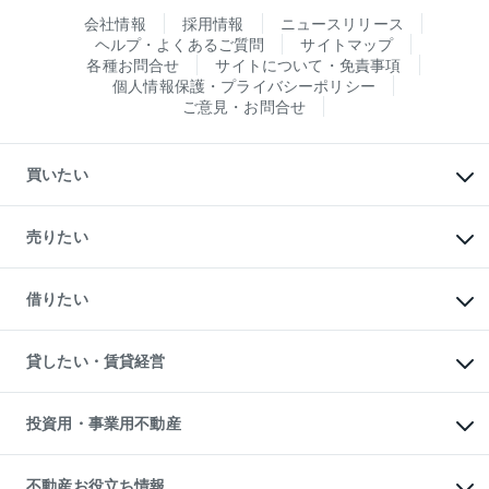
会社情報
採用情報
ニュースリリース
ヘルプ・よくあるご質問
サイトマップ
各種お問合せ
サイトについて・免責事項
個人情報保護・プライバシーポリシー
ご意見・お問合せ
買いたい
マンションの購入
新築・分譲マンションの購入
売りたい
中古マンションの購入
一戸建ての購入
マンションの売却・査定
新築一戸建ての購入
一戸建ての売却・査定
借りたい
中古一戸建ての購入
土地の売却・査定
土地の購入
スピードAI査定
不動産購入の流れ
物件を借りる
不動産売却について
注目キーワード物件特集
オフィス・店舗の賃貸
貸したい・賃貸経営
不動産査定について
購入ガイド
借りるときの流れ
売却サービス
借りるガイド
不動産売却の流れ
無料賃料査定
多言語対応
不動産買換えの流れ
マンション賃料データ
投資用・事業用不動産
売却ガイド
賃貸管理プラン
English
繁体中文
簡体中文
リロケーションについて
投資用不動産
貸すときの流れ
事業用不動産
不動産お役立ち情報
貸すガイド