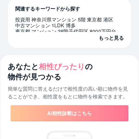
関連するキーワードから探す
投資用 神奈川県
マンション 5階 東京都 港区
中古マンション 1LDK 博多
東京都 マンション 28階
千代田区 8000万円台
低層住居専用地域 東京都 大田区
もっと見る
大阪市 北区 マンション 22階
愛知県 中古一戸建て 庭付き
品川区 リノベーション
埼玉県 マンション キッズルーム
あなたと
相性ぴったり
の
物件が見つかる
簡単な質問に答えるだけで相性度の高い順に物件を
見
ることができ、相性度をもとに物件を検索できます。
AI相性診断はこちら