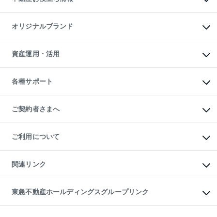
マンション投資
投資用マンション
不動産AIアドバイザー Tellus Talk
マンション一棟
マンションライブラリー
オリジナルブランド
アパート経営
人気マンションランキング
アパート投資用物件
暮らしに役立つ不動産メディア

収益物件
当社売主リノベーションマンション
「Lnote」
ビル購入（ビル一棟）
一棟リノベーションマンション

資産運用・活用
不動産相場・不動産価格情報
投資用不動産の売却査定
L`GENTE（ルジェンテ）
不動産売却FAQ
事業用不動産の売却査定
区分リノベーションマンション

不動産コラム・ニュース
等価交換事業
海外不動産
Lideas（リディアス）
不動産用語集
不動産M&A
各種サポート
投資用一棟レジデンスWELL

不動産なんでもネット相談室
アセットマネジメント・出資
SQUARE（ウェルスクエア）
住まいの税金
不動産小口投資

シニア向けサポート
物件一括検索（購入＆賃貸）
LEGACIA（レガシア）
相続サポート
ご契約者さまへ
リフォームサポート
ご契約者さまサポートメニュー
ご紹介・再契約特典
ご利用について
入居者様専用-各種ご案内（賃貸）
東急こすもす会「こすもすWeb」
本人確認に関するお客様へのお願い
金融商品取引について
関連リンク
東急リバブル ソーシャルメディアポリシー
ご意見・お問い合わせ（金融商品取引専用の相談・お問い合わせ窓口）
すまいValue
保険募集におけるプライバシー・ポリシー
これからご結婚される方に東急百貨店のブライダルクラブ
東急不動産ホールディングスグループリンク
ダイレクトメール（郵送物）・Eメールなどの送付停止について
人材サービスのご用命は 東急リバブルスタッフ株式会社まで
宅地建物取引業者の皆様へ
東北の逸品を贈ります 東北すぐれものセレクション
東急不動産
民泊の開業・運営のご相談は「ReINN株式会社」まで
東急コミュニティー