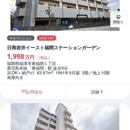
間取り
1
/
3
中古マンション
NEW 7/27
日商岩井イースト福間ステーションガーデン
1,998
万円
（税込）
福岡県福津市東福間１丁目
鹿児島本線「東福間」駅 徒歩3分
2
2LDK＋納戸x1
63.97m
1991年9月築
3階／地上10階
南東向き
お問合せ
詳細