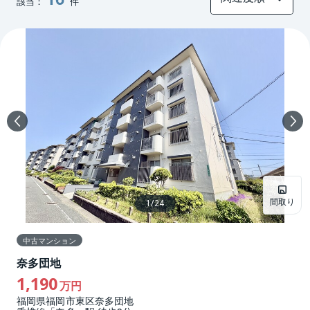
該当：
件
間取り
1
/
24
中古マンション
奈多団地
1,190
万円
福岡県福岡市東区奈多団地