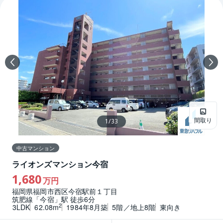
間取り
1
/
33
中古マンション
ライオンズマンション今宿
1,680
万円
福岡県福岡市西区今宿駅前１丁目
筑肥線「今宿」駅 徒歩6分
2
3LDK
62.08m
1984年8月築
5階／地上8階
東向き