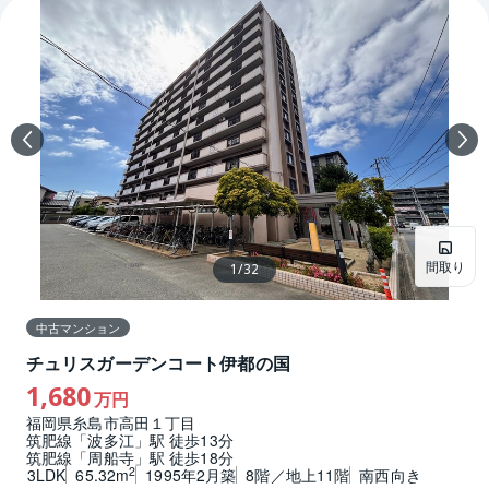
間取り
1
/
32
中古マンション
チュリスガーデンコート伊都の国
1,680
万円
福岡県糸島市高田１丁目
筑肥線「波多江」駅 徒歩13分
筑肥線「周船寺」駅 徒歩18分
2
3LDK
65.32m
1995年2月築
8階／地上11階
南西向き