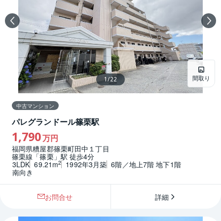
間取り
1
/
22
中古マンション
パレグランドール篠栗駅
1,790
万円
福岡県糟屋郡篠栗町田中１丁目
篠栗線「篠栗」駅 徒歩4分
2
3LDK
69.21m
1992年3月築
6階／地上7階 地下1階
南向き
お問合せ
詳細