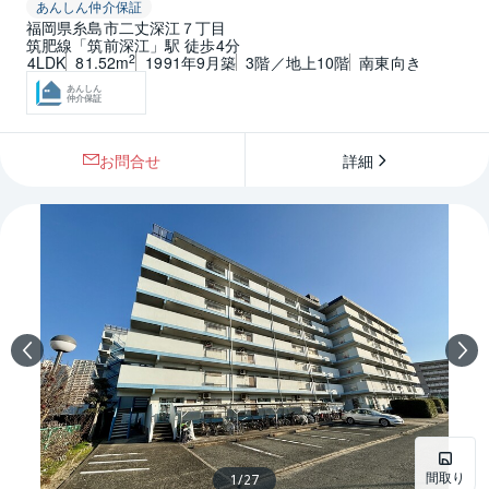
あんしん仲介保証
福岡県糸島市二丈深江７丁目
筑肥線「筑前深江」駅 徒歩4分
2
4LDK
81.52m
1991年9月築
3階／地上10階
南東向き
あんしん
仲介保証
お問合せ
詳細
間取り
1
/
27