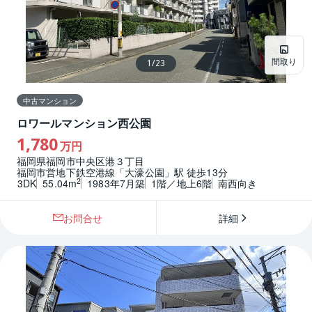
間取り
1
/
23
中古マンション
ロワールマンション西公園
1,780
万円
福岡県福岡市中央区港３丁目
福岡市営地下鉄空港線「大濠公園」駅 徒歩13分
2
3DK
55.04m
1983年7月築
1階／地上6階
南西向き
お問合せ
詳細