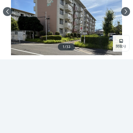
間取り
1
/
32
中古マンション
星の原団地７０棟
1,790
万円
（税込）
リフォーム
福岡県福岡市早良区星の原団地
お問い合わせ
詳細を見る
福岡市営地下鉄七隈線「賀茂」駅 徒歩19分
2
3LDK
66.62m
1976年2月築
3階／地上5階
南向き
お問合せ
詳細