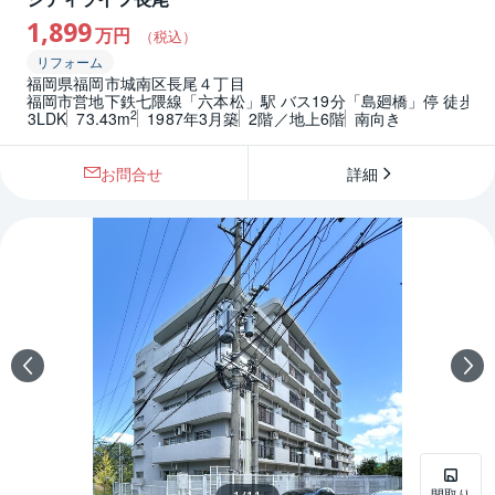
1,899
万円
（税込）
リフォーム
福岡県福岡市城南区長尾４丁目
福岡市営地下鉄七隈線「六本松」駅 バス19分「島廻橋」停 徒歩8
2
3LDK
73.43m
1987年3月築
2階／地上6階
南向き
お問合せ
詳細
間取り