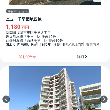
中古マンション
ニュー千早団地四棟
1,180
万円
福岡県福岡市東区千早３丁目
鹿児島本線「千早」駅 徒歩10分
西鉄貝塚線「西鉄千早」駅 徒歩10分
2
3LDK
内法60.19m
1975年1月築
1階／地上7階
南東向き
お問合せ
詳細