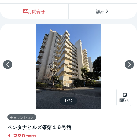
お問合せ
詳細
間取り
1
/
22
中古マンション
ベンタナヒルズ篠栗１６号館
1,380