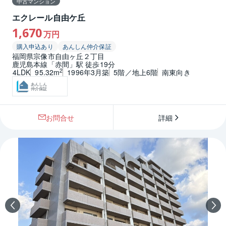
中古マンション
エクレール自由ケ丘
1,670
万円
購入申込あり
あんしん仲介保証
福岡県宗像市自由ヶ丘２丁目
鹿児島本線「赤間」駅 徒歩19分
2
4LDK
95.32m
1996年3月築
5階／地上6階
南東向き
あんしん
仲介保証
お問合せ
詳細