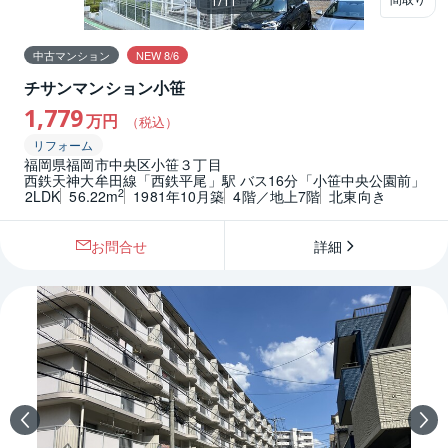
1
/
11
中古マンション
NEW 8/6
チサンマンション小笹
1,779
万円
（税込）
リフォーム
福岡県福岡市中央区小笹３丁目
西鉄天神大牟田線「西鉄平尾」駅 バス16分「小笹中央公園前」停 
2
2LDK
56.22m
1981年10月築
4階／地上7階
北東向き
お問合せ
詳細