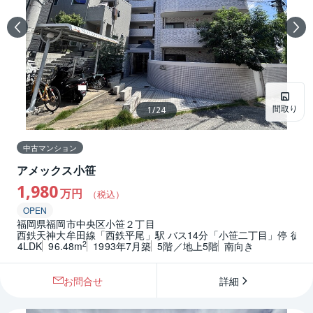
間取り
1
/
24
中古マンション
アメックス小笹
1,980
万円
（税込）
OPEN
福岡県福岡市中央区小笹２丁目
西鉄天神大牟田線「西鉄平尾」駅 バス14分「小笹二丁目」停 徒歩
2
4LDK
96.48m
1993年7月築
5階／地上5階
南向き
お問合せ
詳細