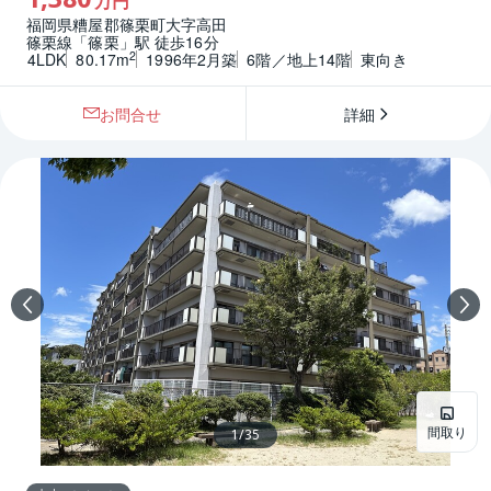
万円
福岡県糟屋郡篠栗町大字高田
篠栗線「篠栗」駅 徒歩16分
2
4LDK
80.17m
1996年2月築
6階／地上14階
東向き
お問合せ
詳細
間取り
1
/
35