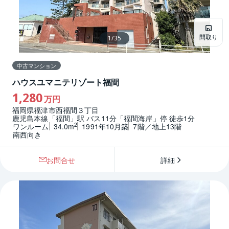
間取り
1
/
35
中古マンション
ハウスユマニテリゾート福間
1,280
万円
福岡県福津市西福間３丁目
鹿児島本線「福間」駅 バス11分「福間海岸」停 徒歩1分
2
ワンルーム
34.0m
1991年10月築
7階／地上13階
南西向き
お問合せ
詳細