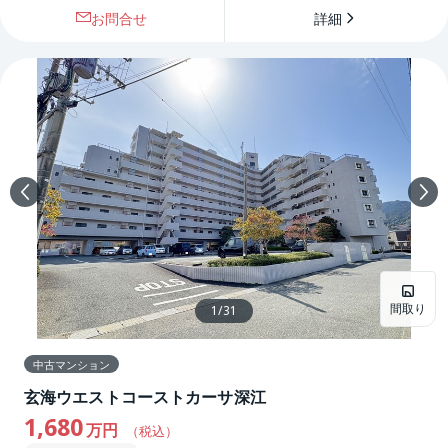
お問合せ
詳細
間取り
1
/
31
中古マンション
玄海ウエストコーストカーサ深江
1,680
万円
（税込）