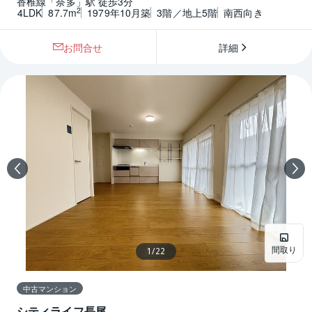
香椎線「奈多」駅 徒歩3分
2
4LDK
87.7m
1979年10月築
3階／地上5階
南西向き
お問合せ
詳細
間取り
1
/
22
中古マンション
シティライフ長尾