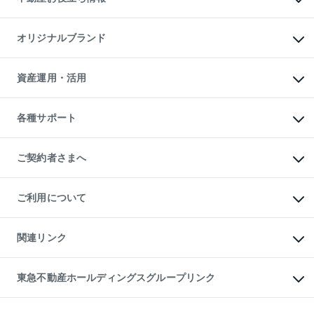
マンション投資
投資用マンション
不動産AIアドバイザー Tellus Talk
マンション一棟
マンションライブラリー
オリジナルブランド
アパート経営
人気マンションランキング
アパート投資用物件
暮らしに役立つ不動産メディア

収益物件
当社売主リノベーションマンション
「Lnote」
ビル購入（ビル一棟）
一棟リノベーションマンション

資産運用・活用
不動産相場・不動産価格情報
投資用不動産の売却査定
L`GENTE（ルジェンテ）
不動産売却FAQ
事業用不動産の売却査定
区分リノベーションマンション

不動産コラム・ニュース
等価交換事業
海外不動産
Lideas（リディアス）
不動産用語集
不動産M&A
各種サポート
投資用一棟レジデンスWELL

不動産なんでもネット相談室
アセットマネジメント・出資
SQUARE（ウェルスクエア）
住まいの税金
不動産小口投資

シニア向けサポート
物件一括検索（購入＆賃貸）
LEGACIA（レガシア）
相続サポート
ご契約者さまへ
リフォームサポート
ご契約者さまサポートメニュー
ご紹介・再契約特典
ご利用について
入居者様専用-各種ご案内（賃貸）
東急こすもす会「こすもすWeb」
本人確認に関するお客様へのお願い
金融商品取引について
関連リンク
東急リバブル ソーシャルメディアポリシー
ご意見・お問い合わせ（金融商品取引専用の相談・お問い合わせ窓口）
すまいValue
保険募集におけるプライバシー・ポリシー
これからご結婚される方に東急百貨店のブライダルクラブ
東急不動産ホールディングスグループリンク
ダイレクトメール（郵送物）・Eメールなどの送付停止について
人材サービスのご用命は 東急リバブルスタッフ株式会社まで
宅地建物取引業者の皆様へ
東北の逸品を贈ります 東北すぐれものセレクション
東急不動産
民泊の開業・運営のご相談は「ReINN株式会社」まで
東急コミュニティー