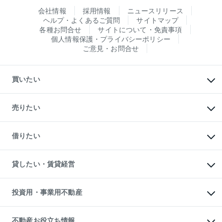
会社情報
採用情報
ニュースリリース
ヘルプ・よくあるご質問
サイトマップ
各種お問合せ
サイトについて・免責事項
個人情報保護・プライバシーポリシー
ご意見・お問合せ
買いたい
マンションの購入
新築・分譲マンションの購入
売りたい
中古マンションの購入
一戸建ての購入
マンションの売却・査定
新築一戸建ての購入
一戸建ての売却・査定
借りたい
中古一戸建ての購入
土地の売却・査定
土地の購入
スピードAI査定
不動産購入の流れ
物件を借りる
不動産売却について
注目キーワード物件特集
オフィス・店舗の賃貸
貸したい・賃貸経営
不動産査定について
購入ガイド
借りるときの流れ
売却サービス
借りるガイド
不動産売却の流れ
無料賃料査定
多言語対応
不動産買換えの流れ
マンション賃料データ
投資用・事業用不動産
売却ガイド
賃貸管理プラン
English
繁体中文
簡体中文
リロケーションについて
投資用不動産
貸すときの流れ
事業用不動産
不動産お役立ち情報
貸すガイド