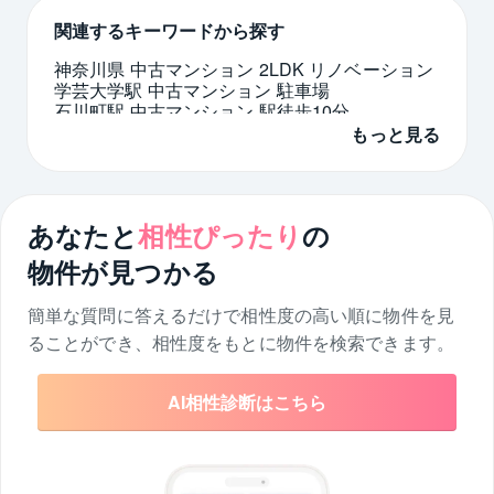
関連するキーワードから探す
神奈川県 中古マンション 2LDK リノベーション
学芸大学駅 中古マンション 駐車場
石川町駅 中古マンション 駅徒歩10分
タワーマンション 駐車場空あり 3LDK 東京都 江
もっと見る
戸川区
橋本駅 新築一戸建て 6000万円以下
千葉県 中古マンション 築古
神戸市北区 1LDK
内窓 大阪市 城東区
中野坂上駅 3LDK
大森 3LDK
あなたと
相性ぴったり
の
物件が見つかる
簡単な質問に答えるだけで相性度の高い順に物件を
見
ることができ、相性度をもとに物件を検索できます。
AI相性診断はこちら