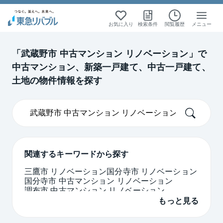
絞り込み検索
絞り込み検索
絞り込み検索
絞り込み検索
お気に入り
検索条件
閲覧履歴
メニュー
首都圏
首都圏
中古マンション
中古マンション
「武蔵野市 中古マンション リノベーション」で
中古マンション、新築一戸建て、中古一戸建て、
東京
東京
土地の物件情報を探す
関連するキーワードから探す
三鷹市 リノベーション
国分寺市 リノベーション
国分寺市 中古マンション リノベーション
調布市 中古マンション リノベーション
中古マンション リノベーション ペット可 東京
もっと見る
都 練馬区
中古マンション リノベーション ペット可 東京