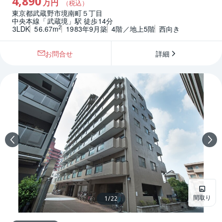
4,890
万円
（税込）
東京都武蔵野市境南町５丁目
中央本線「武蔵境」駅 徒歩14分
2
3LDK
56.67m
1983年9月築
4階／地上5階
西向き
お問合せ
詳細
間取り
1
/
22