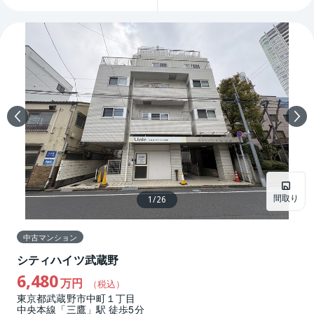
間取り
1
/
26
中古マンション
シティハイツ武蔵野
6,480
万円
（税込）
東京都武蔵野市中町１丁目
中央本線「三鷹」駅 徒歩5分