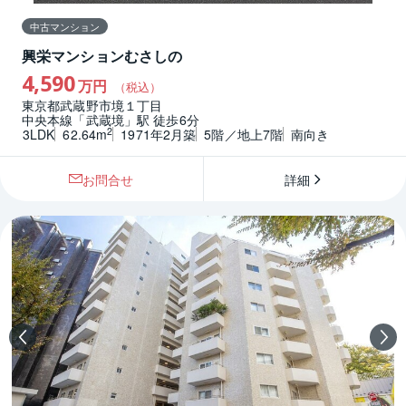
中古マンション
興栄マンションむさしの
4,590
万円
（税込）
東京都武蔵野市境１丁目
中央本線「武蔵境」駅 徒歩6分
2
3LDK
62.64m
1971年2月築
5階／地上7階
南向き
お問合せ
詳細