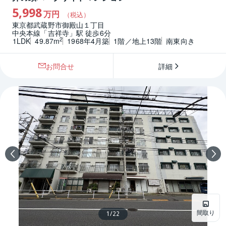
5,998
万円
（税込）
東京都武蔵野市御殿山１丁目
中央本線「吉祥寺」駅 徒歩6分
2
1LDK
49.87m
1968年4月築
1階／地上13階
南東向き
お問合せ
詳細
間取り
1
/
22