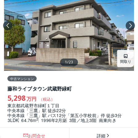
間取り
1
/
23
中古マンション
藤和ライブタウン武蔵野緑町
5,298
万円
（税込）
東京都武蔵野市緑町１丁目
中央本線「三鷹」駅 徒歩22分
中央本線「三鷹」駅 バス12分「第五小学校前」停 徒歩3分
2
3LDK
64.76m
1996年2月築
3階／地上3階
南東向き
お問合せ
詳細