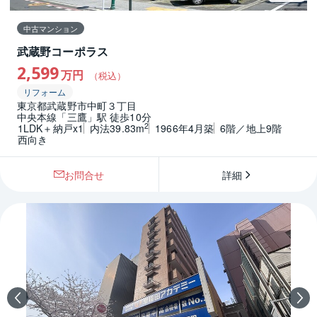
中古マンション
武蔵野コーポラス
2,599
万円
（税込）
リフォーム
東京都武蔵野市中町３丁目
中央本線「三鷹」駅 徒歩10分
2
1LDK＋納戸x1
内法39.83m
1966年4月築
6階／地上9階
西向き
お問合せ
詳細