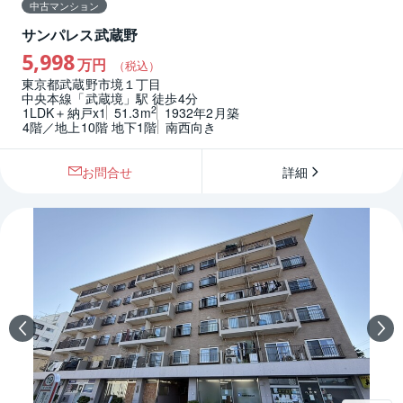
中古マンション
サンパレス武蔵野
5,998
万円
（税込）
東京都武蔵野市境１丁目
中央本線「武蔵境」駅 徒歩4分
2
1LDK＋納戸x1
51.3m
1932年2月築
4階／地上10階 地下1階
南西向き
お問合せ
詳細