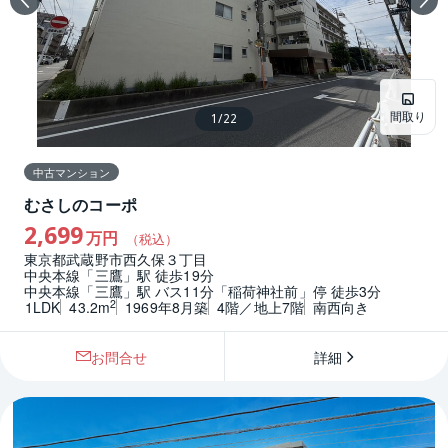
間取り
1
/
22
中古マンション
むさしのコーポ
2,699
万円
（税込）
東京都武蔵野市西久保３丁目
中央本線「三鷹」駅 徒歩19分
中央本線「三鷹」駅 バス11分「稲荷神社前」停 徒歩3分
2
1LDK
43.2m
1969年8月築
4階／地上7階
南西向き
お問合せ
詳細