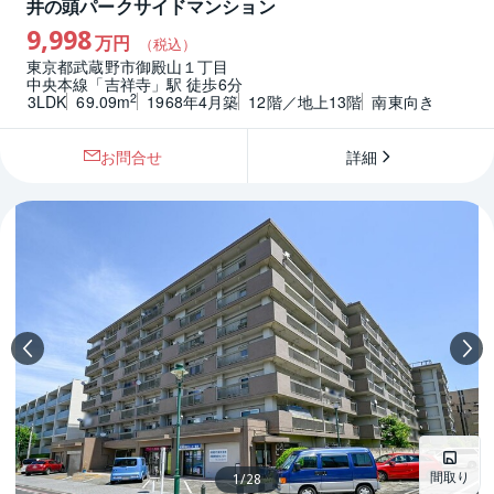
井の頭パークサイドマンション
9,998
万円
（税込）
東京都武蔵野市御殿山１丁目
中央本線「吉祥寺」駅 徒歩6分
2
3LDK
69.09m
1968年4月築
12階／地上13階
南東向き
お問合せ
詳細
間取り
1
/
28