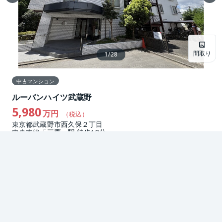
間取り
1
/
28
中古マンション
ルーバンハイツ武蔵野
5,980
万円
（税込）
東京都武蔵野市西久保２丁目
中央本線「三鷹」駅 徒歩12分
2
3LDK
60.54m
1985年3月築
2階／地上5階
南西向き
お問合せ
詳細
お問い合わせ
詳細を見る