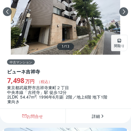
間取り
1
/
13
中古マンション
ビューネ吉祥寺
7,498
万円
（税込）
東京都武蔵野市吉祥寺東町２丁目
中央本線「吉祥寺」駅 徒歩12分
2
2LDK
54.47m
1996年6月築
2階／地上6階 地下1階
東向き
お問合せ
詳細