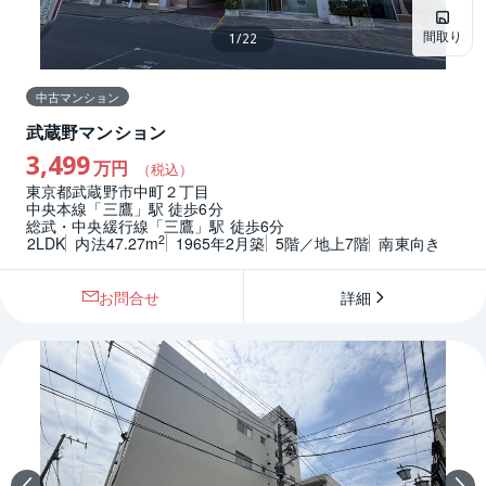
間取り
1
/
22
中古マンション
武蔵野マンション
3,499
万円
（税込）
東京都武蔵野市中町２丁目
中央本線「三鷹」駅 徒歩6分
総武・中央緩行線「三鷹」駅 徒歩6分
2
2LDK
内法47.27m
1965年2月築
5階／地上7階
南東向き
お問合せ
詳細