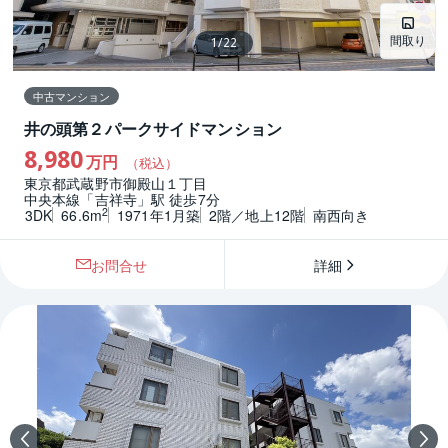
間取り
1
/
22
中古マンション
井の頭第２パークサイドマンション
8,980
万円
（税込）
東京都武蔵野市御殿山１丁目
中央本線「吉祥寺」駅 徒歩7分
2
3DK
66.6m
1971年1月築
2階／地上12階
南西向き
お問合せ
詳細