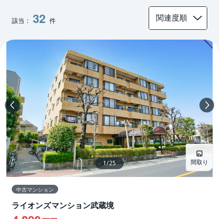
都 杉並区
西東京市 リノベーション
32
該当：
件
町田市 中古マンション リノベーション
東久留米市 リノベーション
間取り
1
/
25
中古マンション
ライオンズマンション武蔵境