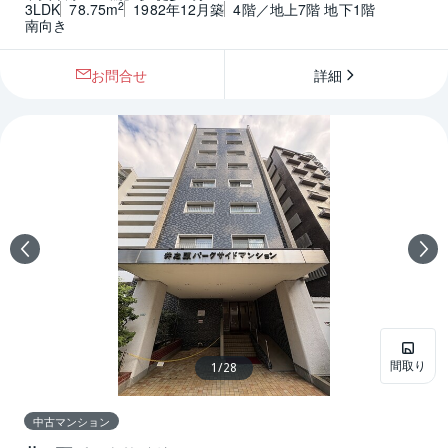
2
3LDK
78.75m
1982年12月築
4階／地上7階 地下1階
南向き
お問合せ
詳細
間取り
1
/
28
中古マンション