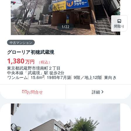
間取り
1
/
22
中古マンション
グローリア初穂武蔵境
1,380
万円
（税込）
東京都武蔵野市境南町２丁目
中央本線「武蔵境」駅 徒歩2分
2
ワンルーム
15.6m
1985年7月築
9階／地上12階
東向き
お問合せ
詳細