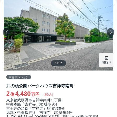
間取り
1
/
12
中古マンション
井の頭公園パークハウス吉祥寺南町
2
4,480
億
万円
（税込）
東京都武蔵野市吉祥寺南町３丁目
中央本線「吉祥寺」駅 徒歩9分
京王井の頭線「吉祥寺」駅 徒歩9分
総武・中央緩行線「吉祥寺」駅 徒歩9分
2
3LDK
96.56m
2005年10月築
1階／地上4階 地下1階