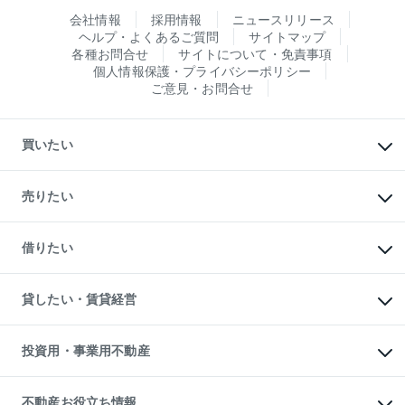
会社情報
採用情報
ニュースリリース
ヘルプ・よくあるご質問
サイトマップ
各種お問合せ
サイトについて・免責事項
個人情報保護・プライバシーポリシー
ご意見・お問合せ
買いたい
マンションの購入
新築・分譲マンションの購入
売りたい
中古マンションの購入
一戸建ての購入
マンションの売却・査定
新築一戸建ての購入
一戸建ての売却・査定
借りたい
中古一戸建ての購入
土地の売却・査定
土地の購入
スピードAI査定
不動産購入の流れ
物件を借りる
不動産売却について
注目キーワード物件特集
オフィス・店舗の賃貸
貸したい・賃貸経営
不動産査定について
購入ガイド
借りるときの流れ
売却サービス
借りるガイド
不動産売却の流れ
無料賃料査定
多言語対応
不動産買換えの流れ
マンション賃料データ
投資用・事業用不動産
売却ガイド
賃貸管理プラン
English
繁体中文
簡体中文
リロケーションについて
投資用不動産
貸すときの流れ
事業用不動産
不動産お役立ち情報
貸すガイド