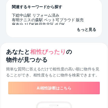
関連するキーワードから探す
下総中山駅 リフォーム済み
有明テニスの森駅 ペット可
プラウド 販売
麻布台 1LDK
神戸市北区 4LDK
中古マンション 1LDK 名古屋
もっと見る
EV充電 マンション
福岡県 中古 リフォーム
さいたま市 大宮区 9000万円台
中野区 3000万円台
あなたと
相性ぴったり
の
物件が見つかる
簡単な質問に答えるだけで相性度の高い順に物件を
見
ることができ、相性度をもとに物件を検索できます。
AI相性診断はこちら