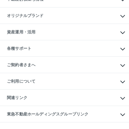
マンション投資
投資用マンション
不動産AIアドバイザー Tellus Talk
マンション一棟
マンションライブラリー
オリジナルブランド
アパート経営
人気マンションランキング
アパート投資用物件
暮らしに役立つ不動産メディア

収益物件
当社売主リノベーションマンション
「Lnote」
ビル購入（ビル一棟）
一棟リノベーションマンション

資産運用・活用
不動産相場・不動産価格情報
投資用不動産の売却査定
L`GENTE（ルジェンテ）
不動産売却FAQ
事業用不動産の売却査定
区分リノベーションマンション

不動産コラム・ニュース
等価交換事業
海外不動産
Lideas（リディアス）
不動産用語集
不動産M&A
各種サポート
投資用一棟レジデンスWELL

不動産なんでもネット相談室
アセットマネジメント・出資
SQUARE（ウェルスクエア）
住まいの税金
不動産小口投資

シニア向けサポート
物件一括検索（購入＆賃貸）
LEGACIA（レガシア）
相続サポート
ご契約者さまへ
リフォームサポート
ご契約者さまサポートメニュー
ご紹介・再契約特典
ご利用について
入居者様専用-各種ご案内（賃貸）
東急こすもす会「こすもすWeb」
本人確認に関するお客様へのお願い
金融商品取引について
関連リンク
東急リバブル ソーシャルメディアポリシー
ご意見・お問い合わせ（金融商品取引専用の相談・お問い合わせ窓口）
すまいValue
保険募集におけるプライバシー・ポリシー
これからご結婚される方に東急百貨店のブライダルクラブ
東急不動産ホールディングスグループリンク
ダイレクトメール（郵送物）・Eメールなどの送付停止について
人材サービスのご用命は 東急リバブルスタッフ株式会社まで
宅地建物取引業者の皆様へ
東北の逸品を贈ります 東北すぐれものセレクション
東急不動産
民泊の開業・運営のご相談は「ReINN株式会社」まで
東急コミュニティー