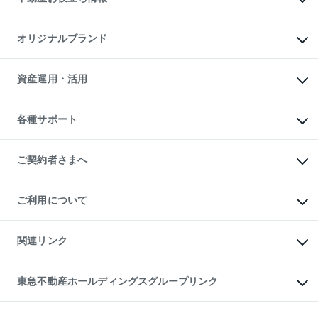
マンション投資
投資用マンション
不動産AIアドバイザー Tellus Talk
マンション一棟
マンションライブラリー
オリジナルブランド
アパート経営
人気マンションランキング
アパート投資用物件
暮らしに役立つ不動産メディア

収益物件
当社売主リノベーションマンション
「Lnote」
ビル購入（ビル一棟）
一棟リノベーションマンション

資産運用・活用
不動産相場・不動産価格情報
投資用不動産の売却査定
L`GENTE（ルジェンテ）
不動産売却FAQ
事業用不動産の売却査定
区分リノベーションマンション

不動産コラム・ニュース
等価交換事業
海外不動産
Lideas（リディアス）
不動産用語集
不動産M&A
各種サポート
投資用一棟レジデンスWELL

不動産なんでもネット相談室
アセットマネジメント・出資
SQUARE（ウェルスクエア）
住まいの税金
不動産小口投資

シニア向けサポート
物件一括検索（購入＆賃貸）
LEGACIA（レガシア）
相続サポート
ご契約者さまへ
リフォームサポート
ご契約者さまサポートメニュー
ご紹介・再契約特典
ご利用について
入居者様専用-各種ご案内（賃貸）
東急こすもす会「こすもすWeb」
本人確認に関するお客様へのお願い
金融商品取引について
関連リンク
東急リバブル ソーシャルメディアポリシー
ご意見・お問い合わせ（金融商品取引専用の相談・お問い合わせ窓口）
すまいValue
保険募集におけるプライバシー・ポリシー
これからご結婚される方に東急百貨店のブライダルクラブ
東急不動産ホールディングスグループリンク
ダイレクトメール（郵送物）・Eメールなどの送付停止について
人材サービスのご用命は 東急リバブルスタッフ株式会社まで
宅地建物取引業者の皆様へ
東北の逸品を贈ります 東北すぐれものセレクション
東急不動産
民泊の開業・運営のご相談は「ReINN株式会社」まで
東急コミュニティー