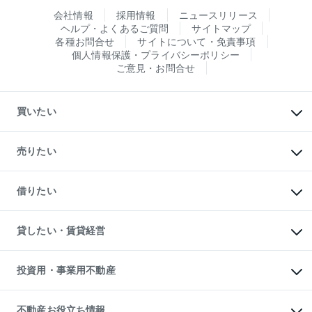
会社情報
採用情報
ニュースリリース
ヘルプ・よくあるご質問
サイトマップ
各種お問合せ
サイトについて・免責事項
個人情報保護・プライバシーポリシー
ご意見・お問合せ
買いたい
マンションの購入
新築・分譲マンションの購入
売りたい
中古マンションの購入
一戸建ての購入
マンションの売却・査定
新築一戸建ての購入
一戸建ての売却・査定
借りたい
中古一戸建ての購入
土地の売却・査定
土地の購入
スピードAI査定
不動産購入の流れ
物件を借りる
不動産売却について
注目キーワード物件特集
オフィス・店舗の賃貸
貸したい・賃貸経営
不動産査定について
購入ガイド
借りるときの流れ
売却サービス
借りるガイド
不動産売却の流れ
無料賃料査定
多言語対応
不動産買換えの流れ
マンション賃料データ
投資用・事業用不動産
売却ガイド
賃貸管理プラン
English
繁体中文
簡体中文
リロケーションについて
投資用不動産
貸すときの流れ
事業用不動産
不動産お役立ち情報
貸すガイド