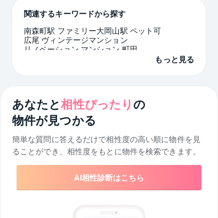
関連するキーワードから探す
南森町駅 ファミリー
大岡山駅 ペット可
広尾 ヴィンテージマンション
リノベーション マンション 町田
神戸市 角地 土地
江東区 高級住宅街 マンション
もっと見る
シティコーポ 愛知
パントリー 戸建て 埼玉県
タワーマンション ペット可 2LDK 神奈川県
福岡県 新築マンション 最上階
あなたと
相性ぴったり
の
物件が見つかる
簡単な質問に答えるだけで相性度の高い順に物件を
見
ることができ、相性度をもとに物件を検索できます。
AI相性診断はこちら