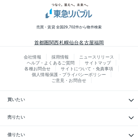
売買・賃貸 全国29,702件から物件検索
首都圏
関西
札幌
仙台
名古屋
福岡
会社情報
採用情報
ニュースリリース
ヘルプ・よくあるご質問
サイトマップ
各種お問合せ
サイトについて・免責事項
個人情報保護・プライバシーポリシー
ご意見・お問合せ
買いたい
マンションの購入
新築・分譲マンションの購入
売りたい
中古マンションの購入
一戸建ての購入
マンションの売却・査定
新築一戸建ての購入
一戸建ての売却・査定
借りたい
中古一戸建ての購入
土地の売却・査定