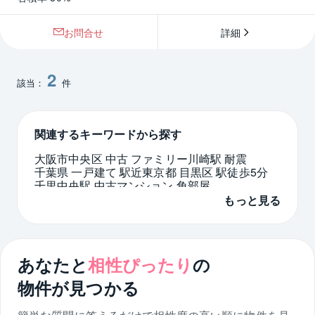
お問合せ
詳細
2
該当：
件
関連するキーワードから探す
大阪市中央区 中古 ファミリー
川崎駅 耐震
千葉県 一戸建て 駅近
東京都 目黒区 駅徒歩5分
千里中央駅 中古マンション 角部屋
大規模マンション 3LDK 横浜市 港北区
もっと見る
中古マンション 2LDK 千葉
センター南駅 ペット可
西東京市 2500万円台
神奈川県 土地 駅近
あなたと
相性ぴったり
の
物件が見つかる