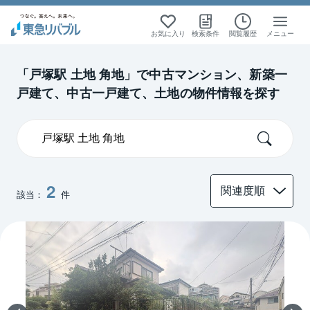
絞り込み検索
絞り込み検索
絞り込み検索
絞り込み検索
お気に入り
検索条件
閲覧履歴
メニュー
首都圏
首都圏
土地
土地
「戸塚駅 土地 角地」で中古マンション、新築一
戸建て、中古一戸建て、土地の物件情報を探す
神奈川
神奈川
2
該当：
件