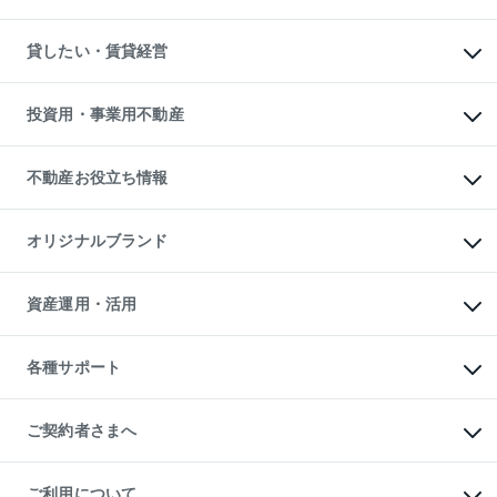
土地の購入
スピードAI査定
不動産購入の流れ
物件を借りる
不動産売却について
注目キーワード物件特集
オフィス・店舗の賃貸
貸したい・賃貸経営
不動産査定について
購入ガイド
借りるときの流れ
売却サービス
借りるガイド
不動産売却の流れ
無料賃料査定
多言語対応
不動産買換えの流れ
マンション賃料データ
投資用・事業用不動産
売却ガイド
賃貸管理プラン
English
繁体中文
簡体中文
リロケーションについて
投資用不動産
貸すときの流れ
事業用不動産
不動産お役立ち情報
貸すガイド
マンション投資
投資用マンション
不動産AIアドバイザー Tellus Talk
マンション一棟
マンションライブラリー
オリジナルブランド
アパート経営
人気マンションランキング
アパート投資用物件
暮らしに役立つ不動産メディア

収益物件
当社売主リノベーションマンション
「Lnote」
ビル購入（ビル一棟）
一棟リノベーションマンション

資産運用・活用
不動産相場・不動産価格情報
投資用不動産の売却査定
L`GENTE（ルジェンテ）
不動産売却FAQ
事業用不動産の売却査定
区分リノベーションマンション

不動産コラム・ニュース
等価交換事業
海外不動産
Lideas（リディアス）
不動産用語集
不動産M&A
各種サポート
投資用一棟レジデンスWELL

不動産なんでもネット相談室
アセットマネジメント・出資
SQUARE（ウェルスクエア）
住まいの税金
不動産小口投資

シニア向けサポート
物件一括検索（購入＆賃貸）
LEGACIA（レガシア）
相続サポート
ご契約者さまへ
リフォームサポート
ご契約者さまサポートメニュー
ご紹介・再契約特典
ご利用について