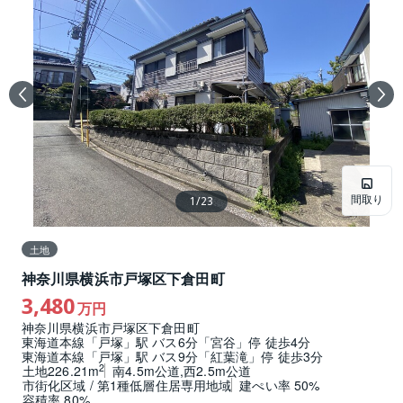
間取り
1
/
23
土地
神奈川県横浜市戸塚区下倉田町
3,480
万円
神奈川県横浜市戸塚区下倉田町
東海道本線「戸塚」駅 バス6分「宮谷」停 徒歩4分
東海道本線「戸塚」駅 バス9分「紅葉滝」停 徒歩3分
2
土地226.21m
南4.5m公道,西2.5m公道
市街化区域 / 第1種低層住居専用地域
建ぺい率 50%
容積率 80%