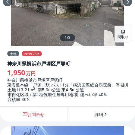
間取り
1
/
5
土地
NEW 7/25
神奈川県横浜市戸塚区戸塚町
1,950
万円
神奈川県横浜市戸塚区戸塚町
東海道本線「戸塚」駅 バス11分「横浜国際総合病院前」停 徒歩4
2
土地113.21m
南5.0m公道,東4.5m公道
市街化区域 / 第1種低層住居専用地域
建ぺい率 40%
容積率 80%
お問合せ
詳細