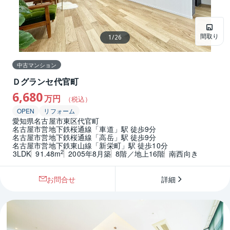
間取り
1
/
26
中古マンション
Ｄグランセ代官町
6,680
万円
（税込）
OPEN
リフォーム
愛知県名古屋市東区代官町
名古屋市営地下鉄桜通線「車道」駅 徒歩9分
名古屋市営地下鉄桜通線「高岳」駅 徒歩9分
名古屋市営地下鉄東山線「新栄町」駅 徒歩10分
2
3LDK
91.48m
2005年8月築
8階／地上16階
南西向き
お問合せ
詳細