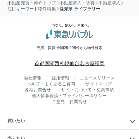
不動産売買・仲介トップ
不動産購入・賃貸
不動産購入
注目キーワード物件特集
愛知県 ライブラリー
売買・賃貸 全国29,995件から物件検索
首都圏
関西
札幌
仙台
名古屋
福岡
会社情報
採用情報
ニュースリリース
ヘルプ・よくあるご質問
サイトマップ
各種お問合せ
サイトについて・免責事項
個人情報保護・プライバシーポリシー
ご意見・お問合せ
買いたい
マンションの購入
新築・分譲マンションの購入
売りたい