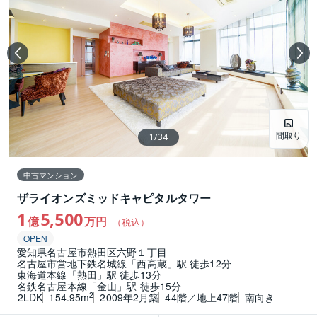
間取り
1
/
34
中古マンション
ザライオンズミッドキャピタルタワー
1
5,500
億
万円
（税込）
OPEN
愛知県名古屋市熱田区六野１丁目
名古屋市営地下鉄名城線「西高蔵」駅 徒歩12分
東海道本線「熱田」駅 徒歩13分
名鉄名古屋本線「金山」駅 徒歩15分
2
2LDK
154.95m
2009年2月築
44階／地上47階
南向き