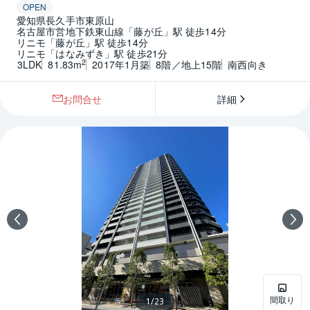
OPEN
愛知県長久手市東原山
名古屋市営地下鉄東山線「藤が丘」駅 徒歩14分
リニモ「藤が丘」駅 徒歩14分
リニモ「はなみずき」駅 徒歩21分
2
3LDK
81.83m
2017年1月築
8階／地上15階
南西向き
お問合せ
詳細
間取り
1
/
23