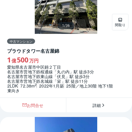
間取り
1
/
36
中古マンション
プラウドタワー名古屋錦
1
500
億
万円
愛知県名古屋市中区錦２丁目
名古屋市営地下鉄桜通線「丸の内」駅 徒歩3分
名古屋市営地下鉄東山線「伏見」駅 徒歩3分
名古屋市営地下鉄名城線「栄」駅 徒歩11分
2
2LDK
72.38m
2022年1月築
25階／地上30階 地下1階
東向き
お問合せ
詳細