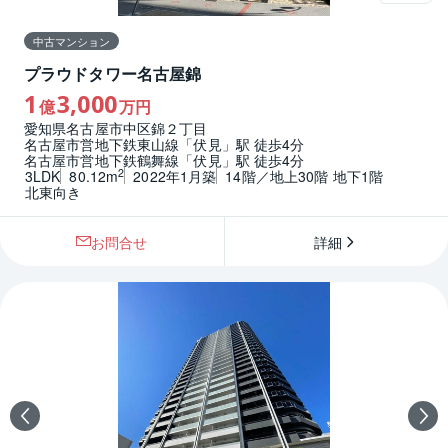
中古マンション
プラウドタワー名古屋錦
1
3,000
億
万円
愛知県名古屋市中区錦２丁目
名古屋市営地下鉄東山線「伏見」駅 徒歩4分
名古屋市営地下鉄鶴舞線「伏見」駅 徒歩4分
2
3LDK
80.12m
2022年1月築
14階／地上30階 地下1階
北東向き
お問合せ
詳細