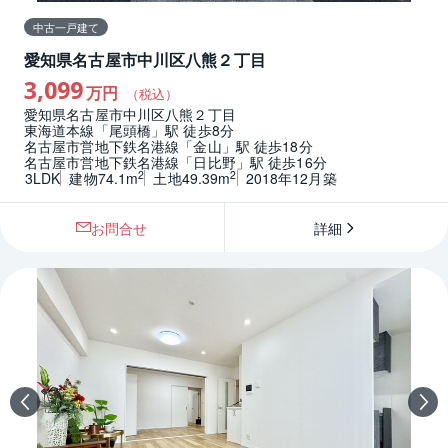
中古一戸建て
愛知県名古屋市中川区八熊２丁目
3,099
万円
（税込）
愛知県名古屋市中川区八熊２丁目
東海道本線「尾頭橋」駅 徒歩8分
名古屋市営地下鉄名港線「金山」駅 徒歩18分
名古屋市営地下鉄名港線「日比野」駅 徒歩16分
2
2
3LDK
建物74.1m
土地49.39m
2018年12月築
お問合せ
詳細