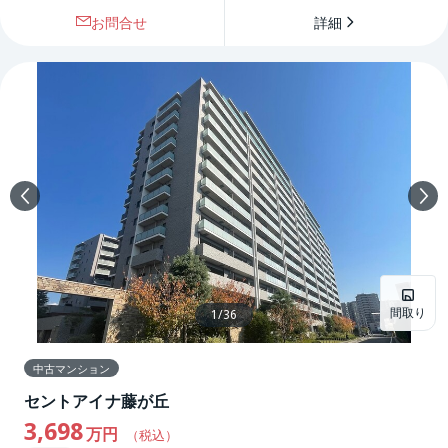
お問合せ
詳細
間取り
1
/
36
中古マンション
セントアイナ藤が丘
3,698
万円
（税込）