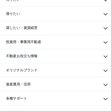
中古マンションの購入
一戸建ての購入
マンションの売却・査定
新築一戸建ての購入
一戸建ての売却・査定
借りたい
中古一戸建ての購入
土地の売却・査定
土地の購入
スピードAI査定
不動産購入の流れ
物件を借りる
不動産売却について
注目キーワード物件特集
オフィス・店舗の賃貸
貸したい・賃貸経営
不動産査定について
購入ガイド
借りるときの流れ
売却サービス
借りるガイド
不動産売却の流れ
無料賃料査定
多言語対応
不動産買換えの流れ
マンション賃料データ
投資用・事業用不動産
売却ガイド
賃貸管理プラン
English
繁体中文
簡体中文
リロケーションについて
投資用不動産
貸すときの流れ
事業用不動産
不動産お役立ち情報
貸すガイド
マンション投資
投資用マンション
不動産AIアドバイザー Tellus Talk
マンション一棟
マンションライブラリー
オリジナルブランド
アパート経営
人気マンションランキング
アパート投資用物件
暮らしに役立つ不動産メディア

収益物件
当社売主リノベーションマンション
「Lnote」
ビル購入（ビル一棟）
一棟リノベーションマンション

資産運用・活用
不動産相場・不動産価格情報
投資用不動産の売却査定
L`GENTE（ルジェンテ）
不動産売却FAQ
事業用不動産の売却査定
区分リノベーションマンション

不動産コラム・ニュース
等価交換事業
海外不動産
Lideas（リディアス）
不動産用語集
不動産M&A
各種サポート
投資用一棟レジデンスWELL

不動産なんでもネット相談室
アセットマネジメント・出資
SQUARE（ウェルスクエア）
住まいの税金
不動産小口投資

シニア向けサポート
物件一括検索（購入＆賃貸）
LEGACIA（レガシア）