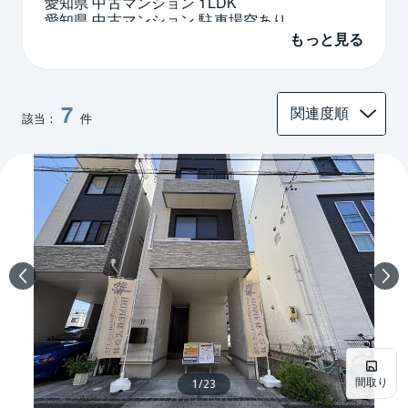
愛知県 中古マンション 1LDK
愛知県 中古マンション 駐車場空あり
プラウドタワー 愛知県
もっと見る
7
該当：
件
間取り
1
/
23