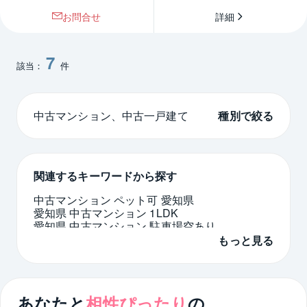
お問合せ
詳細
7
該当：
件
中古マンション、中古一戸建て
種別で絞る
関連するキーワードから探す
中古マンション ペット可 愛知県
愛知県 中古マンション 1LDK
愛知県 中古マンション 駐車場空あり
プラウドタワー 愛知県
もっと見る
大阪梅田駅 中古マンション 1億5000万円以下
江坂駅 中古マンション 3000万円以下
大阪市平野区 2LDK
南森町駅 2LDK
名古屋市天白区 3000万円台
あなたと
相性ぴったり
の
札幌市豊平区 1000万円以下
福岡市城南区 1LDK