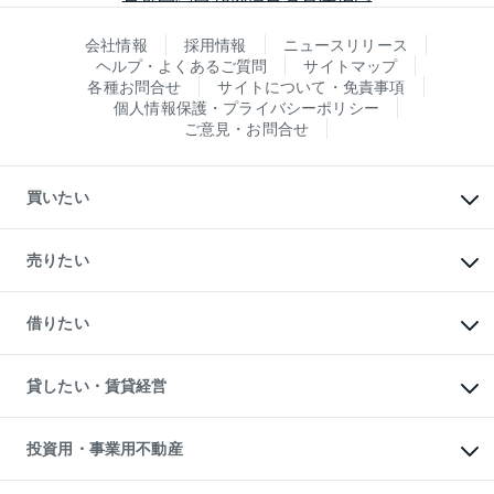
会社情報
採用情報
ニュースリリース
ヘルプ・よくあるご質問
サイトマップ
各種お問合せ
サイトについて・免責事項
個人情報保護・プライバシーポリシー
ご意見・お問合せ
買いたい
マンションの購入
新築・分譲マンションの購入
売りたい
中古マンションの購入
一戸建ての購入
マンションの売却・査定
新築一戸建ての購入
一戸建ての売却・査定
借りたい
中古一戸建ての購入
土地の売却・査定
土地の購入
スピードAI査定
不動産購入の流れ
物件を借りる
不動産売却について
注目キーワード物件特集
オフィス・店舗の賃貸
貸したい・賃貸経営
不動産査定について
購入ガイド
借りるときの流れ
売却サービス
借りるガイド
不動産売却の流れ
無料賃料査定
多言語対応
不動産買換えの流れ
マンション賃料データ
投資用・事業用不動産
売却ガイド
賃貸管理プラン
English
繁体中文
簡体中文
リロケーションについて
投資用不動産