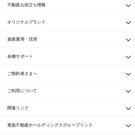
貸すときの流れ
事業用不動産
不動産お役立ち情報
貸すガイド
マンション投資
投資用マンション
不動産AIアドバイザー Tellus Talk
マンション一棟
マンションライブラリー
オリジナルブランド
アパート経営
人気マンションランキング
アパート投資用物件
暮らしに役立つ不動産メディア

収益物件
当社売主リノベーションマンション
「Lnote」
ビル購入（ビル一棟）
一棟リノベーションマンション

資産運用・活用
不動産相場・不動産価格情報
投資用不動産の売却査定
L`GENTE（ルジェンテ）
不動産売却FAQ
事業用不動産の売却査定
区分リノベーションマンション

不動産コラム・ニュース
等価交換事業
海外不動産
Lideas（リディアス）
不動産用語集
不動産M&A
各種サポート
投資用一棟レジデンスWELL

不動産なんでもネット相談室
アセットマネジメント・出資
SQUARE（ウェルスクエア）
住まいの税金
不動産小口投資

シニア向けサポート
物件一括検索（購入＆賃貸）
LEGACIA（レガシア）
相続サポート
ご契約者さまへ
リフォームサポート
ご契約者さまサポートメニュー
ご紹介・再契約特典
ご利用について
入居者様専用-各種ご案内（賃貸）
東急こすもす会「こすもすWeb」
本人確認に関するお客様へのお願い
金融商品取引について
関連リンク
東急リバブル ソーシャルメディアポリシー
ご意見・お問い合わせ（金融商品取引専用の相談・お問い合わせ窓口）
すまいValue
保険募集におけるプライバシー・ポリシー
これからご結婚される方に東急百貨店のブライダルクラブ
東急不動産ホールディングスグループリンク
ダイレクトメール（郵送物）・Eメールなどの送付停止について
人材サービスのご用命は 東急リバブルスタッフ株式会社まで
宅地建物取引業者の皆様へ
東北の逸品を贈ります 東北すぐれものセレクション