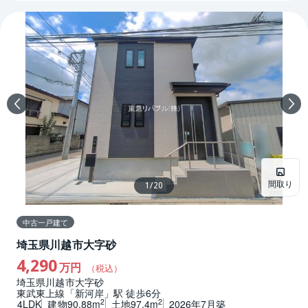
間取り
1
/
20
中古一戸建て
埼玉県川越市大字砂
4,290
万円
（税込）
埼玉県川越市大字砂
東武東上線「新河岸」駅 徒歩6分
2
2
4LDK
建物90.88m
土地97.4m
2026年7月築