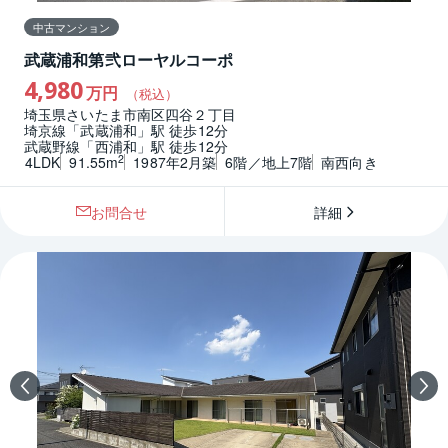
中古マンション
武蔵浦和第弐ローヤルコーポ
4,980
万円
（税込）
埼玉県さいたま市南区四谷２丁目
埼京線「武蔵浦和」駅 徒歩12分
武蔵野線「西浦和」駅 徒歩12分
2
4LDK
91.55m
1987年2月築
6階／地上7階
南西向き
お問合せ
詳細