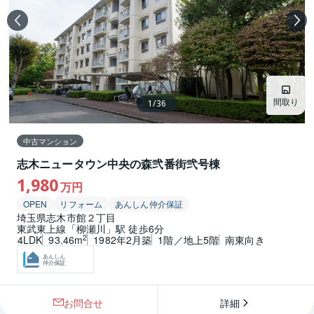
間取り
1
/
36
中古マンション
志木ニュータウン中央の森弐番街弐号棟
1,980
万円
OPEN
リフォーム
あんしん仲介保証
埼玉県志木市館２丁目
東武東上線「柳瀬川」駅 徒歩6分
2
4LDK
93.46m
1982年2月築
1階／地上5階
南東向き
あんしん
仲介保証
お問合せ
詳細