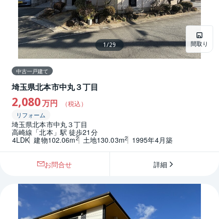
間取り
1
/
29
中古一戸建て
埼玉県北本市中丸３丁目
2,080
万円
（税込）
リフォーム
埼玉県北本市中丸３丁目
高崎線「北本」駅 徒歩21分
2
2
4LDK
建物102.06m
土地130.03m
1995年4月築
お問合せ
詳細