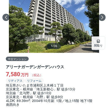
間取り
1
/
36
中古マンション
アリーナガーデンガーデンハウス
7,580
万円
（税込）
リディアス
リフォーム
埼玉県さいたま市浦和区上木崎１丁目
京浜東北・根岸線「埼玉新都心」駅 徒歩13分
埼京線「北与野」駅 徒歩10分
京浜東北・根岸線「与野」駅 徒歩9分
2
4LDK
89.39m
2004年10月築
1階／地上15階 地下1階
南西向き