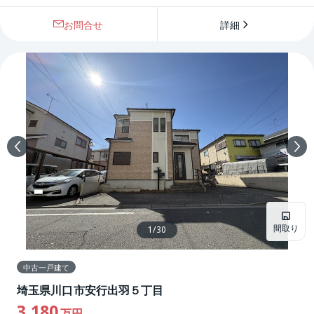
お問合せ
詳細
間取り
1
/
30
中古一戸建て
埼玉県川口市安行出羽５丁目
3,180
万円