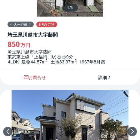
1
/
6
中古一戸建て
NEW 7/26
埼玉県川越市大字藤間
850
万円
埼玉県川越市大字藤間
東武東上線「上福岡」駅 徒歩9分
2
2
4LDK
建物44.57m
土地83.37m
1967年8月築
お問合せ
詳細