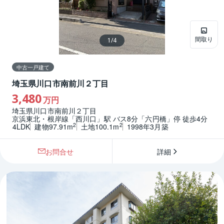
間取り
1
/
4
中古一戸建て
埼玉県川口市南前川２丁目
3,480
万円
埼玉県川口市南前川２丁目
京浜東北・根岸線「西川口」駅 バス8分「六円橋」停 徒歩4分
2
2
4LDK
建物97.91m
土地100.1m
1998年3月築
お問合せ
詳細