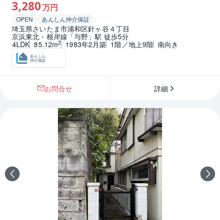
3,280
万円
OPEN
あんしん仲介保証
埼玉県さいたま市浦和区針ヶ谷４丁目
京浜東北・根岸線「与野」駅 徒歩5分
2
4LDK
85.12m
1983年2月築
1階／地上9階
南向き
あんしん
仲介保証
お問合せ
詳細