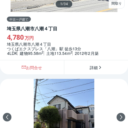
間取り
1
/
34
中古一戸建て
埼玉県八潮市八潮４丁目
4,780
万円
埼玉県八潮市八潮４丁目
つくばエクスプレス「八潮」駅 徒歩13分
2
2
4LDK
建物95.58m
土地113.54m
2012年2月築
お問合せ
詳細