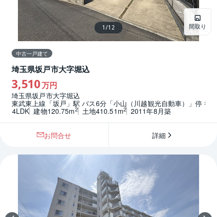
間取り
1
/
12
中古一戸建て
埼玉県坂戸市大字堀込
3,510
万円
埼玉県坂戸市大字堀込
東武東上線「坂戸」駅 バス6分「小山（川越観光自動車）」停 徒歩
2
2
4LDK
建物120.75m
土地410.51m
2011年8月築
お問合せ
詳細