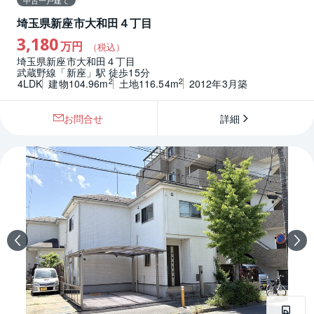
中古一戸建て
埼玉県新座市大和田４丁目
3,180
万円
（税込）
埼玉県新座市大和田４丁目
武蔵野線「新座」駅 徒歩15分
2
2
4LDK
建物104.96m
土地116.54m
2012年3月築
お問合せ
詳細