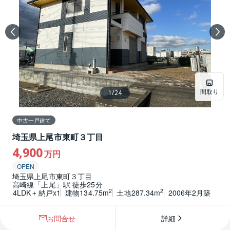
間取り
1
/
24
中古一戸建て
埼玉県上尾市東町３丁目
4,900
万円
OPEN
埼玉県上尾市東町３丁目
高崎線「上尾」駅 徒歩25分
2
2
4LDK＋納戸x1
建物134.75m
土地287.34m
2006年2月築
お問合せ
詳細