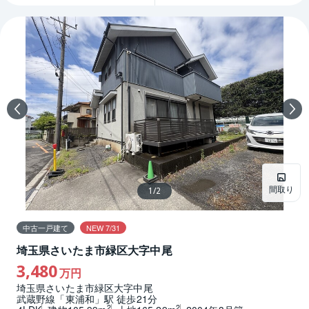
間取り
1
/
2
中古一戸建て
NEW 7/31
埼玉県さいたま市緑区大字中尾
3,480
万円
埼玉県さいたま市緑区大字中尾
武蔵野線「東浦和」駅 徒歩21分
2
2