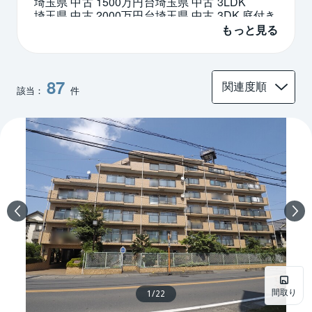
埼玉県 中古 1500万円台
埼玉県 中古 3LDK
埼玉県 中古 2000万円台
埼玉県 中古 3DK 庭付き
埼玉県 新耐震 中古
埼玉県 築浅 中古
もっと見る
87
該当：
件
間取り
1
/
22