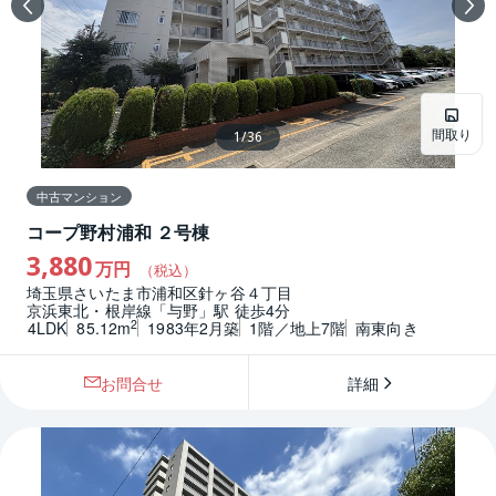
間取り
1
/
36
中古マンション
コープ野村浦和 ２号棟
3,880
万円
（税込）
埼玉県さいたま市浦和区針ヶ谷４丁目
京浜東北・根岸線「与野」駅 徒歩4分
2
4LDK
85.12m
1983年2月築
1階／地上7階
南東向き
お問合せ
詳細