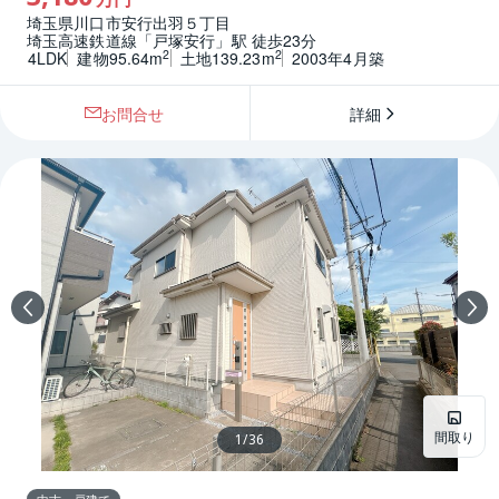
埼玉県川口市安行出羽５丁目
埼玉高速鉄道線「戸塚安行」駅 徒歩23分
2
2
4LDK
建物95.64m
土地139.23m
2003年4月築
お問合せ
詳細
間取り
1
/
36