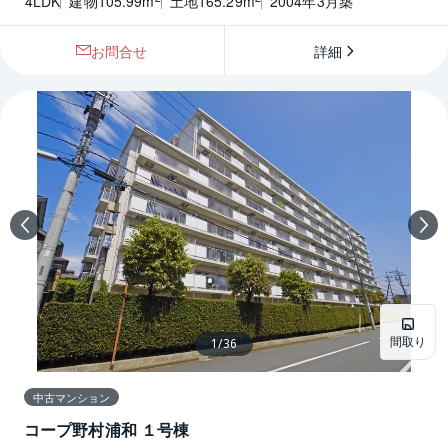
4LDK
建物105.99m
土地165.29m
2004年3月築
お問合せ
詳細
間取り
1
/
36
中古マンション
コープ野村浦和 １号棟