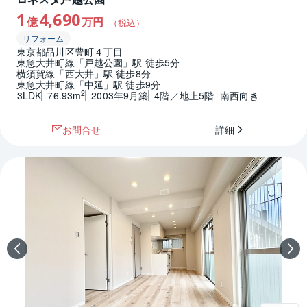
1
4,690
億
万円
（税込）
リフォーム
東京都品川区豊町４丁目
東急大井町線「戸越公園」駅 徒歩5分
横須賀線「西大井」駅 徒歩8分
東急大井町線「中延」駅 徒歩9分
2
3LDK
76.93m
2003年9月築
4階／地上5階
南西向き
お問合せ
詳細