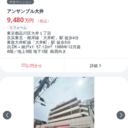
中古マンション
アンサンブル大井
9,480
万円
（税込）
リフォーム
東京都品川区大井１丁目
京浜東北・根岸線「大井町」駅 徒歩4分
東急大井町線「大井町」駅 徒歩5分
2
2LDK＋納戸x1
57.12m
1988年12月築
8階／地上9階 地下1階
南西向き
お問合せ
詳細