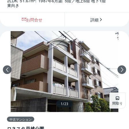
2LDK
51.67m
1987年6月築
5階／地上6階 地下1階
東向き
お問合せ
詳細
間取り
1
/
23
中古マンション
ロネスタ戸越公園