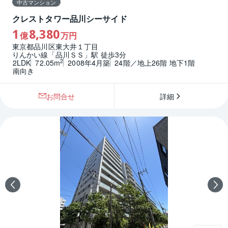
中古マンション
クレストタワー品川シーサイド
1
8,380
億
万円
東京都品川区東大井１丁目
りんかい線「品川ＳＳ」駅 徒歩3分
2
2LDK
72.05m
2008年4月築
24階／地上26階 地下1階
南向き
お問合せ
詳細