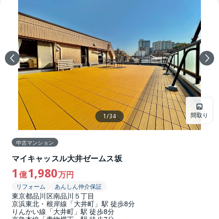
間取り
1
/
34
中古マンション
マイキャッスル大井ゼームス坂
1
1,980
億
万円
リフォーム
あんしん仲介保証
東京都品川区南品川５丁目
京浜東北・根岸線「大井町」駅 徒歩8分
りんかい線「大井町」駅 徒歩8分