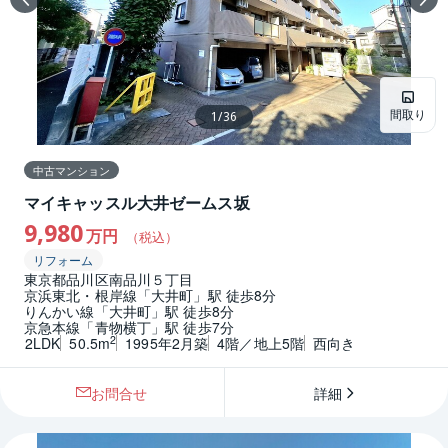
間取り
1
/
36
中古マンション
マイキャッスル大井ゼームス坂
9,980
万円
（税込）
リフォーム
東京都品川区南品川５丁目
京浜東北・根岸線「大井町」駅 徒歩8分
りんかい線「大井町」駅 徒歩8分
京急本線「青物横丁」駅 徒歩7分
2
2LDK
50.5m
1995年2月築
4階／地上5階
西向き
お問合せ
詳細