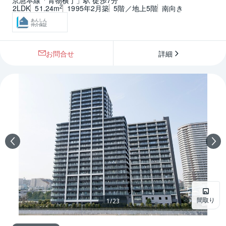
京急本線「青物横丁」駅 徒歩7分
2
2LDK
51.24m
1995年2月築
5階／地上5階
南向き
あんしん
仲介保証
お問合せ
詳細
間取り
1
/
23