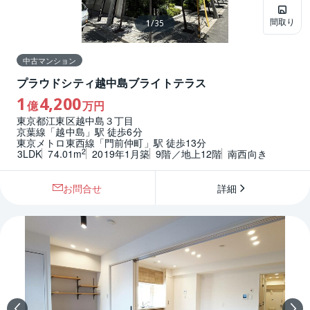
間取り
1
/
35
中古マンション
プラウドシティ越中島ブライトテラス
1
4,200
億
万円
東京都江東区越中島３丁目
京葉線「越中島」駅 徒歩6分
東京メトロ東西線「門前仲町」駅 徒歩13分
2
3LDK
74.01m
2019年1月築
9階／地上12階
南西向き
お問合せ
詳細