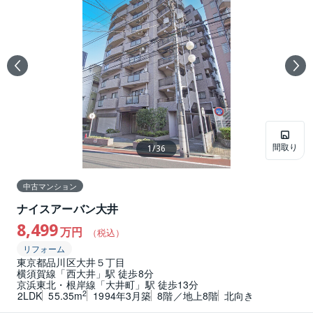
間取り
1
/
36
中古マンション
ナイスアーバン大井
8,499
万円
（税込）
リフォーム
東京都品川区大井５丁目
横須賀線「西大井」駅 徒歩8分
京浜東北・根岸線「大井町」駅 徒歩13分
2
2LDK
55.35m
1994年3月築
8階／地上8階
北向き