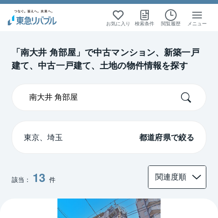
絞り込み検索
絞り込み検索
絞り込み検索
絞り込み検索
お気に入り
検索条件
閲覧履歴
メニュー
首都圏
首都圏
中古マンション
中古マンション
「南大井 角部屋」で中古マンション、新築一戸
建て、中古一戸建て、土地の物件情報を探す
東京
東京
埼玉
埼玉
東京、埼玉
都道府県で絞る
13
該当：
件