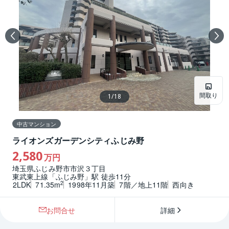
間取り
1
/
18
中古マンション
ライオンズガーデンシティふじみ野
2,580
万円
埼玉県ふじみ野市市沢３丁目
東武東上線「ふじみ野」駅 徒歩11分
2
2LDK
71.35m
1998年11月築
7階／地上11階
西向き
お問合せ
詳細