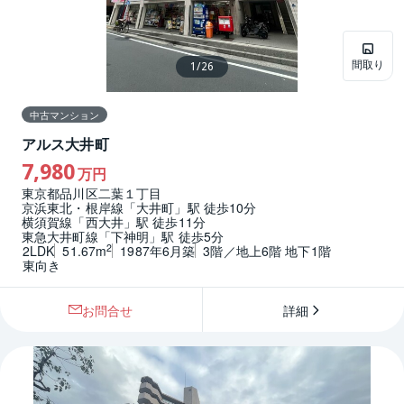
間取り
1
/
26
中古マンション
アルス大井町
7,980
万円
東京都品川区二葉１丁目
京浜東北・根岸線「大井町」駅 徒歩10分
横須賀線「西大井」駅 徒歩11分
東急大井町線「下神明」駅 徒歩5分
2
2LDK
51.67m
1987年6月築
3階／地上6階 地下1階
東向き
お問合せ
詳細