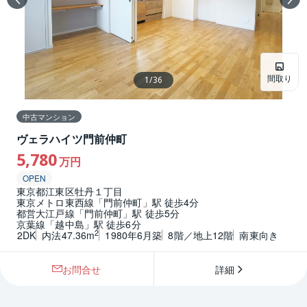
間取り
1
/
36
中古マンション
ヴェラハイツ門前仲町
5,780
万円
OPEN
東京都江東区牡丹１丁目
東京メトロ東西線「門前仲町」駅 徒歩4分
都営大江戸線「門前仲町」駅 徒歩5分
京葉線「越中島」駅 徒歩6分
2
2DK
内法47.36m
1980年6月築
8階／地上12階
南東向き
お問合せ
詳細