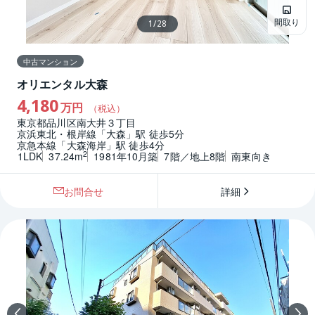
間取り
1
/
28
中古マンション
オリエンタル大森
4,180
万円
（税込）
東京都品川区南大井３丁目
京浜東北・根岸線「大森」駅 徒歩5分
京急本線「大森海岸」駅 徒歩4分
2
1LDK
37.24m
1981年10月築
7階／地上8階
南東向き
お問合せ
詳細