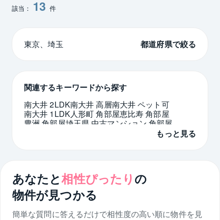
13
該当：
件
東京、埼玉
都道府県で絞る
関連するキーワードから探す
南大井 2LDK
南大井 高層
南大井 ペット可
南大井 1LDK
人形町 角部屋
恵比寿 角部屋
豊洲 角部屋
埼玉県 中古マンション 角部屋
東日本橋 角部屋
兵庫県 中古 角部屋
もっと見る
東中延 角部屋
プラウド 角部屋
東町 角部屋
天王寺駅 中古マンション 角部屋
相模原市 角部屋
埼玉県 中古 角部屋
大久保 角部屋
鎌倉駅 中古マンション 角部屋
あなたと
相性ぴったり
の
南千住 角部屋
グランスイート 角部屋
物件が見つかる
簡単な質問に答えるだけで相性度の高い順に物件を
見