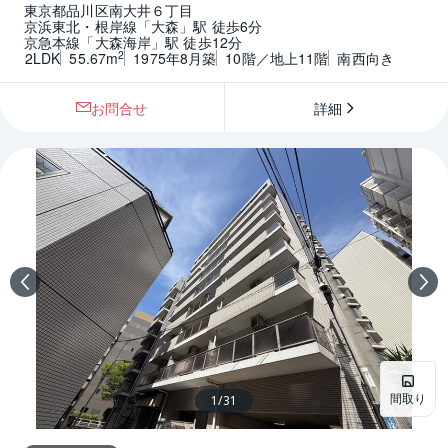
東京都品川区南大井６丁目
京浜東北・根岸線「大森」駅 徒歩6分
京急本線「大森海岸」駅 徒歩12分
2
2LDK
55.67m
1975年8月築
10階／地上11階
南西向き
お問合せ
詳細
間取り
1
/
31