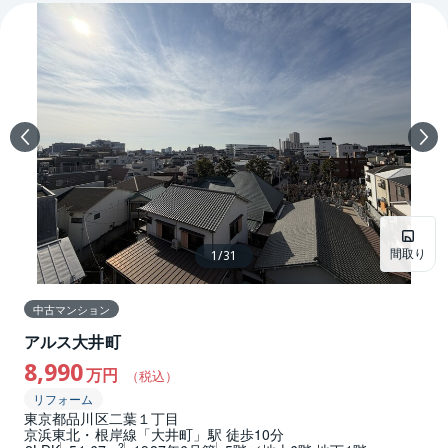
間取り
1
/
31
中古マンション
アルス大井町
8,990
万円
（税込）
リフォーム
東京都品川区二葉１丁目
京浜東北・根岸線「大井町」駅 徒歩10分
2