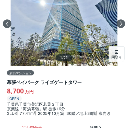
間取り
1
/
25
新築マンション
幕張ベイパーク ライズゲートタワー
8,700
万円
OPEN
千葉県千葉市美浜区若葉３丁目
京葉線「海浜幕張」駅 徒歩16分
2
3LDK
77.41m
2025年10月築
30階／地上38階
東向き
お問合せ
詳細