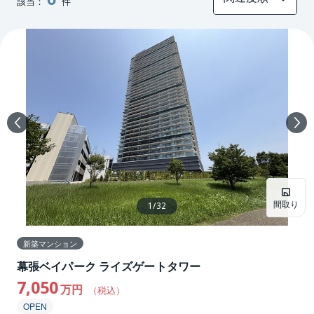
該当：
件
間取り
1
/
32
新築マンション
幕張ベイパーク ライズゲートタワー
7,050
万円
（税込）
OPEN