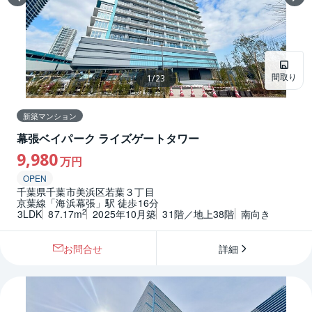
間取り
1
/
23
新築マンション
幕張ベイパーク ライズゲートタワー
9,980
万円
OPEN
千葉県千葉市美浜区若葉３丁目
京葉線「海浜幕張」駅 徒歩16分
2
3LDK
87.17m
2025年10月築
31階／地上38階
南向き
お問合せ
詳細