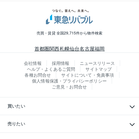
売買・賃貸 全国29,715件から物件検索
首都圏
関西
札幌
仙台
名古屋
福岡
会社情報
採用情報
ニュースリリース
ヘルプ・よくあるご質問
サイトマップ
各種お問合せ
サイトについて・免責事項
個人情報保護・プライバシーポリシー
ご意見・お問合せ
買いたい
マンションの購入
新築・分譲マンションの購入
売りたい
中古マンションの購入
一戸建ての購入
マンションの売却・査定
新築一戸建ての購入