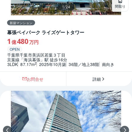
間取り
1
/
24
新築マンション
幕張ベイパーク ライズゲートタワー
1
480
億
万円
OPEN
千葉県千葉市美浜区若葉３丁目
京葉線「海浜幕張」駅 徒歩16分
2
3LDK
87.17m
2025年10月築
36階／地上38階
南向き
お問合せ
詳細