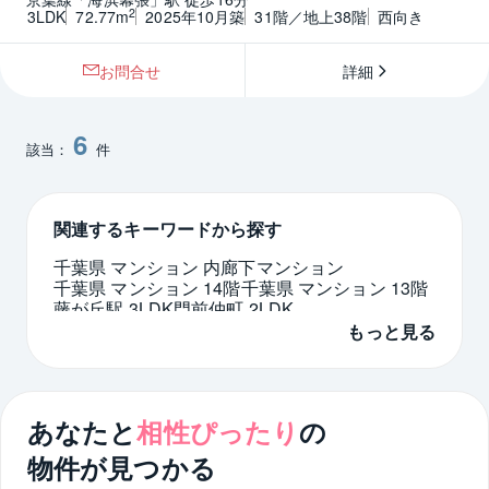
2
3LDK
72.77m
2025年10月築
31階／地上38階
西向き
お問合せ
詳細
6
該当：
件
関連するキーワードから探す
千葉県 マンション 内廊下マンション
千葉県 マンション 14階
千葉県 マンション 13階
藤が丘駅 3LDK
門前仲町 2LDK
マンション 8階 神戸市
もっと見る
大規模マンション 南向き 3LDK 京都市
内廊下 福岡市
上大岡駅 中古マンション 3LDK
大阪府 中古マンション 2500万円台
大阪市 淀川区 床暖房
中古マンション 4LDK 仙台
あなたと
相性ぴったり
の
神奈川県 メイツ
物件が見つかる