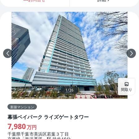
間取り
1
/
26
新築マンション
幕張ベイパーク ライズゲートタワー
7,980
万円
千葉県千葉市美浜区若葉３丁目
京葉線「海浜幕張」駅 徒歩16分