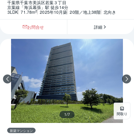
千葉県千葉市美浜区若葉３丁目
京葉線「海浜幕張」駅 徒歩14分
2
3LDK
71.78m
2025年10月築
20階／地上38階
北向き
お問合せ
詳細
間取り
1
/
7
新築マンション