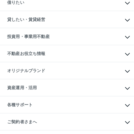
一戸建ての売却・査定
借りたい
中古一戸建ての購入
土地の売却・査定
土地の購入
スピードAI査定
不動産購入の流れ
物件を借りる
不動産売却について
注目キーワード物件特集
オフィス・店舗の賃貸
貸したい・賃貸経営
不動産査定について
購入ガイド
借りるときの流れ
売却サービス
借りるガイド
不動産売却の流れ
無料賃料査定
多言語対応
不動産買換えの流れ
マンション賃料データ
投資用・事業用不動産
売却ガイド
賃貸管理プラン
English
繁体中文
簡体中文
リロケーションについて
投資用不動産
貸すときの流れ
事業用不動産
不動産お役立ち情報
貸すガイド
マンション投資
投資用マンション
不動産AIアドバイザー Tellus Talk
マンション一棟
マンションライブラリー
オリジナルブランド
アパート経営
人気マンションランキング
アパート投資用物件
暮らしに役立つ不動産メディア

収益物件
当社売主リノベーションマンション
「Lnote」
ビル購入（ビル一棟）
一棟リノベーションマンション

資産運用・活用
不動産相場・不動産価格情報
投資用不動産の売却査定
L`GENTE（ルジェンテ）
不動産売却FAQ
事業用不動産の売却査定
区分リノベーションマンション

不動産コラム・ニュース
等価交換事業
海外不動産
Lideas（リディアス）
不動産用語集
不動産M&A
各種サポート
投資用一棟レジデンスWELL

不動産なんでもネット相談室
アセットマネジメント・出資
SQUARE（ウェルスクエア）
住まいの税金
不動産小口投資

シニア向けサポート
物件一括検索（購入＆賃貸）
LEGACIA（レガシア）
相続サポート
ご契約者さまへ
リフォームサポート
ご契約者さまサポートメニュー