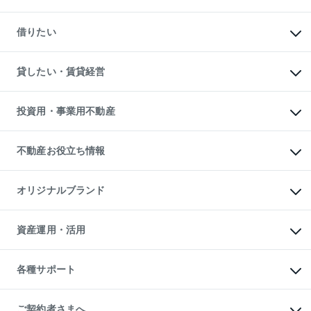
一戸建ての購入
マンションの売却・査定
新築一戸建ての購入
一戸建ての売却・査定
借りたい
中古一戸建ての購入
土地の売却・査定
土地の購入
スピードAI査定
不動産購入の流れ
物件を借りる
不動産売却について
注目キーワード物件特集
オフィス・店舗の賃貸
貸したい・賃貸経営
不動産査定について
購入ガイド
借りるときの流れ
売却サービス
借りるガイド
不動産売却の流れ
無料賃料査定
多言語対応
不動産買換えの流れ
マンション賃料データ
投資用・事業用不動産
売却ガイド
賃貸管理プラン
English
繁体中文
簡体中文
リロケーションについて
投資用不動産
貸すときの流れ
事業用不動産
不動産お役立ち情報
貸すガイド
マンション投資
投資用マンション
不動産AIアドバイザー Tellus Talk
マンション一棟
マンションライブラリー
オリジナルブランド
アパート経営
人気マンションランキング
アパート投資用物件
暮らしに役立つ不動産メディア

収益物件
当社売主リノベーションマンション
「Lnote」
ビル購入（ビル一棟）
一棟リノベーションマンション

資産運用・活用
不動産相場・不動産価格情報
投資用不動産の売却査定
L`GENTE（ルジェンテ）
不動産売却FAQ
事業用不動産の売却査定
区分リノベーションマンション

不動産コラム・ニュース
等価交換事業
海外不動産
Lideas（リディアス）
不動産用語集
不動産M&A
各種サポート
投資用一棟レジデンスWELL

不動産なんでもネット相談室
アセットマネジメント・出資
SQUARE（ウェルスクエア）
住まいの税金
不動産小口投資

シニア向けサポート
物件一括検索（購入＆賃貸）
LEGACIA（レガシア）
相続サポート
ご契約者さまへ