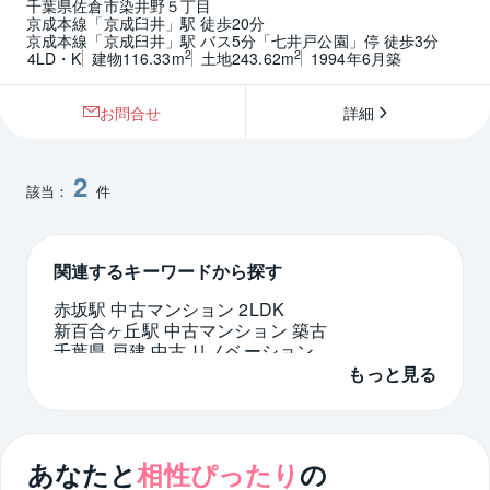
千葉県佐倉市染井野５丁目
京成本線「京成臼井」駅 徒歩20分
京成本線「京成臼井」駅 バス5分「七井戸公園」停 徒歩3分
2
2
4LD・K
建物116.33m
土地243.62m
1994年6月築
お問合せ
詳細
2
該当：
件
関連するキーワードから探す
赤坂駅 中古マンション 2LDK
新百合ヶ丘駅 中古マンション 築古
千葉県 戸建 中古 リノベーション
マンション 10階 東京都 台東区
八丁堀 3LDK
もっと見る
吉祥寺東町 ペット可
下馬 1LDK
タワーマンション 4LDK 神奈川県
福岡市早良区 高層
新百合ヶ丘駅 土地 駅徒歩15分
あなたと
相性ぴったり
の