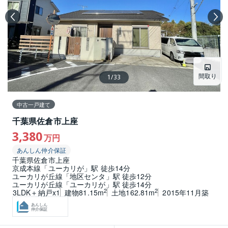
間取り
1
/
33
中古一戸建て
千葉県佐倉市上座
3,380
万円
あんしん仲介保証
千葉県佐倉市上座
京成本線「ユーカリが」駅 徒歩14分
ユーカリが丘線「地区センタ」駅 徒歩12分
ユーカリが丘線「ユーカリが」駅 徒歩14分
2
2
3LDK＋納戸x1
建物81.15m
土地162.81m
2015年11月築
あんしん
仲介保証