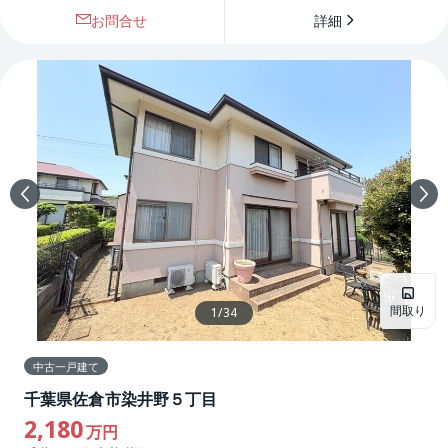
お問合せ
詳細
間取り
1
/
34
中古一戸建て
千葉県佐倉市染井野５丁目
2,180
万円