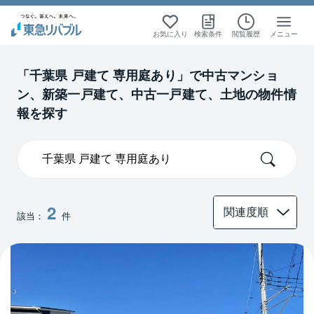
絞り込み検索
絞り込み検索
絞り込み検索
絞り込み検索
お気に入り
検索条件
閲覧履歴
メニュー
首都圏
首都圏
中古一戸建て
中古一戸建て
「千葉県 戸建て 専用庭あり」で中古マンショ
ン、新築一戸建て、中古一戸建て、土地の物件情
千葉
千葉
報を探す
2
該当：
件