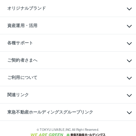
不動産AIアドバイザー Tellus Talk
マンション一棟
マンションライブラリー
オリジナルブランド
アパート経営
人気マンションランキング
アパート投資用物件
暮らしに役立つ不動産メディア

収益物件
当社売主リノベーションマンション
「Lnote」
ビル購入（ビル一棟）
一棟リノベーションマンション

資産運用・活用
不動産相場・不動産価格情報
投資用不動産の売却査定
L`GENTE（ルジェンテ）
不動産売却FAQ
事業用不動産の売却査定
区分リノベーションマンション

不動産コラム・ニュース
等価交換事業
海外不動産
Lideas（リディアス）
不動産用語集
不動産M&A
各種サポート
投資用一棟レジデンスWELL

不動産なんでもネット相談室
アセットマネジメント・出資
SQUARE（ウェルスクエア）
住まいの税金
不動産小口投資

シニア向けサポート
物件一括検索（購入＆賃貸）
LEGACIA（レガシア）
相続サポート
ご契約者さまへ
リフォームサポート
ご契約者さまサポートメニュー
ご紹介・再契約特典
ご利用について
入居者様専用-各種ご案内（賃貸）
東急こすもす会「こすもすWeb」
本人確認に関するお客様へのお願い
金融商品取引について
関連リンク
東急リバブル ソーシャルメディアポリシー
ご意見・お問い合わせ（金融商品取引専用の相談・お問い合わせ窓口）
すまいValue
保険募集におけるプライバシー・ポリシー
これからご結婚される方に東急百貨店のブライダルクラブ
東急不動産ホールディングスグループリンク
ダイレクトメール（郵送物）・Eメールなどの送付停止について
人材サービスのご用命は 東急リバブルスタッフ株式会社まで
宅地建物取引業者の皆様へ
東北の逸品を贈ります 東北すぐれものセレクション
東急不動産
民泊の開業・運営のご相談は「ReINN株式会社」まで
東急コミュニティー
© TOKYU LIVABLE,INC.All Right Reserved.
東急リバブル