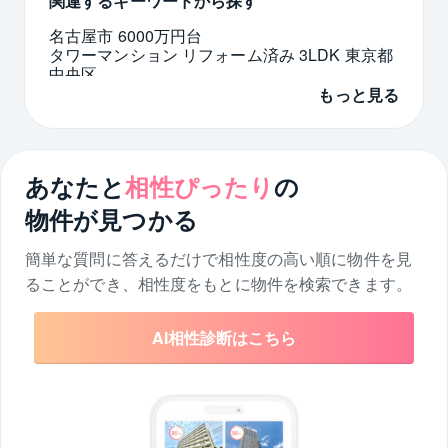
関連するキーワードから探す
名古屋市 6000万円台
タワーマンション リフォーム済み 3LDK 東京都
中央区
大阪市淀川区 4000万円台
芝浦 3LDK
もっと見る
京急川崎駅 中古マンション 8000万円以下
福岡県 中古一戸建て 5LDK 庭付き
ウォークインクローゼット 福岡市
大規模マンション 中古 3LDK 神奈川県
あなたと
相性ぴったり
の
神明南 4LDK
千葉県 中古一戸建て リノベーション
物件が見つかる
簡単な質問に答えるだけで相性度の高い順に物件を
見
ることができ、相性度をもとに物件を検索できます。
AI相性診断はこちら