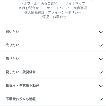
ヘルプ・よくあるご質問
サイトマップ
各種お問合せ
サイトについて・免責事項
個人情報保護・プライバシーポリシー
ご意見・お問合せ
買いたい
マンションの購入
新築・分譲マンションの購入
売りたい
中古マンションの購入
一戸建ての購入
マンションの売却・査定
新築一戸建ての購入
一戸建ての売却・査定
借りたい
中古一戸建ての購入
土地の売却・査定
土地の購入
スピードAI査定
不動産購入の流れ
物件を借りる
不動産売却について
注目キーワード物件特集
オフィス・店舗の賃貸
貸したい・賃貸経営
不動産査定について
購入ガイド
借りるときの流れ
売却サービス
借りるガイド
不動産売却の流れ
無料賃料査定
多言語対応
不動産買換えの流れ
マンション賃料データ
投資用・事業用不動産
売却ガイド
賃貸管理プラン
English
繁体中文
簡体中文
リロケーションについて
投資用不動産
貸すときの流れ
事業用不動産
不動産お役立ち情報
貸すガイド
マンション投資
投資用マンション