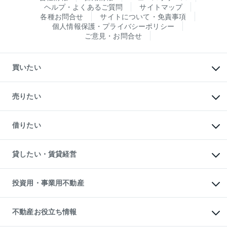
ヘルプ・よくあるご質問
サイトマップ
各種お問合せ
サイトについて・免責事項
個人情報保護・プライバシーポリシー
ご意見・お問合せ
買いたい
マンションの購入
新築・分譲マンションの購入
売りたい
中古マンションの購入
一戸建ての購入
マンションの売却・査定
新築一戸建ての購入
一戸建ての売却・査定
借りたい
中古一戸建ての購入
土地の売却・査定
土地の購入
スピードAI査定
不動産購入の流れ
物件を借りる
不動産売却について
注目キーワード物件特集
オフィス・店舗の賃貸
貸したい・賃貸経営
不動産査定について
購入ガイド
借りるときの流れ
売却サービス
借りるガイド
不動産売却の流れ
無料賃料査定
多言語対応
不動産買換えの流れ
マンション賃料データ
投資用・事業用不動産
売却ガイド
賃貸管理プラン
English
繁体中文
簡体中文
リロケーションについて
投資用不動産
貸すときの流れ
事業用不動産
不動産お役立ち情報
貸すガイド
マンション投資
投資用マンション