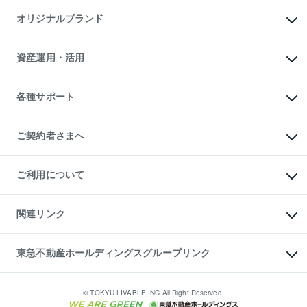
不動産AIアドバイザー Tellus Talk
マンション一棟
マンションライブラリー
オリジナルブランド
アパート経営
人気マンションランキング
アパート投資用物件
暮らしに役立つ不動産メディア

収益物件
当社売主リノベーションマンション
「Lnote」
ビル購入（ビル一棟）
一棟リノベーションマンション

資産運用・活用
不動産相場・不動産価格情報
投資用不動産の売却査定
L`GENTE（ルジェンテ）
不動産売却FAQ
事業用不動産の売却査定
区分リノベーションマンション

不動産コラム・ニュース
等価交換事業
海外不動産
Lideas（リディアス）
不動産用語集
不動産M&A
各種サポート
投資用一棟レジデンスWELL

不動産なんでもネット相談室
アセットマネジメント・出資
SQUARE（ウェルスクエア）
住まいの税金
不動産小口投資

シニア向けサポート
物件一括検索（購入＆賃貸）
LEGACIA（レガシア）
相続サポート
ご契約者さまへ
リフォームサポート
ご契約者さまサポートメニュー
ご紹介・再契約特典
ご利用について
入居者様専用-各種ご案内（賃貸）
東急こすもす会「こすもすWeb」
本人確認に関するお客様へのお願い
金融商品取引について
関連リンク
東急リバブル ソーシャルメディアポリシー
ご意見・お問い合わせ（金融商品取引専用の相談・お問い合わせ窓口）
すまいValue
保険募集におけるプライバシー・ポリシー
これからご結婚される方に東急百貨店のブライダルクラブ
東急不動産ホールディングスグループリンク
ダイレクトメール（郵送物）・Eメールなどの送付停止について
人材サービスのご用命は 東急リバブルスタッフ株式会社まで
宅地建物取引業者の皆様へ
東北の逸品を贈ります 東北すぐれものセレクション
東急不動産
民泊の開業・運営のご相談は「ReINN株式会社」まで
東急コミュニティー
© TOKYU LIVABLE,INC.All Right Reserved.
東急リバブル