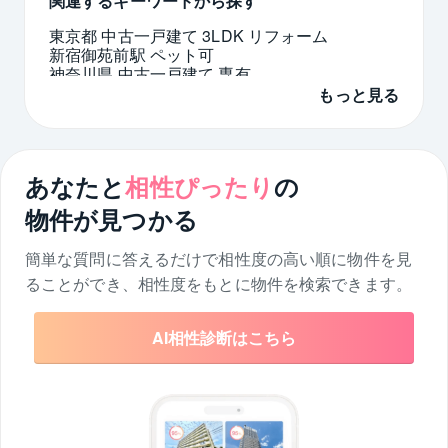
関連するキーワードから探す
東京都 中古一戸建て 3LDK リフォーム
新宿御苑前駅 ペット可
神奈川県 中古一戸建て 専有
豊中市 中古マンション 最上階
もっと見る
埼玉県 中古 2DK リフォーム
池袋 即入居可
パークタワー東雲 中古
名古屋市 床暖房
金町駅 新築一戸建て 駅徒歩5分
東京都 江戸川区 駅徒歩5分
あなたと
相性ぴったり
の
物件が見つかる
簡単な質問に答えるだけで相性度の高い順に物件を
見
ることができ、相性度をもとに物件を検索できます。
AI相性診断はこちら