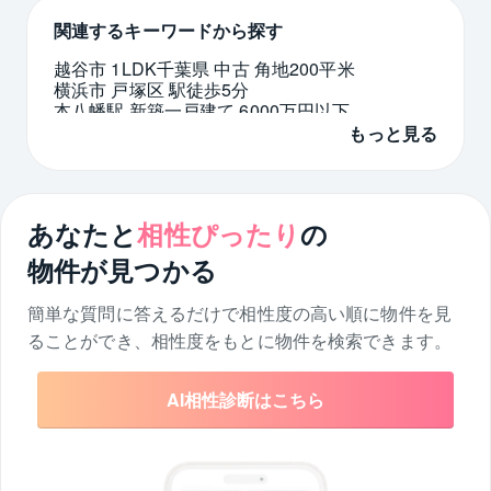
関連するキーワードから探す
越谷市 1LDK
千葉県 中古 角地
200平米
横浜市 戸塚区 駅徒歩5分
本八幡駅 新築一戸建て 6000万円以下
ひばりヶ丘駅 中古マンション 3LDK
もっと見る
南北線 沿線 4LDK
リフォーム 水回り 横浜市 磯子区
愛知県 4000万円台
大阪府 中古 駐車場
あなたと
相性ぴったり
の
物件が見つかる
簡単な質問に答えるだけで相性度の高い順に物件を
見
ることができ、相性度をもとに物件を検索できます。
AI相性診断はこちら