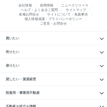
会社情報
採用情報
ニュースリリース
ヘルプ・よくあるご質問
サイトマップ
各種お問合せ
サイトについて・免責事項
個人情報保護・プライバシーポリシー
ご意見・お問合せ
買いたい
マンションの購入
新築・分譲マンションの購入
売りたい
中古マンションの購入
一戸建ての購入
マンションの売却・査定
新築一戸建ての購入
一戸建ての売却・査定
借りたい
中古一戸建ての購入
土地の売却・査定
土地の購入
スピードAI査定
不動産購入の流れ
物件を借りる
不動産売却について
注目キーワード物件特集
オフィス・店舗の賃貸
貸したい・賃貸経営
不動産査定について
購入ガイド
借りるときの流れ
売却サービス
借りるガイド
不動産売却の流れ
無料賃料査定
多言語対応
不動産買換えの流れ
マンション賃料データ
投資用・事業用不動産
売却ガイド
賃貸管理プラン
English
繁体中文
簡体中文
リロケーションについて
投資用不動産
貸すときの流れ
事業用不動産
不動産お役立ち情報
貸すガイド