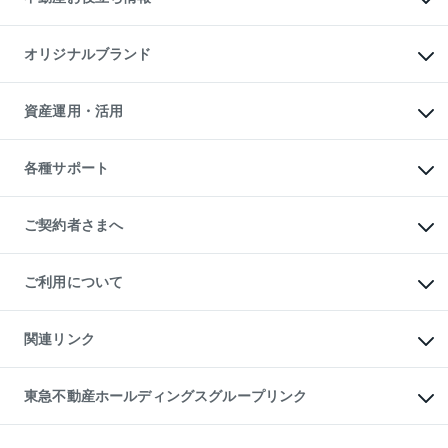
マンション投資
投資用マンション
不動産AIアドバイザー Tellus Talk
マンション一棟
マンションライブラリー
オリジナルブランド
アパート経営
人気マンションランキング
アパート投資用物件
暮らしに役立つ不動産メディア

収益物件
当社売主リノベーションマンション
「Lnote」
ビル購入（ビル一棟）
一棟リノベーションマンション

資産運用・活用
不動産相場・不動産価格情報
投資用不動産の売却査定
L`GENTE（ルジェンテ）
不動産売却FAQ
事業用不動産の売却査定
区分リノベーションマンション

不動産コラム・ニュース
等価交換事業
海外不動産
Lideas（リディアス）
不動産用語集
不動産M&A
各種サポート
投資用一棟レジデンスWELL

不動産なんでもネット相談室
アセットマネジメント・出資
SQUARE（ウェルスクエア）
住まいの税金
不動産小口投資

シニア向けサポート
物件一括検索（購入＆賃貸）
LEGACIA（レガシア）
相続サポート
ご契約者さまへ
リフォームサポート
ご契約者さまサポートメニュー
ご紹介・再契約特典
ご利用について
入居者様専用-各種ご案内（賃貸）
東急こすもす会「こすもすWeb」
本人確認に関するお客様へのお願い
金融商品取引について
関連リンク
東急リバブル ソーシャルメディアポリシー
ご意見・お問い合わせ（金融商品取引専用の相談・お問い合わせ窓口）
すまいValue
保険募集におけるプライバシー・ポリシー
これからご結婚される方に東急百貨店のブライダルクラブ
東急不動産ホールディングスグループリンク
ダイレクトメール（郵送物）・Eメールなどの送付停止について
人材サービスのご用命は 東急リバブルスタッフ株式会社まで
宅地建物取引業者の皆様へ
東北の逸品を贈ります 東北すぐれものセレクション
東急不動産
民泊の開業・運営のご相談は「ReINN株式会社」まで
東急コミュニティー