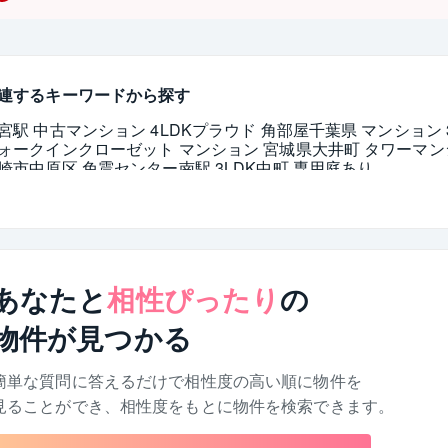
連するキーワードから探す
宮駅 中古マンション 4LDK
プラウド 角部屋
千葉県 マンション 
ォークインクローゼット マンション 宮城県
大井町 タワーマン
崎市中原区 免震
センター南駅 3LDK
中町 専用庭あり
あなたと
相性ぴったり
の
物件が見つかる
簡単な質問に答えるだけで相性度の高い順に物件を
見ることができ、相性度をもとに物件を検索できます。