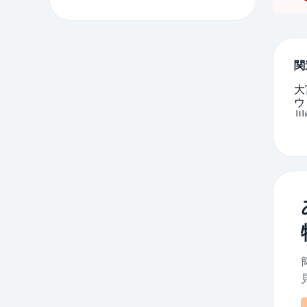
関
大
ウ
川