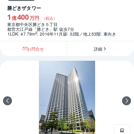
勝どきザタワー
1
400
億
万円
（税込）
東京都中央区勝どき５丁目
都営大江戸線「勝どき」駅 徒歩7分
2
1LDK
47.79m
2016年11月築
32階／地上53階
東向き
お問合せ
詳細