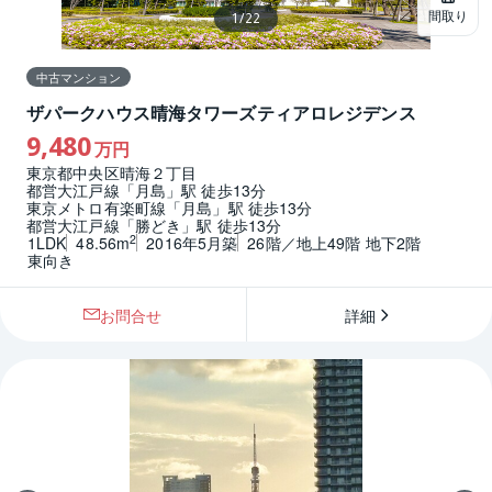
間取り
1
/
22
中古マンション
ザパークハウス晴海タワーズティアロレジデンス
9,480
万円
東京都中央区晴海２丁目
都営大江戸線「月島」駅 徒歩13分
東京メトロ有楽町線「月島」駅 徒歩13分
都営大江戸線「勝どき」駅 徒歩13分
2
1LDK
48.56m
2016年5月築
26階／地上49階 地下2階
東向き
お問合せ
詳細