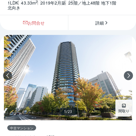
2
1LDK
43.33m
2019年2月築
25階／地上48階 地下1階
北向き
お問合せ
詳細
間取り
1
/
23
中古マンション