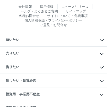
会社情報
採用情報
ニュースリリース
ヘルプ・よくあるご質問
サイトマップ
各種お問合せ
サイトについて・免責事項
個人情報保護・プライバシーポリシー
ご意見・お問合せ
買いたい
マンションの購入
新築・分譲マンションの購入
売りたい
中古マンションの購入
一戸建ての購入
マンションの売却・査定
新築一戸建ての購入
一戸建ての売却・査定
借りたい
中古一戸建ての購入
土地の売却・査定
土地の購入
スピードAI査定
不動産購入の流れ
物件を借りる
不動産売却について
注目キーワード物件特集
オフィス・店舗の賃貸
貸したい・賃貸経営
不動産査定について
購入ガイド
借りるときの流れ
売却サービス
借りるガイド
不動産売却の流れ
無料賃料査定
多言語対応
不動産買換えの流れ
マンション賃料データ
投資用・事業用不動産
売却ガイド
賃貸管理プラン
English
繁体中文
簡体中文
リロケーションについて
投資用不動産
貸すときの流れ
事業用不動産