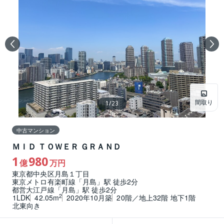
間取り
1
/
23
中古マンション
ＭＩＤ ＴＯＷＥＲ ＧＲＡＮＤ
1
980
億
万円
東京都中央区月島１丁目
東京メトロ有楽町線「月島」駅 徒歩2分
都営大江戸線「月島」駅 徒歩2分
2
1LDK
42.05m
2020年10月築
20階／地上32階 地下1階
北東向き