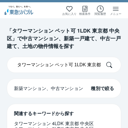
絞り込み検索
絞り込み検索
絞り込み検索
絞り込み検索
お気に入り
検索条件
閲覧履歴
メニュー
首都圏
首都圏
新築マンション
新築マンション
中古マンション
中古マンション
「タワーマンション ペット可 1LDK 東京都 中央
区」で中古マンション、新築一戸建て、中古一戸
東京
東京
建て、土地の物件情報を探す
新築マンション、中古マンション
種別で絞る
関連するキーワードから探す
タワーマンション 4LDK 東京都 中央区