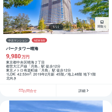
間取り
1
/
22
中古マンション
NEW 8/8
パークタワー晴海
9,980
万円
東京都中央区晴海２丁目
都営大江戸線「月島」駅 徒歩12分
東京メトロ有楽町線「月島」駅 徒歩12分
2
1LDK
42.53m
2019年2月築
45階／地上48階 地下1階
北向き
お問合せ
詳細