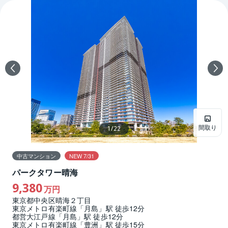
間取り
1
/
22
中古マンション
NEW 7/31
パークタワー晴海
9,380
万円
東京都中央区晴海２丁目
東京メトロ有楽町線「月島」駅 徒歩12分
都営大江戸線「月島」駅 徒歩12分
東京メトロ有楽町線「豊洲」駅 徒歩15分