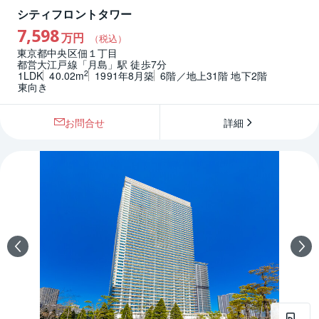
シティフロントタワー
7,598
万円
（税込）
東京都中央区佃１丁目
都営大江戸線「月島」駅 徒歩7分
2
1LDK
40.02m
1991年8月築
6階／地上31階 地下2階
東向き
お問合せ
詳細