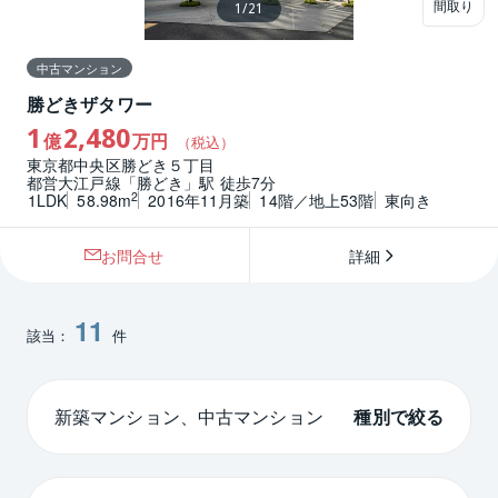
間取り
1
/
21
中古マンション
勝どきザタワー
1
2,480
億
万円
（税込）
東京都中央区勝どき５丁目
都営大江戸線「勝どき」駅 徒歩7分
2
1LDK
58.98m
2016年11月築
14階／地上53階
東向き
お問合せ
詳細
11
該当：
件
新築マンション、中古マンション
種別で絞る