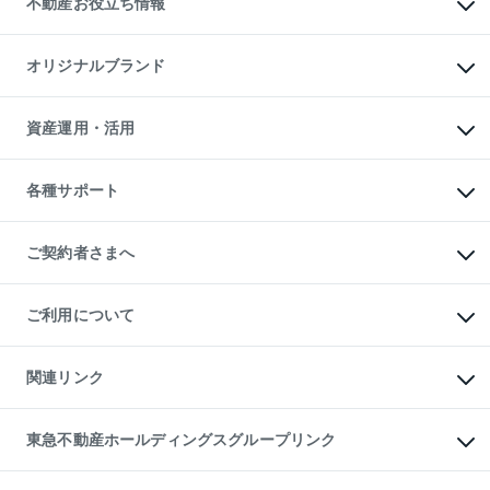
不動産お役立ち情報
貸すガイド
マンション投資
投資用マンション
不動産AIアドバイザー Tellus Talk
マンション一棟
マンションライブラリー
オリジナルブランド
アパート経営
人気マンションランキング
アパート投資用物件
暮らしに役立つ不動産メディア

収益物件
当社売主リノベーションマンション
「Lnote」
ビル購入（ビル一棟）
一棟リノベーションマンション

資産運用・活用
不動産相場・不動産価格情報
投資用不動産の売却査定
L`GENTE（ルジェンテ）
不動産売却FAQ
事業用不動産の売却査定
区分リノベーションマンション

不動産コラム・ニュース
等価交換事業
海外不動産
Lideas（リディアス）
不動産用語集
不動産M&A
各種サポート
投資用一棟レジデンスWELL

不動産なんでもネット相談室
アセットマネジメント・出資
SQUARE（ウェルスクエア）
住まいの税金
不動産小口投資

シニア向けサポート
物件一括検索（購入＆賃貸）
LEGACIA（レガシア）
相続サポート
ご契約者さまへ
リフォームサポート
ご契約者さまサポートメニュー
ご紹介・再契約特典
ご利用について
入居者様専用-各種ご案内（賃貸）
東急こすもす会「こすもすWeb」
本人確認に関するお客様へのお願い
金融商品取引について
関連リンク
東急リバブル ソーシャルメディアポリシー
ご意見・お問い合わせ（金融商品取引専用の相談・お問い合わせ窓口）
すまいValue
保険募集におけるプライバシー・ポリシー
これからご結婚される方に東急百貨店のブライダルクラブ
東急不動産ホールディングスグループリンク
ダイレクトメール（郵送物）・Eメールなどの送付停止について
人材サービスのご用命は 東急リバブルスタッフ株式会社まで
宅地建物取引業者の皆様へ
東北の逸品を贈ります 東北すぐれものセレクション
東急不動産
民泊の開業・運営のご相談は「ReINN株式会社」まで