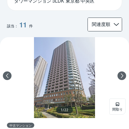
タワーマンション 3LDK 東京都 中央区
11
該当：
件
間取り
1
/
22
中古マンション