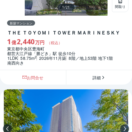
間取り
1
/
21
新築マンション
ＴＨＥ ＴＯＹＯＭＩ ＴＯＷＥＲ ＭＡＲＩＮＥＳＫＹ
1
2,440
億
万円
（税込）
東京都中央区豊海町
都営大江戸線「勝どき」駅 徒歩10分
2
1LDK
58.75m
2026年11月築
8階／地上53階 地下1階
南西向き
お問合せ
詳細