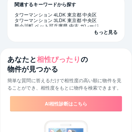
関連するキーワードから探す
タワーマンション 4LDK 東京都 中央区
タワーマンション 3LDK 東京都 中央区
新小川町 ペット可
兵庫県 中古 ガレージ
内窓 横浜市 磯子区
京都府 二世帯住宅
もっと見る
港区 吹き抜け
橋本駅 4LDK
大阪府 マンション 3000万円台
愛知県 戸建て 5LDK
横浜市 南区 駅直結 中古マンション
あなたと
相性ぴったり
の
マンション 1階 東京都 目黒区
物件が見つかる
簡単な質問に答えるだけで相性度の高い順に物件を
見
ることができ、相性度をもとに物件を検索できます。
AI相性診断はこちら