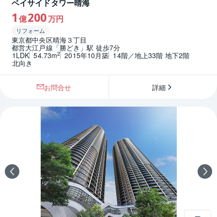
ベイサイドタワー晴海
1
200
億
万円
リフォーム
東京都中央区晴海３丁目
都営大江戸線「勝どき」駅 徒歩7分
2
1LDK
54.73m
2015年10月築
14階／地上33階 地下2階
北向き
お問合せ
詳細