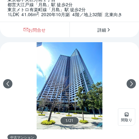
都営大江戸線「月島」駅 徒歩2分
東京メトロ有楽町線「月島」駅 徒歩2分
2
1LDK
41.06m
2020年10月築
4階／地上32階
北東向き
お問合せ
詳細
間取り
1
/
21
中古マンション