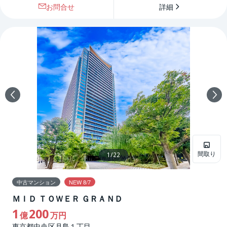
お問合せ
詳細
間取り
1
/
22
中古マンション
NEW 8/7
ＭＩＤ ＴＯＷＥＲ ＧＲＡＮＤ
1
200
億
万円
東京都中央区月島１丁目