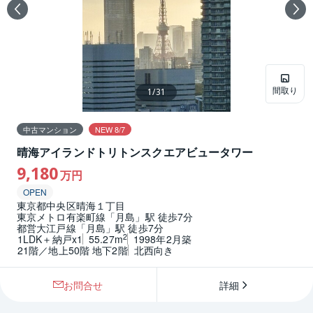
間取り
1
/
31
中古マンション
NEW 8/7
晴海アイランドトリトンスクエアビュータワー
9,180
万円
OPEN
東京都中央区晴海１丁目
東京メトロ有楽町線「月島」駅 徒歩7分
都営大江戸線「月島」駅 徒歩7分
2
1LDK＋納戸x1
55.27m
1998年2月築
21階／地上50階 地下2階
北西向き
お問合せ
詳細