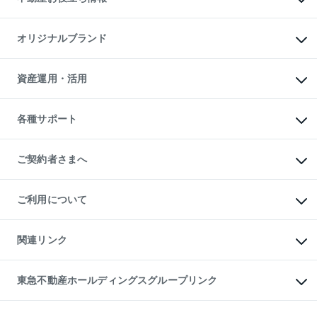
マンション投資
投資用マンション
不動産AIアドバイザー Tellus Talk
マンション一棟
マンションライブラリー
オリジナルブランド
アパート経営
人気マンションランキング
アパート投資用物件
暮らしに役立つ不動産メディア

収益物件
当社売主リノベーションマンション
「Lnote」
ビル購入（ビル一棟）
一棟リノベーションマンション

資産運用・活用
不動産相場・不動産価格情報
投資用不動産の売却査定
L`GENTE（ルジェンテ）
不動産売却FAQ
事業用不動産の売却査定
区分リノベーションマンション

不動産コラム・ニュース
等価交換事業
海外不動産
Lideas（リディアス）
不動産用語集
不動産M&A
各種サポート
投資用一棟レジデンスWELL

不動産なんでもネット相談室
アセットマネジメント・出資
SQUARE（ウェルスクエア）
住まいの税金
不動産小口投資

シニア向けサポート
物件一括検索（購入＆賃貸）
LEGACIA（レガシア）
相続サポート
ご契約者さまへ
リフォームサポート
ご契約者さまサポートメニュー
ご紹介・再契約特典
ご利用について
入居者様専用-各種ご案内（賃貸）
東急こすもす会「こすもすWeb」
本人確認に関するお客様へのお願い
金融商品取引について
関連リンク
東急リバブル ソーシャルメディアポリシー
ご意見・お問い合わせ（金融商品取引専用の相談・お問い合わせ窓口）
すまいValue
保険募集におけるプライバシー・ポリシー
これからご結婚される方に東急百貨店のブライダルクラブ
東急不動産ホールディングスグループリンク
ダイレクトメール（郵送物）・Eメールなどの送付停止について
人材サービスのご用命は 東急リバブルスタッフ株式会社まで
宅地建物取引業者の皆様へ
東北の逸品を贈ります 東北すぐれものセレクション
東急不動産
民泊の開業・運営のご相談は「ReINN株式会社」まで
東急コミュニティー