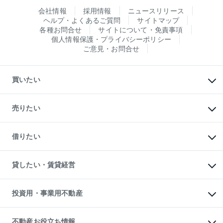
会社情報
採用情報
ニュースリリース
ヘルプ・よくあるご質問
サイトマップ
各種お問合せ
サイトについて・免責事項
個人情報保護・プライバシーポリシー
ご意見・お問合せ
買いたい
マンションの購入
新築・分譲マンションの購入
売りたい
中古マンションの購入
一戸建ての購入
マンションの売却・査定
新築一戸建ての購入
一戸建ての売却・査定
借りたい
中古一戸建ての購入
土地の売却・査定
土地の購入
スピードAI査定
不動産購入の流れ
物件を借りる
不動産売却について
注目キーワード物件特集
オフィス・店舗の賃貸
貸したい・賃貸経営
不動産査定について
購入ガイド
借りるときの流れ
売却サービス
借りるガイド
不動産売却の流れ
無料賃料査定
多言語対応
不動産買換えの流れ
マンション賃料データ
投資用・事業用不動産
売却ガイド
賃貸管理プラン
English
繁体中文
簡体中文
リロケーションについて
投資用不動産
貸すときの流れ
事業用不動産
不動産お役立ち情報
貸すガイド