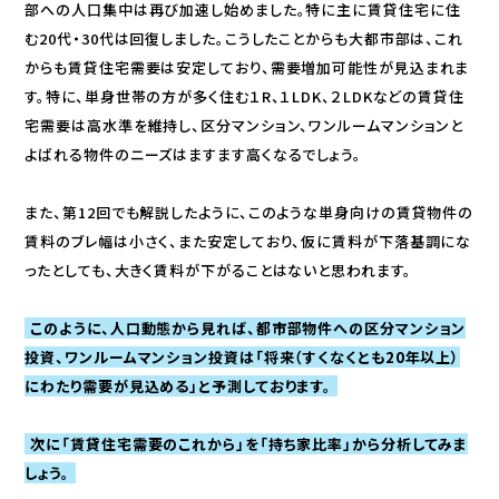
部への人口集中は再び加速し始めました。特に主に賃貸住宅に住
む20代・30代は回復しました。こうしたことからも大都市部は、これ
からも賃貸住宅需要は安定しており、需要増加可能性が見込まれま
す。特に、単身世帯の方が多く住む１R、１LDK、２LDKなどの賃貸住
宅需要は高水準を維持し、区分マンション、ワンルームマンションと
よばれる物件のニーズはますます高くなるでしょう。
また、第12回でも解説したように、このような単身向けの賃貸物件の
賃料のブレ幅は小さく、また安定しており、仮に賃料が下落基調にな
ったとしても、大きく賃料が下がることはないと思われます。
このように、人口動態から見れば、都市部物件への区分マンション
投資、ワンルームマンション投資は「将来（すくなくとも20年以上）
にわたり需要が見込める」と予測しております。
次に「賃貸住宅需要のこれから」を「持ち家比率」から分析してみま
しょう。