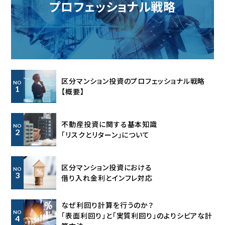
プロフェッショナル戦略
区分マンション投資のプロフェッショナル戦略
NO
1
【概要】
不動産投資に関する基本知識
NO
2
「リスクとリターン」について
区分マンション投資における
NO
3
借り入れ金利とインフレ対応
なぜ利回り計算を行うのか？
NO
「表面利回り」と「実質利回り」の
よりシビアな計
4