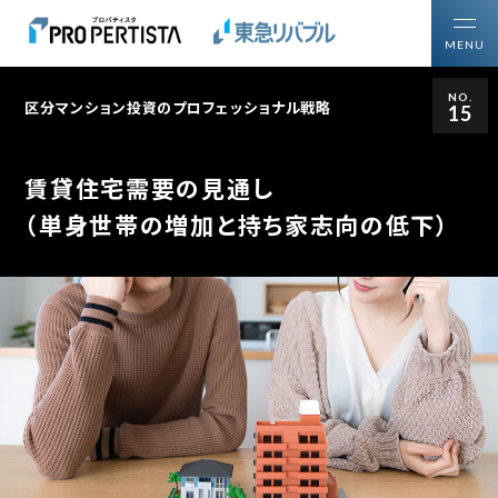
MENU
NO.
区分マンション投資のプロフェッショナル戦略
15
トップ
買いたい方
投資用区分マンションを
賃貸住宅需要の見通し
売りたい方
ご所有の投資用不動産を
（単身世帯の増加と持ち家志向の低下）
プロパティスタについて
区分マンション投資について知る・学ぶ
区分マンション投資ガイド
購入・売却ガイドブック
区分マンション投資の
プロフェッショナル戦略
マーケットレポート・コラム