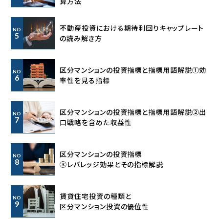
算方法
不動産投資における期待利回り
キャップレート
NO
5
の読み解き方
区分マンションの投資指標と指標用語解説①効
NO
6
率性を見る指標
区分マンションの投資指標と指標用語解説②出
NO
7
口戦略を含めた収益性
区分マンションの投資指標
NO
8
③レバレッジ効果とその指標解説
賃貸住宅投資の種類と
NO
9
区分マンション投資の優位性