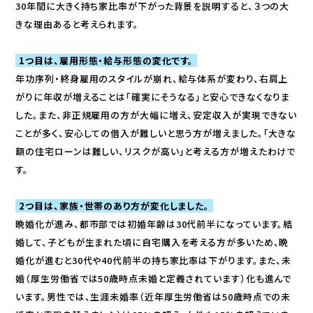
30年間に大きく持ち家比率が下がった背景を説明すると、３つの大
きな理由あると考えられます。
1つ目は、雇用形態・給与形態の変化です。
年功序列・終身雇用のスタイルが崩れ、給与体系が変わり、右肩上
がりに年収が増えることは「確実にそうなる」と安心できなくなりま
した。また、非正規雇用の方が大幅に増え、安定収入が実現できない
ことが多く、安心しての借入が難しいと思う方が増えました。「大きな
額の住宅ローンは難しい、リスクが高い」と考える方が増えたわけで
す。
2つ目は、家族・世帯のあり方が変化しました。
晩婚化が進み、都市部では初婚年齢は30代前半になっています。結
婚して、子どもが生まれた頃に自宅購入を考える方が多いため、晩
婚化が進むと30代や40代前半の持ち家比率は下がります。また、未
婚（厚生労働省では50歳時点未婚と定義されています）化も進んで
います。男性では、生涯未婚率（近年厚生労働省は50歳時点での未