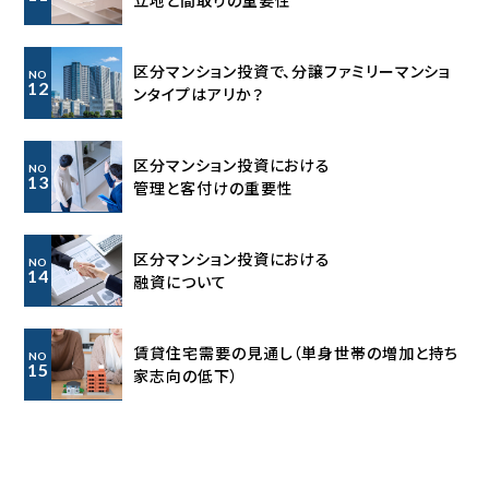
区分マンション投資で、分譲ファミリーマンショ
NO
12
ンタイプはアリか？
区分マンション投資における
NO
13
管理と客付けの重要性
区分マンション投資における
NO
14
融資について
賃貸住宅需要の見通し
（単身世帯の増加と持ち
NO
15
家志向の低下）