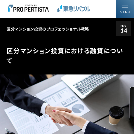
MENU
NO.
区分マンション投資のプロフェッショナル戦略
14
トップ
買いたい方
投資用区分マンションを
区分マンション投資における融資につい
売りたい方
ご所有の投資用不動産を
て
プロパティスタについて
区分マンション投資について知る・学ぶ
区分マンション投資ガイド
購入・売却ガイドブック
区分マンション投資の
プロフェッショナル戦略
マーケットレポート・コラム