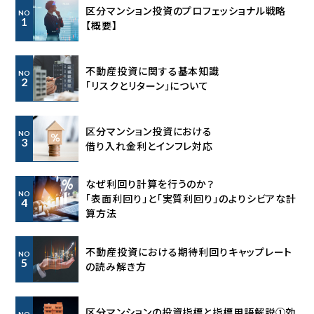
区分マンション投資のプロフェッショナル戦略
NO
1
【概要】
不動産投資に関する基本知識
NO
2
「リスクとリターン」について
区分マンション投資における
NO
3
借り入れ金利とインフレ対応
なぜ利回り計算を行うのか？
NO
「表面利回り」と「実質利回り」の
よりシビアな計
4
算方法
不動産投資における期待利回り
キャップレート
NO
5
の読み解き方
区分マンションの投資指標と指標用語解説①効
NO