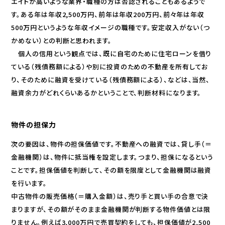
エイトが高いような業界・職種の方は否認されることもあるようで
す。ある年は年収2,500万円、前年は年収200万円、前々年は年収
500万円というような年収イメージの職種です。安定収入がない（つ
かめない）との判断と思われます。
個人の信用という観点では、既に自宅のために住宅ローンを借り
ている（残債務額による）や別に投資のための不動産を所有してお
り、そのために融資を受けている（残債務額による）、などは、当然、
融資余力がどれくらいあるかということで、判断材料になります。
物件の担保力
次の要因は、物件の担保価値です。不動産への融資では、貸し手（＝
金融機関）は、物件に抵当権を設定します。つまり、担保になるという
ことです。担保価値を判断して、その額を限度として金融機関は融資
を行います。
中古物件の販売価格（＝購入金額）は、売り手と買い手の合意で決
まりますが、その額がそのまま金融機関が判断する物件価値とは限
りません。例えば3,000万円で売買契約をしても、担保価値が2,500