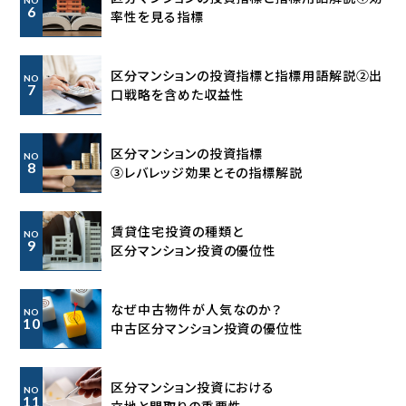
6
率性を見る指標
区分マンションの投資指標と指標用語解説②出
NO
7
口戦略を含めた収益性
区分マンションの投資指標
NO
8
③レバレッジ効果とその指標解説
賃貸住宅投資の種類と
NO
9
区分マンション投資の優位性
なぜ中古物件が人気なのか？
NO
10
中古区分マンション投資の優位性
区分マンション投資における
NO
11
立地と間取りの重要性