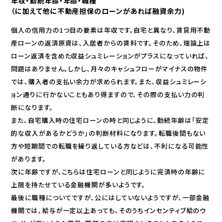
年収・勤続年齢・年齢・職種
（に加えて他に不動産担保のローンがあれば融資余力)
個人の信用力の1つ目の要素は年収です。自宅と異なり、賃貸用不動
産ローンの返済原資は、入居者からの賃料です。そのため、理論上は
ローン返済を含めた収益シュミレーションがプラスになっていれば、
問題はありません。しかし、月々のキャシュフローがマイナスの物件
では、購入者の支払い余力が求められます。また、収益シュミレーシ
ョン通りに行かないこともあり得ますので、その際の支払い力の判
断になります。
また、自宅購入時の住宅ローンの時と同じように、勤続年齢は「安定
的な収入があるかどうか」の判断材料になります。転職後間もない
方や短期間での転職を繰り返している方などは、不利になる可能性
があります。
次に年齢ですが、こちらは住宅ローンと同じように完済時の年齢に
上限を持たせている金融機関が多いようです。
最後に職種についてですが、公にはしていないようですが、一部金融
機関では、給与が一定以上あっても、そのうちインセンティブ給のウ