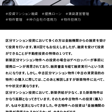
セミナー動画アーカイブ
＃投資マンション融資
＃提携ローン
＃賃貸運営管理
＃物件管理
＃仲介会社の信用力
＃物件担保力
区分マンション投資において多くの方は金融機関からの融資を受け
て投資を行います。第8回でもお伝えしましたが、融資を受けて投資
投資用
無料売却査定
ができることが不動産投資の特徴の１つです。
区分マンションを探す
新築区分マンション物件への投資の場合はデベロッパーが事前に
提携ローンが用意されており、融資審査を経て融資実行へという流
れになります。しかし、中古区分マンション物件（中古の賃貸目的の
物件）の購入に際しては、このあと解説しますが新築物件に比べて、
やや状況が異なります。
区分マンション投資において、新築供給が少なく、また新築物件は
かなり高額となってきています。そのため中古物件への投資（購入）
が、もはや主流となってきました。中古物件への投資は「金融機関の
融資が承認されるかどうか」が、大きなカギです。