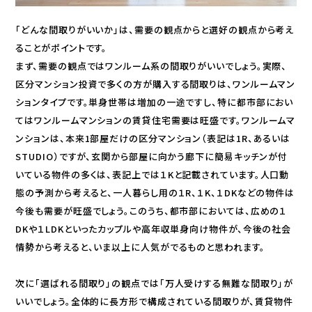
「どんな間取りがいいか」は、需要の観点からと選好の観点から考え
ることがポイントです。
まず、需要の観点ではワンルーム系の間取りがいいでしょう。実際、
区分マンション投資で多くの方が購入する間取りは、ワンルームマン
ションタイプです。単身世帯は増加の一途ですし、特に都市部におい
てはワンルームマンションの賃貸住宅需要は旺盛です。ワンルームマ
ンションは、本来1部屋だけの区分マンション（表記は1R、あるいは
STUDIO）ですが、玄関から部屋に向かう廊下に簡易キッチンが付
いている物件の多くは、表記上では１Kと記載されています。人口動
態の予測から考えると、一人暮らし用の１R、１K、１DKなどの物件は
今後も需要が旺盛でしょう。このうち、都市部においては、広めの１
DKや１LDKといったカップルや高年収単身向け物件が、今後の社会
情勢から考えると、いま以上に人気がでるものと思われます。
次に「選ばれる間取り」の観点では「万人受けする無難な間取り」が
いいでしょう。全体的に長方形で構成されている間取りが、賃貸物件