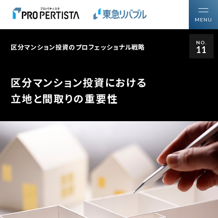
MENU
NO.
区分マンション投資のプロフェッショナル戦略
11
トップ
買いたい方
投資用区分マンションを
区分マンション投資における
売りたい方
ご所有の投資用不動産を
立地と間取りの重要性
プロパティスタについて
区分マンション投資について知る・学ぶ
区分マンション投資ガイド
購入・売却ガイドブック
区分マンション投資の
プロフェッショナル戦略
マーケットレポート・コラム