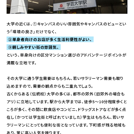
大学の近くは、①キャンパスのいい雰囲気やキャンパスのビューとい
う「環境の良さ」だけでなく、
②単身者向けのお店が多く生活利便性がよい、
③親しみやすい街の雰囲気、
という、単身向けの区分マンション選びのアドバンテージポイントが
満載な立地です。
その大学に通う学生需要はもちろん、若いサラリーマン需要も取り
込めますので、需要の観点からも二重丸でしょう。
古くからある（伝統校）大学の多くは、都市の郊外（旧郊外の場合も
アリ）に立地しています。駅から大学までは、徒歩5～10分程度歩くと
ころが多く、その間に飲食店やコンビニ、ドラッグストアなどが多く点
在し（かつては学生街と呼ばれていました）学生はもちろん、若いサ
ラリーマンにとっても便利な街となっています。下町感が残る地域も
あり、常に高い人気を誇ります。