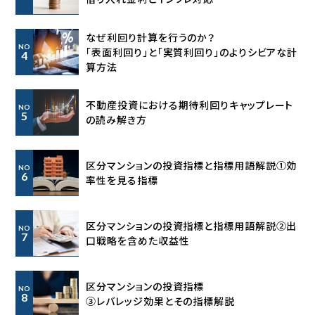
なぜ利回り計算を行うのか？
NO
「表面利回り」と「実質利回り」の
よりシビアな計
4
算方法
不動産投資における期待利回り
キャップレート
NO
5
の読み解き方
区分マンションの投資指標と指標用語解説①効
NO
6
率性を見る指標
区分マンションの投資指標と指標用語解説②出
NO
7
口戦略を含めた収益性
区分マンションの投資指標
NO
8
③レバレッジ効果とその指標解説