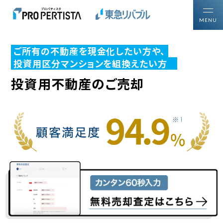
MENU
ご所有の不動産を現金化したい方や、
トップ
投資用区分マンションを組換えたい方
買いたい方
投資用区分マンションを
投資用不動産のご売却
売りたい方
ご所有の投資用不動産を
プロパティスタについて
区分マンション投資について知る・学ぶ
区分マンション投資ガイド
購入・売却ガイドブック
区分マンション投資の
プロフェッショナル戦略
マーケットレポート・コラム