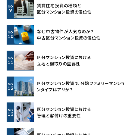
賃貸住宅投資の種類と
NO
9
区分マンション投資の優位性
なぜ中古物件が人気なのか？
NO
10
中古区分マンション投資の優位性
区分マンション投資における
NO
11
立地と間取りの重要性
区分マンション投資で、分譲ファミリーマンショ
NO
12
ンタイプはアリか？
区分マンション投資における
NO
13
管理と客付けの重要性