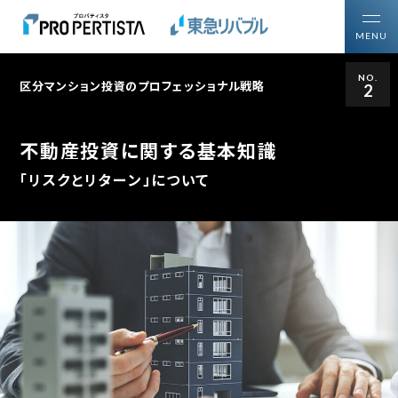
MENU
NO.
区分マンション投資のプロフェッショナル戦略
2
トップ
買いたい方
投資用区分マンションを
不動産投資に関する基本知識
売りたい方
ご所有の投資用不動産を
「リスクとリターン」について
プロパティスタについて
区分マンション投資について知る・学ぶ
区分マンション投資ガイド
購入・売却ガイドブック
区分マンション投資の
プロフェッショナル戦略
マーケットレポート・コラム