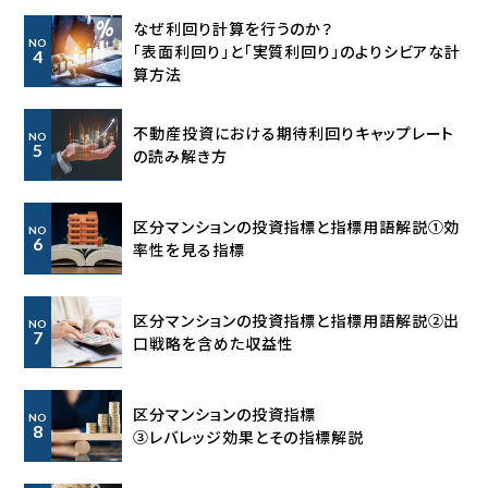
なぜ利回り計算を行うのか？
NO
「表面利回り」と「実質利回り」の
よりシビアな計
4
算方法
不動産投資における期待利回り
キャップレート
NO
5
の読み解き方
区分マンションの投資指標と指標用語解説①効
NO
6
率性を見る指標
区分マンションの投資指標と指標用語解説②出
NO
7
口戦略を含めた収益性
区分マンションの投資指標
NO
8
③レバレッジ効果とその指標解説