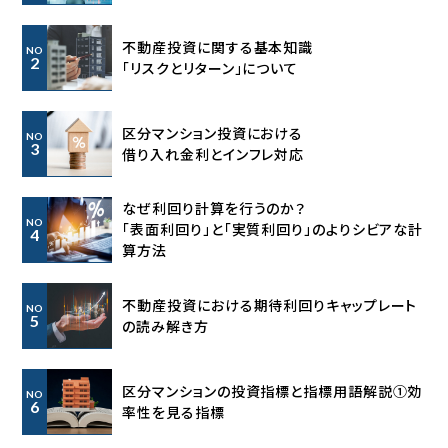
不動産投資に関する基本知識
NO
2
「リスクとリターン」について
区分マンション投資における
NO
3
借り入れ金利とインフレ対応
なぜ利回り計算を行うのか？
NO
「表面利回り」と「実質利回り」の
よりシビアな計
4
算方法
不動産投資における期待利回り
キャップレート
NO
5
の読み解き方
区分マンションの投資指標と指標用語解説①効
NO
6
率性を見る指標