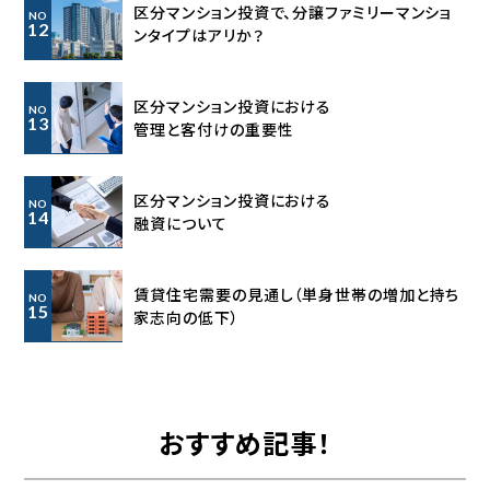
区分マンション投資で、分譲ファミリーマンショ
NO
12
ンタイプはアリか？
区分マンション投資における
NO
13
管理と客付けの重要性
区分マンション投資における
NO
14
融資について
賃貸住宅需要の見通し
（単身世帯の増加と持ち
NO
15
家志向の低下）
おすすめ記事！