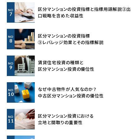
区分マンションの投資指標と指標用語解説②出
NO
7
口戦略を含めた収益性
区分マンションの投資指標
NO
8
③レバレッジ効果とその指標解説
賃貸住宅投資の種類と
NO
9
区分マンション投資の優位性
なぜ中古物件が人気なのか？
NO
10
中古区分マンション投資の優位性
区分マンション投資における
NO
11
立地と間取りの重要性