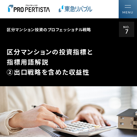
MENU
NO.
区分マンション投資のプロフェッショナル戦略
7
トップ
買いたい方
投資用区分マンションを
区分マンションの投資指標と
売りたい方
ご所有の投資用不動産を
指標用語解説
②出口戦略を含めた収益性
プロパティスタについて
区分マンション投資について知る・学ぶ
区分マンション投資ガイド
購入・売却ガイドブック
区分マンション投資の
プロフェッショナル戦略
マーケットレポート・コラム