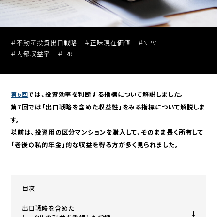
セミナー動画アーカイブ
＃不動産投資出口戦略
＃正味現在価値
＃NPV
＃内部収益率
＃IRR
第6回
では、投資効率を判断する指標について解説しました。
投資用
無料売却査定
区分マンションを探す
第7回では「出口戦略を含めた収益性」をみる指標について解説しま
す。
以前は、投資用の区分マンションを購入して、そのまま長く所有して
「老後の私的年金」的な収益を得る方が多く見られました。
目次
出口戦略を含めた