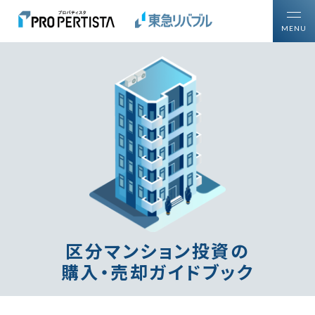
MENU
トップ
買いたい方
投資用区分マンションを
売りたい方
ご所有の投資用不動産を
プロパティスタについて
区分マンション投資について知る・学ぶ
区分マンション投資ガイド
区分マンション投資の
購入・売却ガイドブック
購入・売却ガイドブック
区分マンション投資の
プロフェッショナル戦略
マーケットレポート・コラム