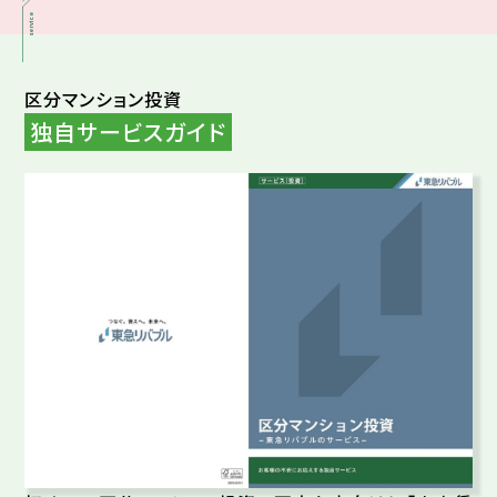
service
区分マンション投資
独自サービスガイド