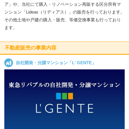
多彩な事業
ア」や、当社にて購入・リノベーション再販する区分所有マ
ンション「Lideas（リディアス）」の販売を行っております。
その他土地や戸建の購入・販売、等価交換事業も行っており
新しい価値への取り組み
ます。
人権・サステナビリティ
不動産販売の事業内容
採用情報
自社開発・分譲マンション「Lʼ GENTE」
店舗
物件検索サービス一覧