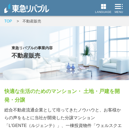
LANGUAGE
MENU
TOP
不動産販売
ニュース
会社情報
東急リバブルの事業内容
事業内容
不動産販売
売買仲介
賃貸仲介
快適な生活のためのマンション・ 土地・戸建を開
不動産ソリューション
発・分譲
新築販売受託
総合不動産流通企業として培ってきたノウハウと、お客様か
らの声をもとに当社が開発した分譲マンション
不動産販売
「L'GENTE（ルジェンテ）」、一棟投資物件「ウェルスクエ