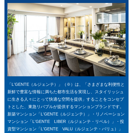
「L'GENTE（ルジェンテ）」（※）は、「さまざまな利便性と
新鮮で豊富な情報に満ちた都市生活を実現し、スタイリッシュ
に生きる人々にとって快適な空間を提供」することをコンセプ
トとした、東急リバブルが提供するマンションブランドです。
新築マンション「L'GENTE（ルジェンテ）」・リノベーション
マンション「L'GENTE LIBER（ルジェンテ・リベル）」・投
資型マンション「L'GENTE VALU（ルジェンテ・バリュ）」