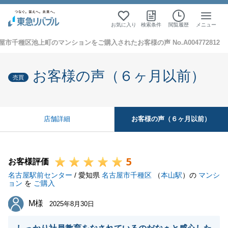
お気に入り
検索条件
閲覧履歴
メニュー
屋市千種区池上町のマンションをご購入されたお客様の声 No.A004772812
お客様の声（６ヶ月以前）
売買
お客様の声（６ヶ月以前）
店舗詳細
5
お客様評価
名古屋駅前センター
/ 愛知県
名古屋市千種区
（
本山駅
）の
マンシ
ョン
を
ご購入
M様
M様
2025年8月30日