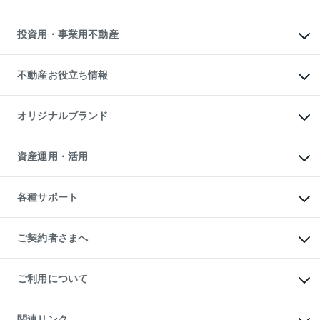
借りるときの流れ
売却サービス
借りるガイド
不動産売却の流れ
無料賃料査定
多言語対応
不動産買換えの流れ
マンション賃料データ
投資用・事業用不動産
売却ガイド
賃貸管理プラン
English
繁体中文
簡体中文
リロケーションについて
投資用不動産
貸すときの流れ
事業用不動産
不動産お役立ち情報
貸すガイド
マンション投資
投資用マンション
不動産AIアドバイザー Tellus Talk
マンション一棟
マンションライブラリー
オリジナルブランド
アパート経営
人気マンションランキング
アパート投資用物件
暮らしに役立つ不動産メディア

収益物件
当社売主リノベーションマンション
「Lnote」
ビル購入（ビル一棟）
一棟リノベーションマンション

資産運用・活用
不動産相場・不動産価格情報
投資用不動産の売却査定
L`GENTE（ルジェンテ）
不動産売却FAQ
事業用不動産の売却査定
区分リノベーションマンション

不動産コラム・ニュース
等価交換事業
海外不動産
Lideas（リディアス）
不動産用語集
不動産M&A
各種サポート
投資用一棟レジデンスWELL

不動産なんでもネット相談室
アセットマネジメント・出資
SQUARE（ウェルスクエア）
住まいの税金
不動産小口投資

シニア向けサポート
物件一括検索（購入＆賃貸）
LEGACIA（レガシア）
相続サポート
ご契約者さまへ
リフォームサポート
ご契約者さまサポートメニュー
ご紹介・再契約特典
ご利用について
入居者様専用-各種ご案内（賃貸）
東急こすもす会「こすもすWeb」
本人確認に関するお客様へのお願い
金融商品取引について
関連リンク