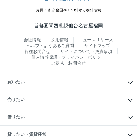
売買・賃貸 全国30,060件から物件検索
首都圏
関西
札幌
仙台
名古屋
福岡
会社情報
採用情報
ニュースリリース
ヘルプ・よくあるご質問
サイトマップ
各種お問合せ
サイトについて・免責事項
個人情報保護・プライバシーポリシー
ご意見・お問合せ
買いたい
マンションの購入
新築・分譲マンションの購入
売りたい
中古マンションの購入
一戸建ての購入
マンションの売却・査定
新築一戸建ての購入
一戸建ての売却・査定
借りたい
中古一戸建ての購入
土地の売却・査定
土地の購入
スピードAI査定
不動産購入の流れ
物件を借りる
不動産売却について
注目キーワード物件特集
オフィス・店舗の賃貸
貸したい・賃貸経営
不動産査定について
購入ガイド