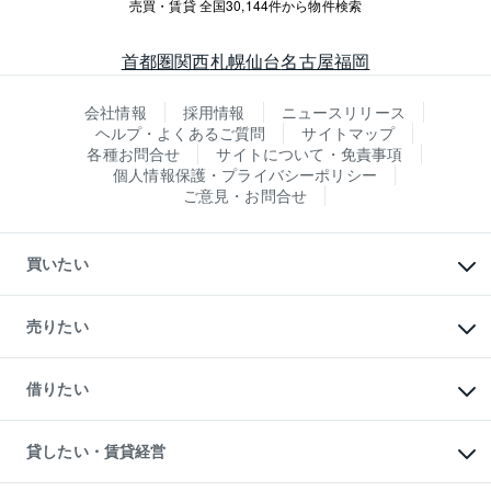
売買・賃貸 全国30,144件から物件検索
首都圏
関西
札幌
仙台
名古屋
福岡
会社情報
採用情報
ニュースリリース
ヘルプ・よくあるご質問
サイトマップ
各種お問合せ
サイトについて・免責事項
個人情報保護・プライバシーポリシー
ご意見・お問合せ
買いたい
マンションの購入
新築・分譲マンションの購入
売りたい
中古マンションの購入
一戸建ての購入
マンションの売却・査定
新築一戸建ての購入
一戸建ての売却・査定
借りたい
中古一戸建ての購入
土地の売却・査定
土地の購入
スピードAI査定
不動産購入の流れ
物件を借りる
不動産売却について
注目キーワード物件特集
オフィス・店舗の賃貸
貸したい・賃貸経営
不動産査定について
購入ガイド
借りるときの流れ
売却サービス
借りるガイド
不動産売却の流れ
無料賃料査定