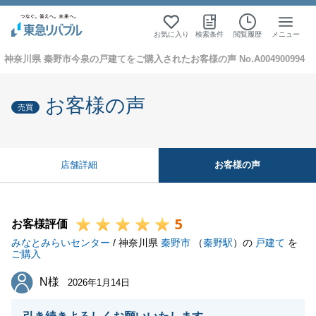
お気に入り
検索条件
閲覧履歴
メニュー
神奈川県 秦野市今泉の戸建てをご購入されたお客様の声 No.A004900994
お客様の声
売買
お客様の声
店舗詳細
5
お客様評価
みなとみらいセンター
/ 神奈川県
秦野市
（
秦野駅
）の
戸建て
を
ご購入
N様
N様
2026年1月14日