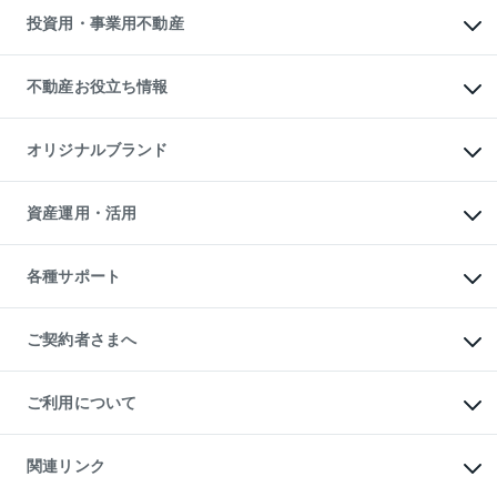
多言語対応
不動産買換えの流れ
マンション賃料データ
投資用・事業用不動産
売却ガイド
賃貸管理プラン
English
繁体中文
簡体中文
リロケーションについて
投資用不動産
貸すときの流れ
事業用不動産
不動産お役立ち情報
貸すガイド
マンション投資
投資用マンション
不動産AIアドバイザー Tellus Talk
マンション一棟
マンションライブラリー
オリジナルブランド
アパート経営
人気マンションランキング
アパート投資用物件
暮らしに役立つ不動産メディア

収益物件
当社売主リノベーションマンション
「Lnote」
ビル購入（ビル一棟）
一棟リノベーションマンション

資産運用・活用
不動産相場・不動産価格情報
投資用不動産の売却査定
L`GENTE（ルジェンテ）
不動産売却FAQ
事業用不動産の売却査定
区分リノベーションマンション

不動産コラム・ニュース
等価交換事業
海外不動産
Lideas（リディアス）
不動産用語集
不動産M&A
各種サポート
投資用一棟レジデンスWELL

不動産なんでもネット相談室
アセットマネジメント・出資
SQUARE（ウェルスクエア）
住まいの税金
不動産小口投資

シニア向けサポート
物件一括検索（購入＆賃貸）
LEGACIA（レガシア）
相続サポート
ご契約者さまへ
リフォームサポート
ご契約者さまサポートメニュー
ご紹介・再契約特典
ご利用について
入居者様専用-各種ご案内（賃貸）
東急こすもす会「こすもすWeb」
本人確認に関するお客様へのお願い
金融商品取引について
関連リンク
東急リバブル ソーシャルメディアポリシー
ご意見・お問い合わせ（金融商品取引専用の相談・お問い合わせ窓口）