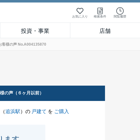
お気に入り
検索条件
閲覧履歴
投資・事業
店舗
声 No.A004135870
客様の声（６ヶ月以前）
（
追浜駅
）の
戸建て
を
ご購入
ります