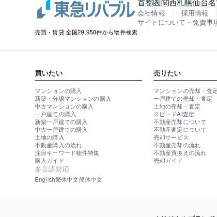
首都圏
関西
札幌
仙台
名
会社情報
採用情報
サイトについて・免責事
売買・賃貸 全国29,950件から物件検索
買いたい
売りたい
マンションの購入
マンションの売却・査
新築・分譲マンションの購入
一戸建ての売却・査定
中古マンションの購入
土地の売却・査定
一戸建ての購入
スピードAI査定
新築一戸建ての購入
不動産売却について
中古一戸建ての購入
不動産査定について
土地の購入
売却サービス
不動産購入の流れ
不動産売却の流れ
注目キーワード物件特集
不動産買換えの流れ
購入ガイド
売却ガイド
多言語対応
English
繁体中文
簡体中文