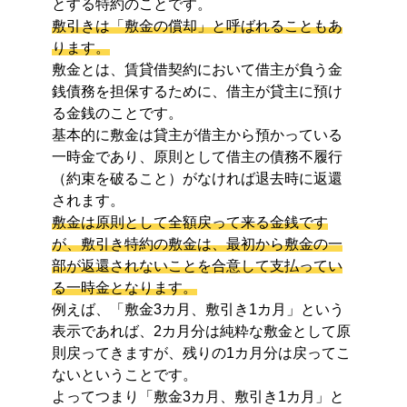
とする特約のことです。
敷引きは「敷金の償却」と呼ばれることもあ
ります。
敷金とは、賃貸借契約において借主が負う金
銭債務を担保するために、借主が貸主に預け
る金銭のことです。
基本的に敷金は貸主が借主から預かっている
一時金であり、原則として借主の債務不履行
（約束を破ること）がなければ退去時に返還
されます。
敷金は原則として全額戻って来る金銭です
が、敷引き特約の敷金は、最初から敷金の一
部が返還されないことを合意して支払ってい
る一時金となります。
例えば、「敷金3カ月、敷引き1カ月」という
表示であれば、2カ月分は純粋な敷金として原
則戻ってきますが、残りの1カ月分は戻ってこ
ないということです。
よって
つまり「敷金3カ月、敷引き1カ月」と