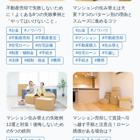
不動産売却で失敗しないため
マンションの住み替えは大
に！よくある8つの失敗事例と
変？3つのパターン別の理由と
「やってはいけないこと」
スムーズに進めるコツ
#お金
#ノウハウ
#お金
#ノウハウ
#不動産売却
#不動産査定
#マンション
#不動産売却
#住宅ローン
#住宅設備
#不動産購入
#住み替え
#制度・補助金
#手続き
#住宅ローン
#引越し
#法律
#税制・税金
#費用
#手続き
#費用
マンション住み替えの失敗例
マンション売却して賃貸へ引
12選と対策！後悔しないため
っ越す手順と注意点！ローン
の5つの鉄則
残債がある場合は？