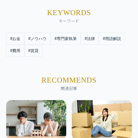
KEYWORDS
キーワード
#お金
#ノウハウ
#専門家執筆
#法律
#用語解説
#費用
#賃貸
RECOMMENDS
関連記事