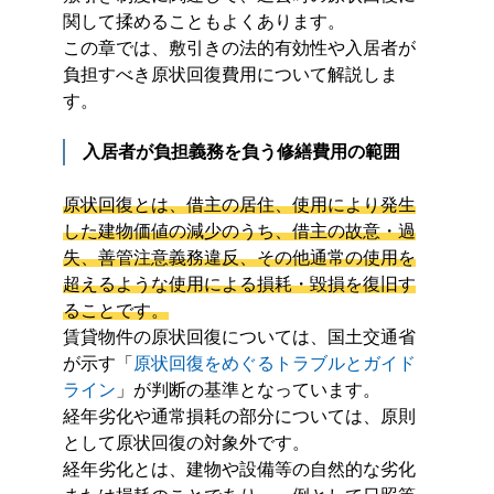
関して揉めることもよくあります。
この章では、敷引きの法的有効性や入居者が
負担すべき原状回復費用について解説しま
す。
入居者が負担義務を負う修繕費用の範囲
原状回復とは、借主の居住、使用により発生
した建物価値の減少のうち、借主の故意・過
失、善管注意義務違反、その他通常の使用を
超えるような使用による損耗・毀損を復旧す
ることです。
賃貸物件の原状回復については、国土交通省
が示す「
原状回復をめぐるトラブルとガイド
ライン
」が判断の基準となっています。
経年劣化や通常損耗の部分については、原則
として原状回復の対象外です。
経年劣化とは、建物や設備等の自然的な劣化