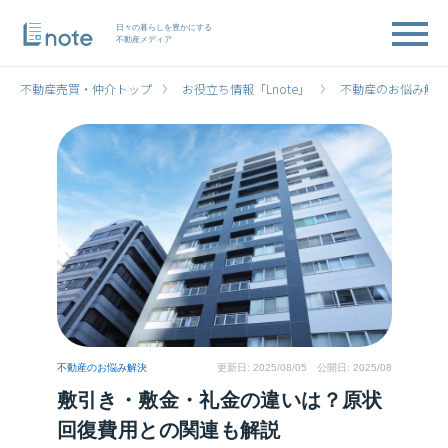
日々の暮らしを豊かにする
不動産メディア
不動産売買・仲介トップ
お役立ち情報「Lnote」
不動産のお悩み解決
不動産のお悩み解決
更新日:
2025/08/05
公開日: 2025/08
敷引き・敷金・礼金の違いは？原状
回復費用との関連も解説