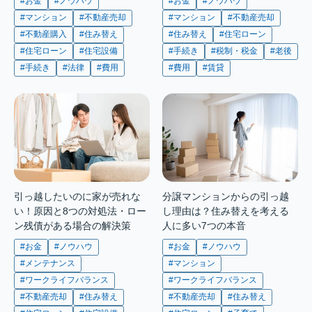
#お金
#ノウハウ
#お金
#ノウハウ
#マンション
#不動産売却
#マンション
#不動産売却
#不動産購入
#住み替え
#住み替え
#住宅ローン
#住宅ローン
#住宅設備
#手続き
#税制・税金
#老後
#手続き
#法律
#費用
#費用
#賃貸
引っ越したいのに家が売れな
分譲マンションからの引っ越
い！原因と8つの対処法・ロー
し理由は？住み替えを考える
ン残債がある場合の解決策
人に多い7つの本音
#お金
#ノウハウ
#お金
#ノウハウ
#メンテナンス
#マンション
#ワークライフバランス
#ワークライフバランス
#不動産売却
#住み替え
#不動産売却
#住み替え