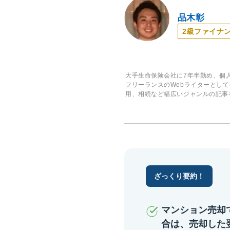
品木彰
2級ファイナ
大手生命保険会社に7年半勤め、個
フリーランスのWebライターとし
用、相続など幅広いジャンルの記事
ざっくり要約！
マンション売却
合は、売却した