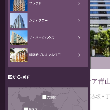
プラウド
シティタワー
ザ・パークハウス
新築時
プレミアム住戸
赤坂・虎ノ門
区から探す
アクシア青
東京都港区赤坂８丁
文京区
新宿区