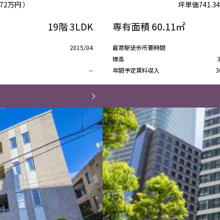
.72万円 ）
坪単価
741.
19階
3LDK
専有面積
60.11㎡
2015/04
最寄駅徒歩所要時間
標高
--
年間予定賃料収入
3