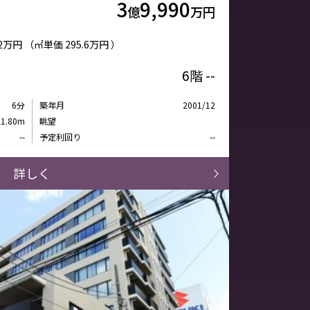
3
9,990
億
万円
22万円
（㎡単価
295.6万円 ）
6階
--
6分
築年月
2001/12
21.80m
眺望
--
予定利回り
--
詳しく