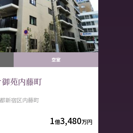
空室
オ御苑内藤町
都新宿区内藤町
1
3,480
億
万円