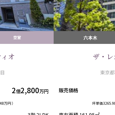
六本木
空室
ティオ
ザ・レ
目
東京都
2
2,800
販売価格
億
万円
.48万円 ）
坪単価
3265.
3階
2LDK
専有面積
161.95㎡