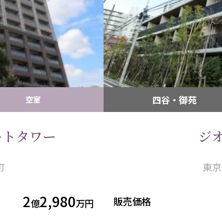
四谷・御苑
空室
ートタワー
ジ
町
東京
2
2,980
販売価格
億
万円