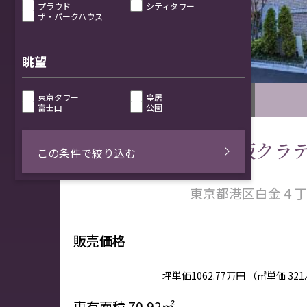
プラウド
シティタワー
ザ・パークハウス
眺望
東京タワー
皇居
白金・高輪
富士山
公園
白金三光坂クラ
この条件で絞り込む
東京都港区白金４丁
販売価格
坪単価
1062.77万円
（㎡単価
321
専有面積
70.92㎡