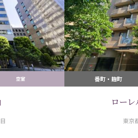
番町・麹町
空室
山
ローレ
目
東京