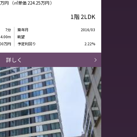
34万円
（㎡単価
224.25万円 ）
1階
2LDK
7分
築年月
2016/03
34.00m
眺望
00万円
予定利回り
2.22%
詳しく