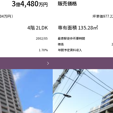
3
4,480
販売価格
億
万円
.04万円 ）
坪単価
977.
4階
2LDK
専有面積
135.28㎡
2002/05
最寄駅徒歩所要時間
標高
1.70%
年間予定賃料収入