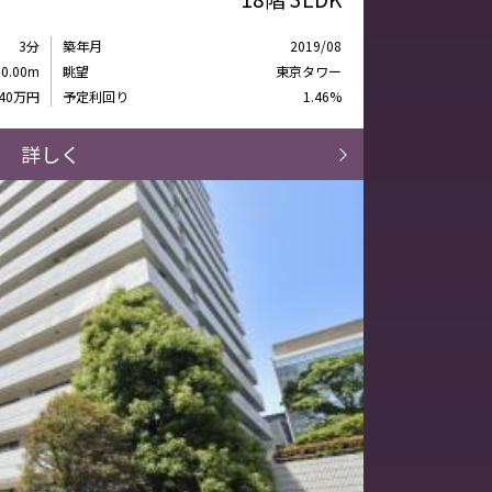
3分
築年月
2019/08
30.00m
眺望
東京タワー
340万円
予定利回り
1.46%
詳しく