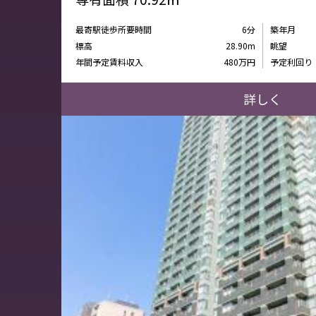
最寄駅徒歩所要時間
6分
築年月
標高
28.90m
眺望
年間予定賃料収入
480万円
予定利回り
詳しく