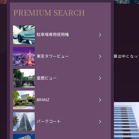
PREMIUM SEARCH
検索条件
駐車場専用使用権
検索結果：
322
件
東京タワービュー
※表示項目内で、空白となっているものは現在算出中となっ
皇居ビュー
BRANZ
パークコート