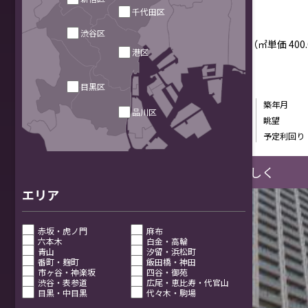
販売価格
千代田区
渋谷区
坪単価
1322.46万円
（㎡単価
400
港区
専有面積
86.19㎡
目黒区
最寄駅徒歩所要時間
2分
築年月
品川区
標高
29.60m
眺望
年間予定賃料収入
588万円
予定利回り
詳しく
エリア
赤坂・虎ノ門
麻布
六本木
白金・高輪
青山
汐留・浜松町
番町・麹町
飯田橋・神田
市ヶ谷・神楽坂
四谷・御苑
渋谷・表参道
広尾・恵比寿・代官山
目黒・中目黒
代々木・駒場