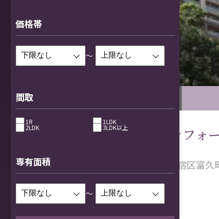
価格帯
～
間取
四谷・御苑
1R
1LDK
2LDK
3LDK以上
富久クロスコンフォ
専有面積
東京都新宿区富久
～
販売価格