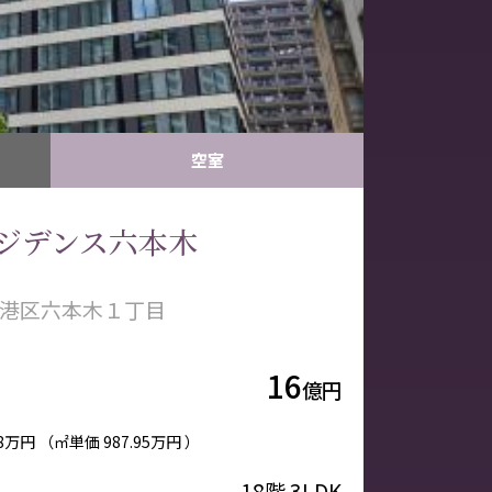
空室
ジデンス六本木
港区六本木１丁目
16
億円
98万円
（㎡単価
987.95万円 ）
18階
3LDK