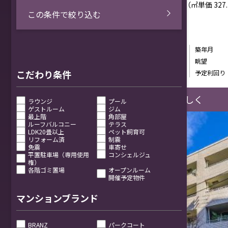
坪単価
1083.38万円
（㎡単価
327
この条件で絞り込む
専有面積
70.12㎡
最寄駅徒歩所要時間
7分
築年月
標高
--
眺望
こだわり条件
年間予定賃料収入
--
予定利回り
詳しく
ラウンジ
プール
ゲストルーム
ジム
最上階
角部屋
ルーフバルコニー
テラス
LDK20畳以上
ペット飼育可
リフォーム済
制震
免震
車寄せ
平置駐車場（専用使用
コンシェルジュ
権）
各階ゴミ置場
オープンルーム
開催予定物件
マンションブランド
BRANZ
パークコート