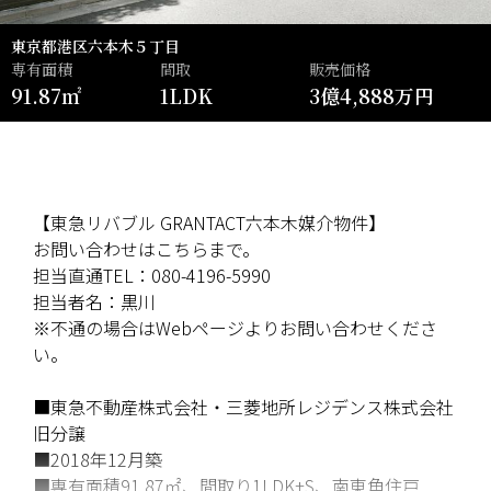
東京都港区六本木５丁目
専有面積
間取
販売価格
91.87㎡
1LDK
3億4,888万円
【東急リバブル GRANTACT六本木媒介物件】
お問い合わせはこちらまで。
担当直通TEL：080-4196-5990
担当者名：黒川
※不通の場合はWebページよりお問い合わせくださ
い。
■東急不動産株式会社・三菱地所レジデンス株式会社
旧分譲
■2018年12月築
■専有面積91.87㎡、間取り1LDK+S、南東角住戸