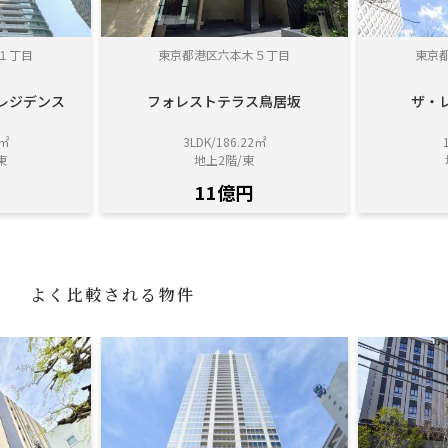
１丁目
東京都港区六本木５丁目
東京
レジデンス
フォレストテラス鳥居坂
ザ・
0㎡
3LDK/186.22㎡
東
地上2階/東
11億円
よく比較される物件