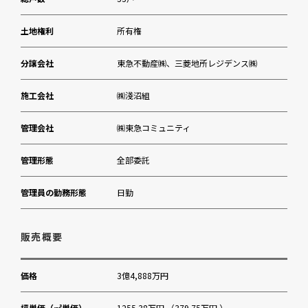
三菱UFJ銀行麻布支店
土地権利
所有権
森美術館
分譲会社
東急不動産㈱、三菱地所レジデンス㈱
施工会社
㈱淺沼組
管理会社
㈱東急コミュニティ
管理形態
全部委託
管理員の勤務形態
日勤
販売概要
価格
3億4,888万円
坪単価（㎡単価）
1255.38万円 （379.75万円 ）