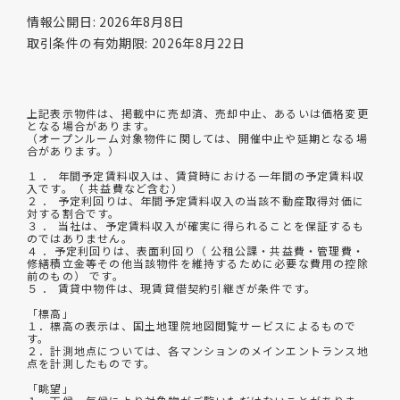
情報公開日: 2026年8月8日
取引条件の有効期限: 2026年8月22日
上記表示物件は、掲載中に売却済、売却中止、あるいは価格変更
となる場合があります。
（オープンルーム対象物件に関しては、開催中止や延期となる場
合があります。）
１ ． 年間予定賃料収入は、賃貸時における一年間の予定賃料収
入です。（ 共益費など含む）
２ ． 予定利回りは、年間予定賃料収入の当該不動産取得対価に
対する割合です。
３ ． 当社は、予定賃料収入が確実に得られることを保証するも
のではありません。
４ ．予定利回りは、表面利回り（ 公租公課・共益費・管理費・
修繕積立金等その他当該物件を維持するために必要な費用の控除
前のもの） です。
５ ． 賃貸中物件は、現賃貸借契約引継ぎが条件です。
「標高」
１．標高の表示は、国土地理院地図閲覧サービスによるもので
す。
２．計測地点については、各マンションのメインエントランス地
点を計測したものです。
「眺望」