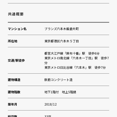
港区立麻布保育園
共通概要
東洋英和幼稚園
マンション名
ブランズ六本木飯倉片町
岸本クリニック
所在地
東京都港区六本木５丁目
横川省三記念公園
都営大江戸線「麻布十番」駅 徒歩6分
東京メトロ南北線「六本木一丁目」駅 徒歩7
交通/駅徒歩
分
もとまちユニオン 六本木店
東京メトロ日比谷線「六本木」駅 徒歩7分
くすりの福太郎 六本木5丁目店
建物構造
鉄筋コンクリート造
麻布地区総合支所
建物階数
地下1階付 地上5階建
築年月
2018/12
Evolv Azabu Studio(エヴォルヴ アザブスタ
ジオ
総戸数
33戸