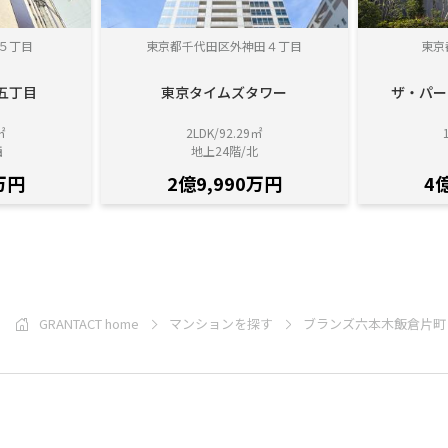
５丁目
東京都千代田区外神田４丁目
東京
五丁目
東京タイムズタワー
ザ・パー
㎡
2LDK/92.29㎡
西
地上24階/北
万円
2億9,990万円
4
GRANTACT home
マンションを探す
ブランズ六本木飯倉片町