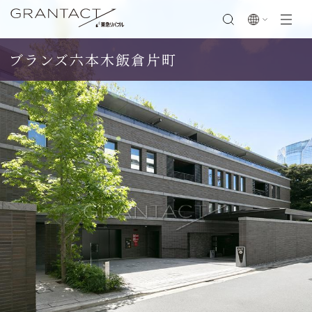
ブランズ六本木飯倉片町
閉じる
SCROLL