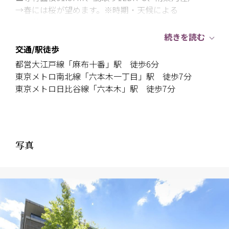
→春には桜が望めます。※時期・天候による
→天井高約2,500㎜（リビングダイニング・洋室・サ
ービスルーム）
続きを読む
→浴室サイズはゆとりある1620
交通/駅徒歩
→床暖房有り（リビングダイニング・キッチン・洋
都営大江戸線「麻布十番」駅 徒歩6分
室）
東京メトロ南北線「六本木一丁目」駅 徒歩7分
■内廊下設計
東京メトロ日比谷線「六本木」駅 徒歩7分
■コンシェルジュサービス有り※勤務時間9：00～
22：00、一部有償
■ペット飼育可※細則による制限有
■オートロック・宅配ボックス有り
写真
【駐車場について（一般・ハイルーフともに空き有
り）※2026年6月6日時点】
■一般（スタンダード）
全長：約5,300mm以下、全幅：約1,950mm以下、全
高：約1,550mm以下、車両重量：約2,500kg以下、オ
ーバーハングA：約1,300mm以下