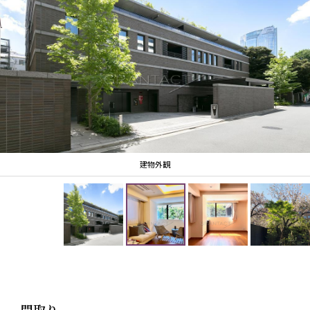
■ハイルーフ
全長：約5,300mm以下、全幅：約1,950mm以下、全
高：約2,000mm以下、車両重量：約2,500kg以下、オ
ーバーハングA：約1,300mm以下
【六本木、名作の丘に住まう】
■進化し続ける街の「静寂」を手に入れる贅沢
六本木ヒルズや東京ミッドタウンなど、東京のダイナ
ミズムを象徴する大規模開発が身近にありながら 、一
歩奥へ入れば驚くほどの静寂と深い緑が広がる「飯倉
建物外観
片町」の丘に誕生します 。
■巨匠の精神を継承する「坂倉建築研究所」による監
修
ル・コルビュジエに師事した建築家たちの系譜を継ぐ
「坂倉建築研究所」がデザインを監修しました 。
環境と響き合い、時を経ても価値が変わらない「新し
い正統」を体現した外観デザインです 。
間取り