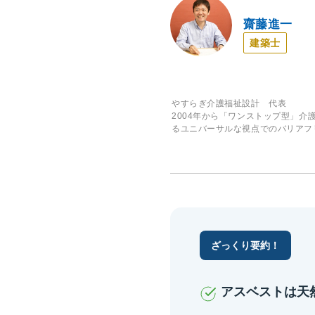
齋藤進一
建築士
やすらぎ介護福祉設計 代表
2004年から「ワンストップ型」
るユニバーサルな視点でのバリアフ
ざっくり要約！
アスベストは天