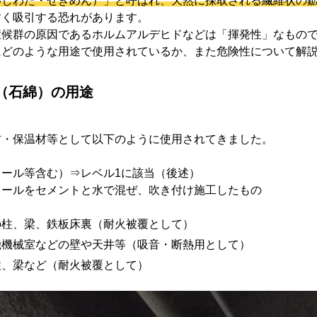
いしわた・せきめん）」と呼ばれ、天然に採取される繊維状の
すく吸引する恐れがあります。
症候群の原因であるホルムアルデヒドなどは「揮発性」なもの
にどのような用途で使用されているか、また危険性について解
（石綿）の用途
材・保温材等として以下のように使用されてきました。
ール等含む）⇒レベル1に該当（後述）
ウールをセメントと水で混ぜ、吹き付け施工したもの
の柱、梁、鉄板床裏（耐火被覆として）
機機械室などの壁や天井等（吸音・断熱用として）
柱、梁など（耐火被覆として）