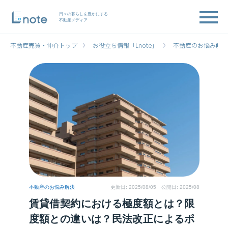
日々の暮らしを豊かにする
不動産メディア
不動産売買・仲介トップ
お役立ち情報「Lnote」
不動産のお悩み解決
不動産のお悩み解決
更新日:
2025/08/05
公開日: 2025/08
賃貸借契約における極度額とは？限
度額との違いは？民法改正によるポ