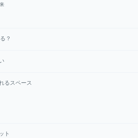
来
きる？
い
れるスペース
ット