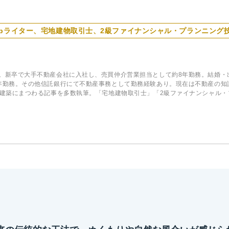
Webライター、宅地建物取引士、2級ファイナンシャル・プランニング
。新卒で大手不動産会社に入社し、売買仲介営業担当として約8年勤務。結婚・
年勤務。その他信託銀行にて不動産事務として勤務経験あり。現在は不動産の知
や建築にまつわる記事を多数執筆。「宅地建物取引士」「2級ファイナンシャル