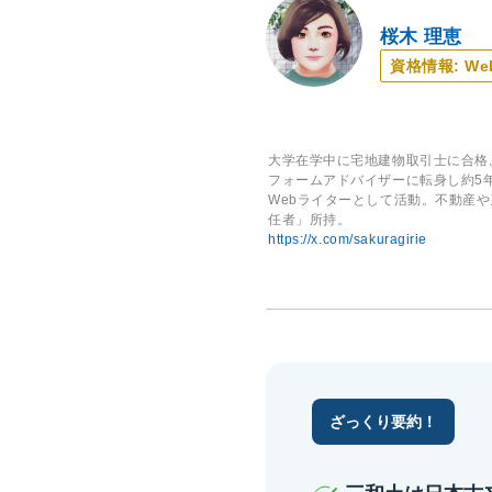
桜木 理恵
資格情報: 
大学在学中に宅地建物取引士に合格
フォームアドバイザーに転身し約5
Webライターとして活動。不動産
任者」所持。
https://x.com/sakuragirie
ざっくり要約！