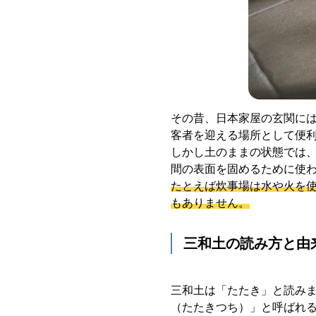
その昔、日本家屋の玄関に
客者を迎える場所として便
しかし土のままの状態では
間の表面を固めるために使
たとえば炊事場は水や火を
もありません。
三和土の読み方と由
三和土は「たたき」と読み
（たたきつち）」と呼ばれ