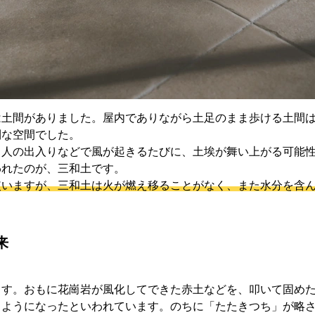
は土間がありました。屋内でありながら土足のまま歩ける土間
利な空間でした。
、人の出入りなどで風が起きるたびに、土埃が舞い上がる可能
われたのが、三和土です。
使いますが、三和土は火が燃え移ることがなく、また水分を含
来
ます。おもに花崗岩が風化してできた赤土などを、叩いて固め
るようになったといわれています。のちに「たたきつち」が略