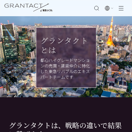
閉じる
グランタクト
とは
都心ハイグレードマンショ
ンの売買・賃貸仲介に特化
した東急リバブルのエキス
パートチームです
グランタクトは、戦略の違いで結果