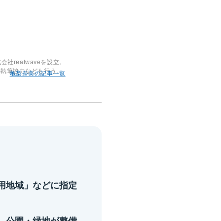
realwaveを設立。
の執筆協力なども行う。
亀梨奈美の記事一覧
用地域」などに指定