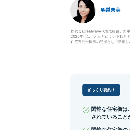
亀梨奈美
株式会社realwave代表取締役
2020年には「わかりにくい不動産
住宅専門全国紙の記者として活動し
ざっくり要約！
閑静な住宅街は
されていること