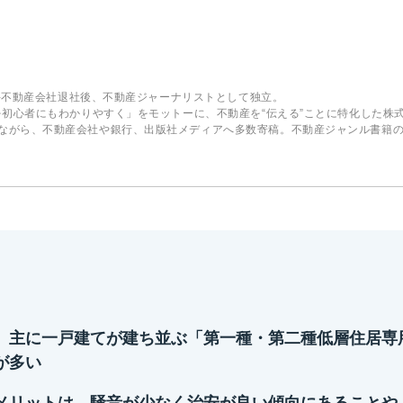
。大手不動産会社退社後、不動産ジャーナリストとして独立。
を初心者にもわかりやすく」をモットーに、不動産を“伝える”ことに特化した株式会社
ながら、不動産会社や銀行、出版社メディアへ多数寄稿。不動産ジャンル書籍
、主に一戸建てが建ち並ぶ「第一種・第二種低層住居専
が多い