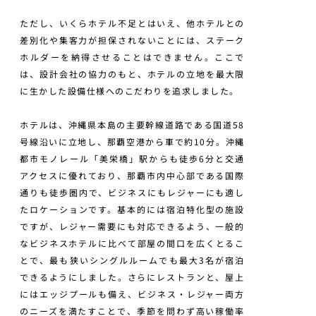
ただし、いくらホテル不足とはいえ、他ホテルとの
差別化や集客力が担保されないことには、ステーク
ホルダーを納得させることはできません。ここで
は、設計会社の協力のもと、ホテルの立地を最大限
に生かした設備仕様へのこだわりを追求しました。
ホテルは、沖縄県本島の主要幹線道路である国道58
号線沿いに立地し、那覇空港から車で約10分。沖縄
都市モノレール「美栄橋」駅からも徒歩6分と交通
アクセスに優れており、那覇市内中心部である国際
通りも徒歩圏内で、ビジネスにもレジャーにも適し
たロケーションです。基本的には宿泊特化型の施設
ですが、レジャー需要にも対応できるよう、一般的
なビジネスホテルに比べて部屋の間口を広くとるこ
とで、最も狭いシングルルームでも最大3名が宿泊
できるようにしました。さらにレストランと、屋上
にはエッジプールも備え、ビジネス・レジャー両方
のニーズを満たすことで、季節を問わず高い稼働率