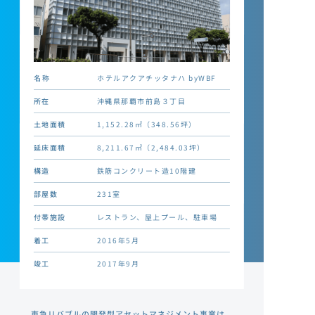
名称
ホテルアクアチッタナハ byWBF
所在
沖縄県那覇市前島３丁目
土地面積
1,152.28㎡（348.56坪）
延床面積
8,211.67㎡（2,484.03坪）
構造
鉄筋コンクリート造10階建
部屋数
231室
付帯施設
レストラン、屋上プール、駐車場
着工
2016年5月
竣工
2017年9月
東急リバブルの開発型アセットマネジメント事業は、