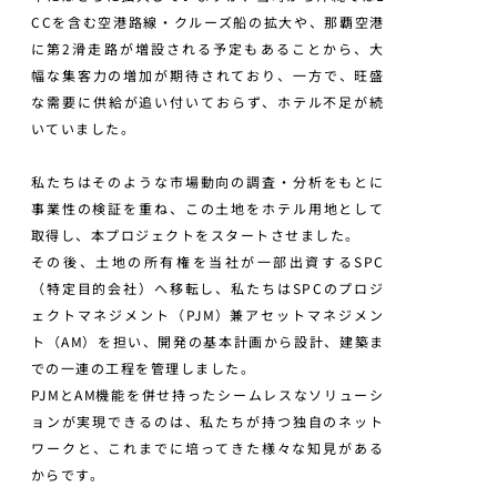
CCを含む空港路線・クルーズ船の拡大や、那覇空港
に第2滑走路が増設される予定もあることから、大
幅な集客力の増加が期待されており、一方で、旺盛
な需要に供給が追い付いておらず、ホテル不足が続
いていました。
私たちはそのような市場動向の調査・分析をもとに
事業性の検証を重ね、この土地をホテル用地として
取得し、本プロジェクトをスタートさせました。
その後、土地の所有権を当社が一部出資するSPC
（特定目的会社）へ移転し、私たちはSPCのプロジ
ェクトマネジメント（PJM）兼アセットマネジメン
ト（AM）を担い、開発の基本計画から設計、建築ま
での一連の工程を管理しました。
PJMとAM機能を併せ持ったシームレスなソリューシ
ョンが実現できるのは、私たちが持つ独自のネット
ワークと、これまでに培ってきた様々な知見がある
からです。