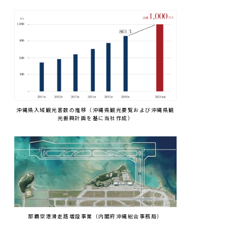
沖縄県入域観光客数の推移（沖縄県観光要覧および沖縄県観
光振興計画を基に当社作成）
那覇空港滑走路増設事業（内閣府沖縄総合事務局）