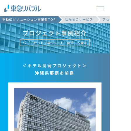
不動産ソリューション事業部TOP
私たちのサービス
アセットマネジメ
プロジェクト事例紹介
「アセットマネジメント・出資」ヘ戻る
＜ホテル開発プロジェクト＞
沖縄県那覇市前島