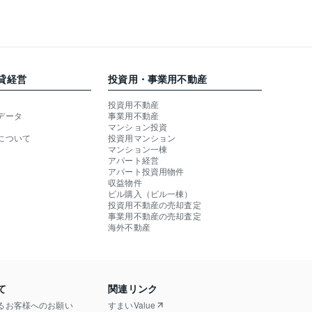
貸経営
投資用・事業用不動産
投資用不動産
データ
事業用不動産
マンション投資
について
投資用マンション
マンション一棟
アパート経営
アパート投資用物件
収益物件
ビル購入（ビル一棟）
投資用不動産の売却査定
事業用不動産の売却査定
海外不動産
て
関連リンク
るお客様へのお願い
すまいValue