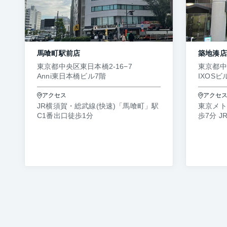
馬喰町駅前店
築地湊店
東京都中央区東日本橋2-16−7
東京都中央
Anni東日本橋ビル7階
IXOSビ
アクセス
アクセ
JR横須賀・総武線(快速)「馬喰町」駅
東京メト
C1番出口徒歩1分
歩7分 