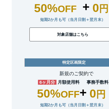
+
0
50%
円
OFF
短期2か月も可（当月日割＋翌月末）
対象店舗はこちら
特定区画限定
新規のご契約で
6ヶ月分
月額使用料
事務手数料
+
50%
0
OFF
円
短期2か月も可（当月日割＋翌月末）