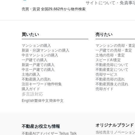
サイトについて・免責事
売買・賃貸 全国29,662件から物件検索
買いたい
売りたい
マンションの購入
マンションの売却・査
新築・分譲マンションの購入
一戸建ての売却・査定
中古マンションの購入
土地の売却・査定
一戸建ての購入
スピードAI査定
新築一戸建ての購入
不動産売却について
中古一戸建ての購入
不動産査定について
土地の購入
売却サービス
不動産購入の流れ
不動産売却の流れ
注目キーワード物件特集
不動産買換えの流れ
購入ガイド
売却ガイド
多言語対応
English
繁体中文
簡体中文
オリジナルブランド
不動産お役立ち情報
当社売主リノベーショ
不動産AIアドバイザー Tellus Talk