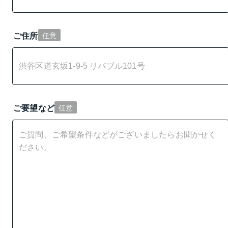
ご住所
任意
ご要望など
任意