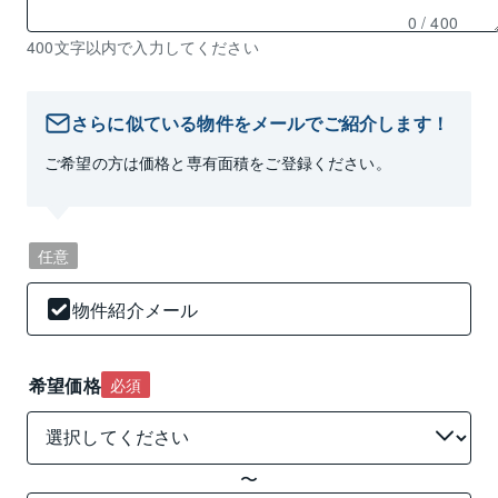
0
/ 400
残
400文字以内で入力してください
り
0
文
さらに似ている物件をメールでご紹介します！
字
ご希望の方は価格と専有面積をご登録ください。
入
力
可
能
任意
物件紹介メール
希望価格
必須
〜